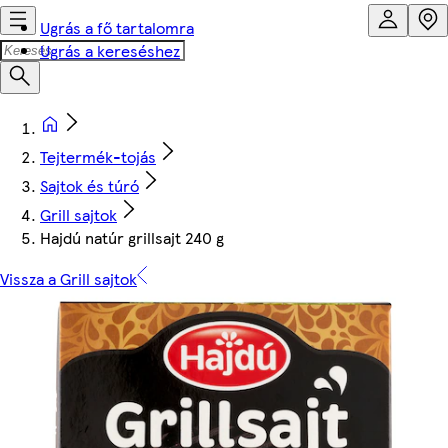
Ugrás a fő tartalomra
Ugrás a kereséshez
Tejtermék-tojás
Sajtok és túró
Grill sajtok
Hajdú natúr grillsajt 240 g
Vissza a Grill sajtok