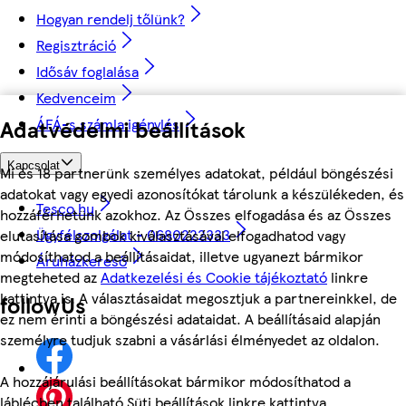
Hogyan rendelj tőlünk?
Regisztráció
Idősáv foglalása
Kedvenceim
ÁFÁ-s számla igénylés
Adatvédelmi beállítások
Kapcsolat
Mi és 18 partnerünk személyes adatokat, például böngészési
adatokat vagy egyedi azonosítókat tárolunk a készülékeden, és
Tesco.hu
hozzáférhetünk azokhoz. Az Összes elfogadása és az Összes
Ügyfélszolgálat - 0680222333
elutasítása gombok kiválasztásával elfogadhatod vagy
módosíthatod a beállításaidat, illetve ugyanezt bármikor
Áruházkereső
megteheted az
Adatkezelési és Cookie tájékoztató
linkre
kattintva is. A választásaidat megosztjuk a partnereinkkel, de
followUs
ez nem érinti a böngészési adataidat. A beállításaid alapján
személyre tudjuk szabni a vásárlási élményedet az oldalon.
A hozzájárulási beállításokat bármikor módosíthatod a
láblécben található Süti beállítások linkre kattintva.