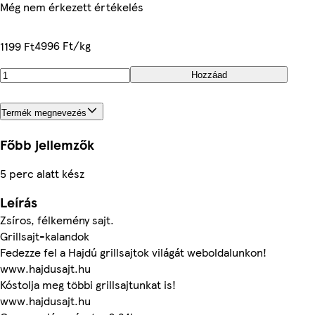
Még nem érkezett értékelés
4996 Ft/kg
1199 Ft
Hozzáad
Termék megnevezés
Főbb jellemzők
5 perc alatt kész
Leírás
Zsíros, félkemény sajt.
Grillsajt-kalandok
Fedezze fel a Hajdú grillsajtok világát weboldalunkon!
www.hajdusajt.hu
Kóstolja meg többi grillsajtunkat is!
www.hajdusajt.hu