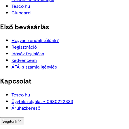
Tesco.hu
Clubcard
Első bevásárlás
Hogyan rendelj tőlünk?
Regisztráció
Idősáv foglalása
Kedvenceim
ÁFÁ-s számla igénylés
Kapcsolat
Tesco.hu
Ügyfélszolgálat - 0680222333
Áruházkereső
Segítünk