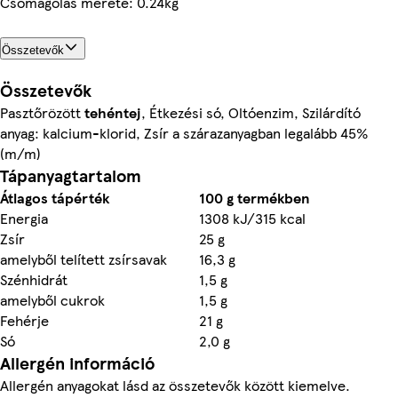
Csomagolás mérete: 0.24kg
Összetevők
Összetevők
Pasztőrözött
tehéntej
, Étkezési só, Oltóenzim, Szilárdító
anyag: kalcium-klorid, Zsír a szárazanyagban legalább 45%
(m/m)
Tápanyagtartalom
Átlagos tápérték
100 g termékben
Energia
1308 kJ/315 kcal
Zsír
25 g
amelyből telített zsírsavak
16,3 g
Szénhidrát
1,5 g
amelyből cukrok
1,5 g
Fehérje
21 g
Só
2,0 g
Allergén információ
Allergén anyagokat lásd az összetevők között kiemelve.