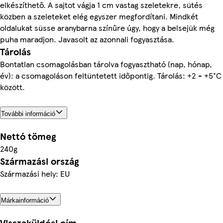
elkészíthető. A sajtot vágja 1 cm vastag szeletekre, sütés
közben a szeleteket elég egyszer megfordítani. Mindkét
oldalukat süsse aranybarna színűre úgy, hogy a belsejük még
puha maradjon. Javasolt az azonnali fogyasztása.
Tárolás
Bontatlan csomagolásban tárolva fogyasztható (nap, hónap,
év): a csomagoláson feltüntetett időpontig. Tárolás: +2 - +5°C
között.
További információ
Nettó tömeg
240g
Származási ország
Származási hely: EU
Márkainformáció
Visszaküldési cím