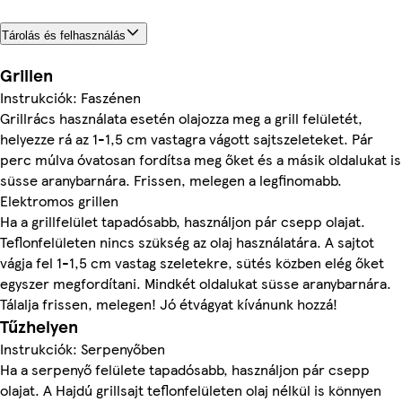
Tárolás és felhasználás
Grillen
Instrukciók: Faszénen
Grillrács használata esetén olajozza meg a grill felületét,
helyezze rá az 1-1,5 cm vastagra vágott sajtszeleteket. Pár
perc múlva óvatosan fordítsa meg őket és a másik oldalukat is
süsse aranybarnára. Frissen, melegen a legfinomabb.
Elektromos grillen
Ha a grillfelület tapadósabb, használjon pár csepp olajat.
Teflonfelületen nincs szükség az olaj használatára. A sajtot
vágja fel 1-1,5 cm vastag szeletekre, sütés közben elég őket
egyszer megfordítani. Mindkét oldalukat süsse aranybarnára.
Tálalja frissen, melegen! Jó étvágyat kívánunk hozzá!
Tűzhelyen
Instrukciók: Serpenyőben
Ha a serpenyő felülete tapadósabb, használjon pár csepp
olajat. A Hajdú grillsajt teflonfelületen olaj nélkül is könnyen