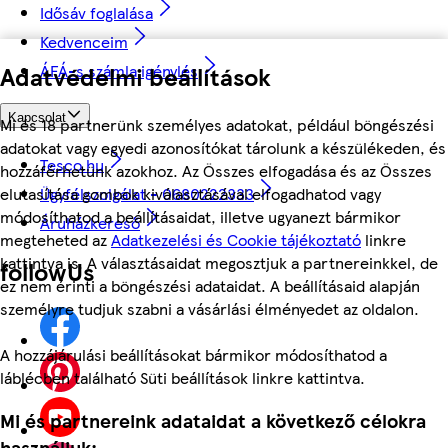
Idősáv foglalása
Kedvenceim
Adatvédelmi beállítások
ÁFÁ-s számla igénylés
Kapcsolat
Mi és 18 partnerünk személyes adatokat, például böngészési
adatokat vagy egyedi azonosítókat tárolunk a készülékeden, és
Tesco.hu
hozzáférhetünk azokhoz. Az Összes elfogadása és az Összes
elutasítása gombok kiválasztásával elfogadhatod vagy
Ügyfélszolgálat - 0680222333
módosíthatod a beállításaidat, illetve ugyanezt bármikor
Áruházkereső
megteheted az
Adatkezelési és Cookie tájékoztató
linkre
kattintva is. A választásaidat megosztjuk a partnereinkkel, de
followUs
ez nem érinti a böngészési adataidat. A beállításaid alapján
személyre tudjuk szabni a vásárlási élményedet az oldalon.
A hozzájárulási beállításokat bármikor módosíthatod a
láblécben található Süti beállítások linkre kattintva.
Mi és partnereink adataidat a következő célokra
használjuk: