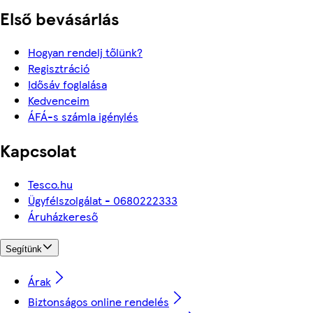
Első bevásárlás
Hogyan rendelj tőlünk?
Regisztráció
Idősáv foglalása
Kedvenceim
ÁFÁ-s számla igénylés
Kapcsolat
Tesco.hu
Ügyfélszolgálat - 0680222333
Áruházkereső
Segítünk
Árak
Biztonságos online rendelés