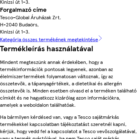
Kinizsi út 1-3.
Forgalmazó címe
Tesco-Global Áruházak Zrt.
H-2040 Budaörs,
Kinizsi út 1-3.
Kategória összes termékének megtekintése
Termékleírás használatával
Mindent megteszünk annak érdekében, hogy a
termékinformációk pontosak legyenek, azonban az
élelmiszertermékek folyamatosan változnak, így az
összetevők, a tápanyagértékek, a dietetikai és allergén
összetevők is. Minden esetben olvasd el a terméken található
címkét és ne hagyatkozz kizárólag azon információkra,
amelyek a weboldalon találhatóak.
Ha bármilyen kérdésed van, vagy a Tesco sajátmárkás
termékekkel kapcsolatban tájékoztatást szeretnél kapni,
kérjük, hogy vedd fel a kapcsolatot a Tesco vevőszolgálatával,
vagy a termék gyártójával, ha nem Tesco saját márkás