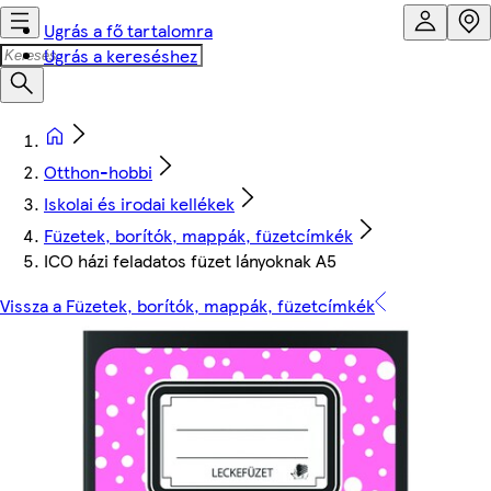
Ugrás a fő tartalomra
Ugrás a kereséshez
Otthon-hobbi
Iskolai és irodai kellékek
Füzetek, borítók, mappák, füzetcímkék
ICO házi feladatos füzet lányoknak A5
Vissza a Füzetek, borítók, mappák, füzetcímkék