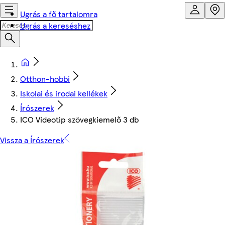
Ugrás a fő tartalomra
Ugrás a kereséshez
Otthon-hobbi
Iskolai és irodai kellékek
Írószerek
ICO Videotip szövegkiemelő 3 db
Vissza a Írószerek