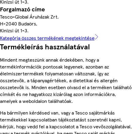
Kinizsi út 1-3.
Forgalmazó címe
Tesco-Global Áruházak Zrt.
H-2040 Budaörs,
Kinizsi út 1-3.
Kategória összes termékének megtekintése
Termékleírás használatával
Mindent megteszünk annak érdekében, hogy a
termékinformációk pontosak legyenek, azonban az
élelmiszertermékek folyamatosan változnak, így az
összetevők, a tápanyagértékek, a dietetikai és allergén
összetevők is. Minden esetben olvasd el a terméken található
címkét és ne hagyatkozz kizárólag azon információkra,
amelyek a weboldalon találhatóak.
Ha bármilyen kérdésed van, vagy a Tesco sajátmárkás
termékekkel kapcsolatban tájékoztatást szeretnél kapni,
kérjük, hogy vedd fel a kapcsolatot a Tesco vevőszolgálatával,
vagy a termék gyártójával, ha nem Tesco saját márkás