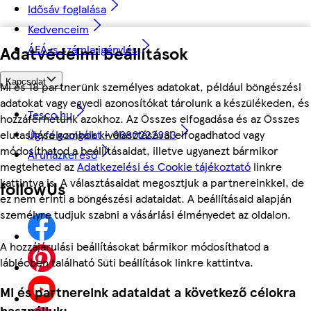
Idősáv foglalása
Kedvenceim
Adatvédelmi beállítások
ÁFÁ-s számla igénylés
Kapcsolat
Mi és 18 partnerünk személyes adatokat, például böngészési
adatokat vagy egyedi azonosítókat tárolunk a készülékeden, és
Tesco.hu
hozzáférhetünk azokhoz. Az Összes elfogadása és az Összes
elutasítása gombok kiválasztásával elfogadhatod vagy
Ügyfélszolgálat - 0680222333
módosíthatod a beállításaidat, illetve ugyanezt bármikor
Áruházkereső
megteheted az
Adatkezelési és Cookie tájékoztató
linkre
kattintva is. A választásaidat megosztjuk a partnereinkkel, de
followUs
ez nem érinti a böngészési adataidat. A beállításaid alapján
személyre tudjuk szabni a vásárlási élményedet az oldalon.
A hozzájárulási beállításokat bármikor módosíthatod a
láblécben található Süti beállítások linkre kattintva.
Mi és partnereink adataidat a következő célokra
használjuk: