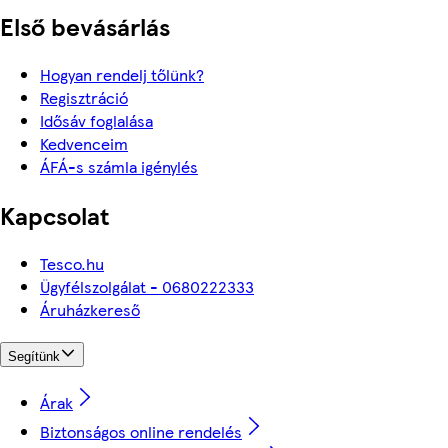
Első bevásárlás
Hogyan rendelj tőlünk?
Regisztráció
Idősáv foglalása
Kedvenceim
ÁFÁ-s számla igénylés
Kapcsolat
Tesco.hu
Ügyfélszolgálat - 0680222333
Áruházkereső
Segítünk
Árak
Biztonságos online rendelés