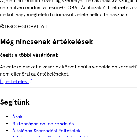
A jelen információ kizárólag személyes felhasználásra szolgál,
semmilyen módon, a Tesco-GLOBAL Áruházak Zrt. előzetes írá
nélkül, vagy megfelelő tudomásul vétele nélkül felhasználni.
©TESCO-GLOBAL Zrt.
Még nincsenek értékelések
Segíts a többi vásárlónak
Az értékeléseket a vásárlók közvetlenül a weboldalon keresztü
nem ellenőrzi az értékeléseket.
Írj értékelést
Segítünk
Árak
Biztonságos online rendelés
Általános Szerződési Feltételek