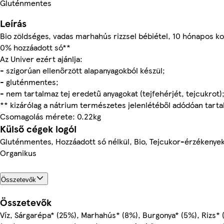
Gluténmentes
Leírás
Bio zöldséges, vadas marhahús rizzsel bébiétel, 10 hónapos ko
0% hozzáadott só**
Az Univer ezért ajánlja:
- szigorúan ellenőrzött alapanyagokból készül;
- gluténmentes;
- nem tartalmaz tej eredetű anyagokat (tejfehérjét, tejcukrot)
** kizárólag a nátrium természetes jelenlétéből adódóan tarta
Csomagolás mérete: 0.22kg
Külső cégek logói
Gluténmentes, Hozzáadott só nélkül, Bio, Tejcukor-érzékenyek 
Organikus
Összetevők
Összetevők
Víz, Sárgarépa* (25%), Marhahús* (8%), Burgonya* (5%), Rizs* 