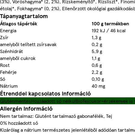
(3%), Vöröshagyma* (2, 2%), Rizskeményítő*, Rizsliszt*, Finom
étolaj*, Fokhagyma* (0, 2%), Ellenőrzött ökológiai gazdálkodás
Tápanyagtartalom
Átlagos tápérték
100 g termékben
Energia
192 kJ / 46 kcal
Zsír
1,3 g
amelyből telített zsírsavak
0,2 g
Szénhidrát
5,9 g
amelyből cukrok
1,1 g
Rost
0,6 g
Fehérje
2,2 g
Só
0,10 g
Nátrium
40 mg
Étrenddel kapcsolatos információ
Gluténmentes
Hozzáadott só nélkül
Bio
Tejcukor-érzékenyek is 
Allergén információ
Nem tartalmaz: Glutént tartalmazó gabonafélék, Tej
0% hozzáadott só
Kizárólag a nátrium természetes jelenlétéből adódóan tartalm