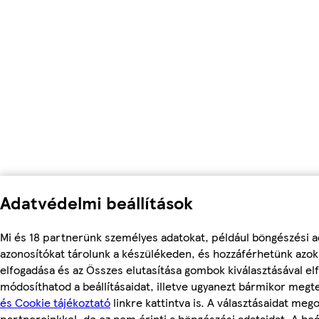
Adatvédelmi beállítások
Mi és 18 partnerünk személyes adatokat, például böngészési a
azonosítókat tárolunk a készülékeden, és hozzáférhetünk azo
elfogadása és az Összes elutasítása gombok kiválasztásával el
módosíthatod a beállításaidat, illetve ugyanezt bármikor meg
és Cookie tájékoztató
linkre kattintva is. A választásaidat mego
partnereinkkel, de ez nem érinti a böngészési adataidat. A beál