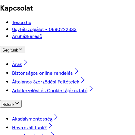
Kapcsolat
Tesco.hu
Ügyfélszolgálat - 0680222333
Áruházkereső
Segítünk
Árak
Biztonságos online rendelés
Általános Szerződési Feltételek
Adatkezelési és Cookie tájékoztató
Rólunk
Akadálymentesség
Hova szállítunk?