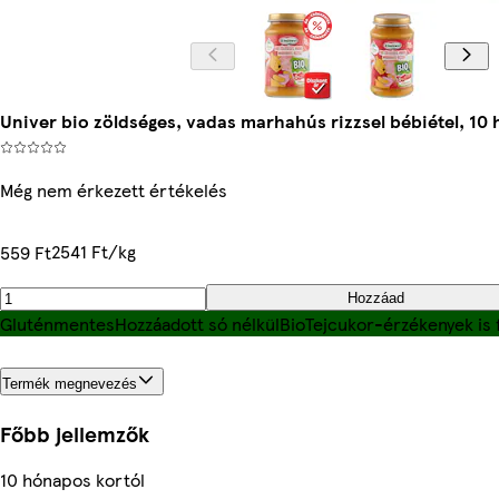
Univer bio zöldséges, vadas marhahús rizzsel bébiétel, 10
Még nem érkezett értékelés
2541 Ft/kg
559 Ft
Hozzáad
Gluténmentes
Hozzáadott só nélkül
Bio
Tejcukor-érzékenyek is 
Termék megnevezés
Főbb jellemzők
10 hónapos kortól