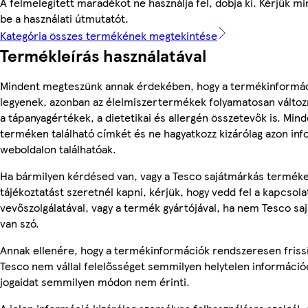
A felmelegített maradékot ne használja fel, dobja ki. Kérjük m
be a használati útmutatót.
Kategória összes termékének megtekintése
Termékleírás használatával
Mindent megteszünk annak érdekében, hogy a termékinformá
legyenek, azonban az élelmiszertermékek folyamatosan változn
a tápanyagértékek, a dietetikai és allergén összetevők is. Min
terméken található címkét és ne hagyatkozz kizárólag azon in
weboldalon találhatóak.
Ha bármilyen kérdésed van, vagy a Tesco sajátmárkás termék
tájékoztatást szeretnél kapni, kérjük, hogy vedd fel a kapcsola
vevőszolgálatával, vagy a termék gyártójával, ha nem Tesco s
van szó.
Annak ellenére, hogy a termékinformációk rendszeresen frissí
Tesco nem vállal felelősséget semmilyen helytelen információ
jogaidat semmilyen módon nem érinti.