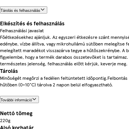
Tárolás és felhasználás
Elkészítés és felhasználás
Felhasználási javaslat
Főétkezésekhez ajánljuk. Az egyszeri étkezésre szánt mennyisé
edénybe, vízbe állítva, vagy mikrohullámú sütőben melegítse fe
melegített maradékot visszazárva tegye a hűtőszekrénybe. A 
figyelembe, hogy a termék darabos összetevőket is tartalmaz. A
természetes jelenség, felhasználás előtt kérjük, keverje meg.
Tárolás
Minőségét megőrzi a fedélen feltüntetett időpontig.Felbontás 
hűtőben (0-10°C) tárolva 2 napon belül elfogyasztható.
További információ
Nettó tömeg
220g
Alsó korhatár