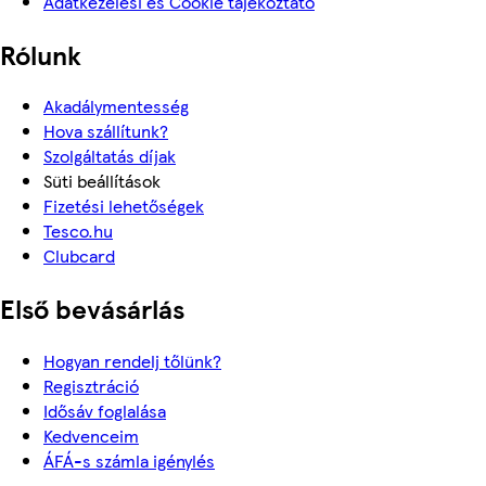
Adatkezelési és Cookie tájékoztató
Rólunk
Akadálymentesség
Hova szállítunk?
Szolgáltatás díjak
Süti beállítások
Fizetési lehetőségek
Tesco.hu
Clubcard
Első bevásárlás
Hogyan rendelj tőlünk?
Regisztráció
Idősáv foglalása
Kedvenceim
ÁFÁ-s számla igénylés