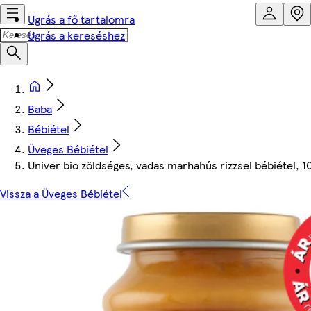
Ugrás a fő tartalomra
Ugrás a kereséshez
Baba
Bébiétel
Üveges Bébiétel
Univer bio zöldséges, vadas marhahús rizzsel bébiétel, 
Vissza a Üveges Bébiétel