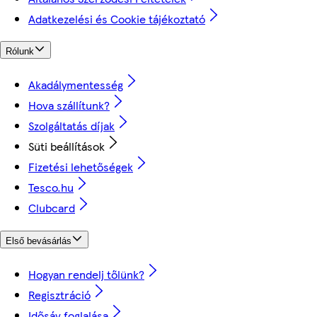
Adatkezelési és Cookie tájékoztató
Rólunk
Akadálymentesség
Hova szállítunk?
Szolgáltatás díjak
Süti beállítások
Fizetési lehetőségek
Tesco.hu
Clubcard
Első bevásárlás
Hogyan rendelj tőlünk?
Regisztráció
Idősáv foglalása