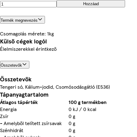
Hozzáad
Termék megnevezés
Csomagolás mérete: 1kg
Külső cégek logói
Élelmiszerekkel érintkező
Összetevők
Összetevők
Tengeri só, Kálium-jodid, Csomósodásgátló (E536)
Tápanyagtartalom
Átlagos tápérték
100 g termékben
Energia
0 kJ / 0 kcal
Zsír
0 g
- Amelyből telített zsírsavak
0 g
Szénhidrát
0 g