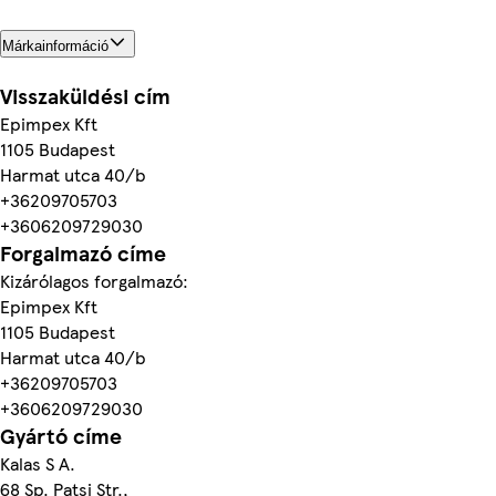
Márkainformáció
Visszaküldési cím
Epimpex Kft
1105 Budapest
Harmat utca 40/b
+36209705703
+3606209729030
Forgalmazó címe
Kizárólagos forgalmazó:
Epimpex Kft
1105 Budapest
Harmat utca 40/b
+36209705703
+3606209729030
Gyártó címe
Kalas S A.
68 Sp. Patsi Str.,