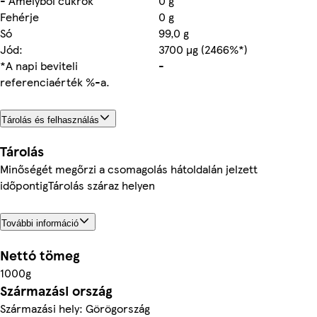
- Amelyből cukrok
0 g
Fehérje
0 g
Só
99,0 g
Jód:
3700 µg (2466%*)
*A napi beviteli
-
referenciaérték %-a.
Tárolás és felhasználás
Tárolás
Minőségét megőrzi a csomagolás hátoldalán jelzett
időpontigTárolás száraz helyen
További információ
Nettó tömeg
1000g
Származási ország
Származási hely: Görögország