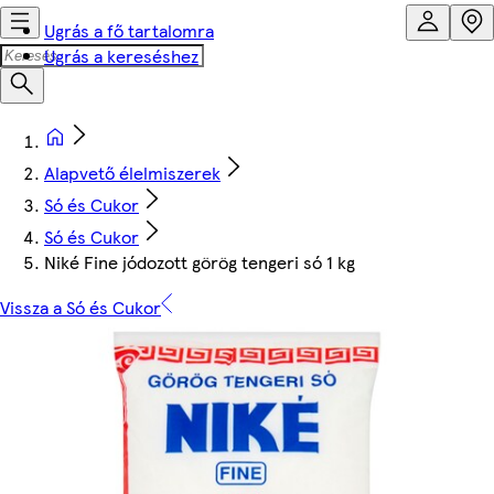
Ugrás a fő tartalomra
Ugrás a kereséshez
Alapvető élelmiszerek
Só és Cukor
Só és Cukor
Niké Fine jódozott görög tengeri só 1 kg
Vissza a Só és Cukor