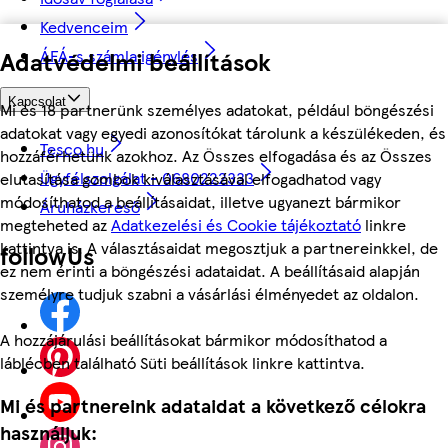
Kedvenceim
ÁFÁ-s számla igénylés
Adatvédelmi beállítások
Kapcsolat
Mi és 18 partnerünk személyes adatokat, például böngészési
adatokat vagy egyedi azonosítókat tárolunk a készülékeden, és
Tesco.hu
hozzáférhetünk azokhoz. Az Összes elfogadása és az Összes
Ügyfélszolgálat - 0680222333
elutasítása gombok kiválasztásával elfogadhatod vagy
módosíthatod a beállításaidat, illetve ugyanezt bármikor
Áruházkereső
megteheted az
Adatkezelési és Cookie tájékoztató
linkre
kattintva is. A választásaidat megosztjuk a partnereinkkel, de
followUs
ez nem érinti a böngészési adataidat. A beállításaid alapján
személyre tudjuk szabni a vásárlási élményedet az oldalon.
A hozzájárulási beállításokat bármikor módosíthatod a
láblécben található Süti beállítások linkre kattintva.
Mi és partnereink adataidat a következő célokra
használjuk: