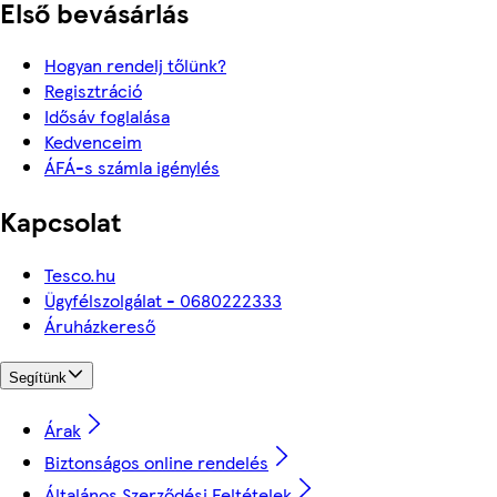
Első bevásárlás
Hogyan rendelj tőlünk?
Regisztráció
Idősáv foglalása
Kedvenceim
ÁFÁ-s számla igénylés
Kapcsolat
Tesco.hu
Ügyfélszolgálat - 0680222333
Áruházkereső
Segítünk
Árak
Biztonságos online rendelés
Általános Szerződési Feltételek