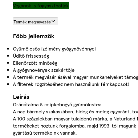
Vegánok is fogyaszthatják
Termék megnevezés
Főbb jellemzők
Gyümölcsös ízélmény gyógynövénnyel
Üdítő frissesség
Ellenőrzött minőség
A gyógynövények szakértője
A termék megvásárlásával magyar munkahelyeket támog
A filterek rögzítéséhez nem használunk fémkapcsot!
Leírás
Gránátalma & csipkebogyó gyümölcstea
A nap bármely szakaszában, hideg és meleg egyaránt, tová
A 100 százalékban magyar tulajdonú márka, a Naturland
termékeket hoztunk forgalomba, majd 1993-tól magunk kez
gyártású termékeink vannak.