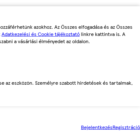
 hozzáférhetünk azokhoz. Az Összes elfogadása és az Összes
z
Adatkezelési és Cookie tájékoztató
linkre kattintva is. A
szabni a vásárlási élményedet az oldalon.
ése az eszközön. Személyre szabott hirdetések és tartalmak,
Bejelentkezés
Regisztráció