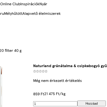
k
Online Club
Inspirációk
Nyár
ru
Mélyhűtött
Alapvető élelmiszerek
0 filter 40 g
Naturland gránátalma & csipkebogyó gyüm
Még nem érkezett értékelés
21 475 Ft/kg
859 Ft
Hozzáad