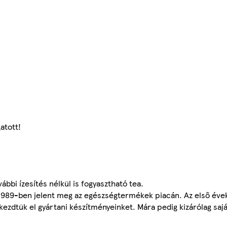
atott!
bbi ízesítés nélkül is fogyasztható tea.
 1989-ben jelent meg az egészségtermékek piacán. Az első éve
dtük el gyártani készítményeinket. Mára pedig kizárólag sajá