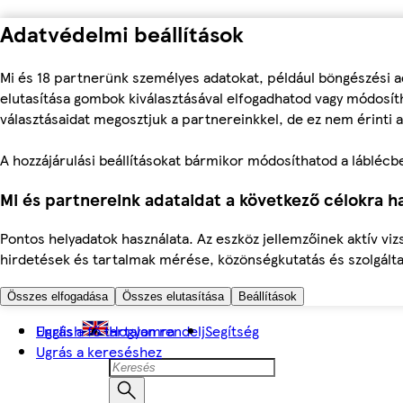
Adatvédelmi beállítások
Mi és 18 partnerünk személyes adatokat, például böngészési a
elutasítása gombok kiválasztásával elfogadhatod vagy módosíth
választásaidat megosztjuk a partnereinkkel, de ez nem érinti a
A hozzájárulási beállításokat bármikor módosíthatod a láblécben 
Mi és partnereink adataidat a következő célokra ha
Pontos helyadatok használata. Az eszköz jellemzőinek aktív viz
hirdetések és tartalmak mérése, közönségkutatás és szolgálta
Összes elfogadása
Összes elutasítása
Beállítások
Ugrás a fő tartalomra
English
Hogyan rendelj
Segítség
Ugrás a kereséshez