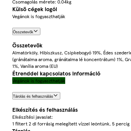
Csomagolás mérete: 0.04kg
Külső cégek logói
Vegánok is fogyaszthatják
Összetevők
Összetevők
Almatörköly, Hibiszkusz, Csipkebogyó 19%, Édes szederl
(gránátalma aroma, gránátalma lé koncentrátum) 1%, G
1%, Vanília aroma (EU)
Étrenddel kapcsolatos információ
Vegánok is fogyaszthatják
Tárolás és felhasználás
Elkészítés és felhasználás
Elkészítési javaslat:
1 filtert 2 dl forrásig melegített vízzel leöntünk, 5 percig 
Tárolás