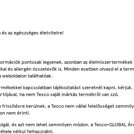
a és az egészséges életvitelre!
ormációk pontosak legyenek, azonban az élelmiszertermékek
tikai és allergén összetevők is. Minden esetben olvasd el a ter
a weboldalon találhatóak.
mékekkel kapcsolatban tájékoztatást szeretnél kapni, kérjük, 
ártójával, ha nem Tesco saját márkás termékről van szó.
frissítésre kerülnek, a Tesco nem vállal felelősséget semmily
on nem érinti.
szolgál, és azt nem lehet semmilyen módon, a Tesco-GLOBAL Ár
étele nélkül felhasználni.