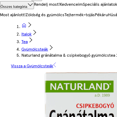
Rendelj most!
Kedvenceim
Speciális ajánlato
Összes kategória
Most ajánlott!
Zöldség és gyümölcs
Tejtermék-tojás
Pékáru
Húsá
Italok
Tea
Gyümölcsteák
Naturland gránátalma & csipkebogyó gyümölcstea 2
Vissza a Gyümölcsteák