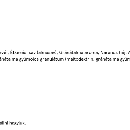
evél, Étkezési sаv (almasav), Gránátalma aroma, Narancs héj,
ránátalma gyümölcs granulátum (maltodextrin, gránátalma gyü
állni hagyjuk.