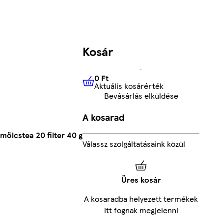
Kosár
0 Ft
Aktuális kosárérték
0 Ft
Aktuális kosárérték
Bevásárlás elküldése
A kosarad
ölcstea 20 filter 40 g
Válassz szolgáltatásaink közül
Üres kosár
A kosaradba helyezett termékek
itt fognak megjelenni