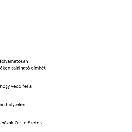
 folyamatosan
méken található címkét
hogy vedd fel a
en helytelen
uházak Zrt. előzetes