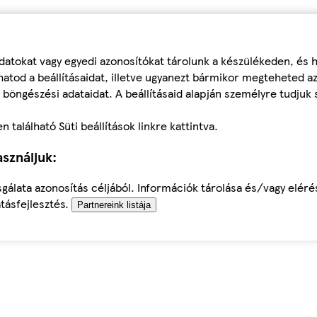
datokat vagy egyedi azonosítókat tárolunk a készülékeden, és
atod a beállításaidat, illetve ugyanezt bármikor megteheted a
 böngészési adataidat. A beállításaid alapján személyre tudjuk 
található Süti beállítások linkre kattintva.
sználjuk:
sgálata azonosítás céljából. Információk tárolása és/vagy elér
tásfejlesztés.
Partnereink listája