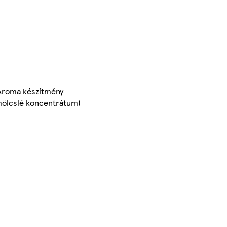
 Aroma készítmény
mölcslé koncentrátum)