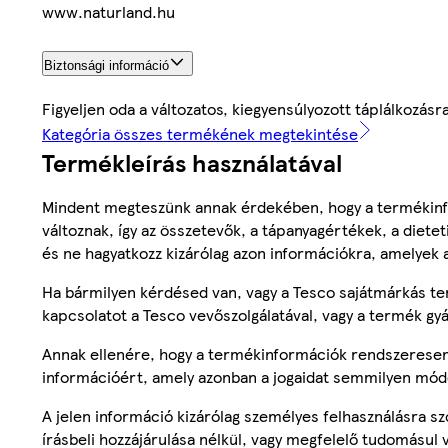
www.naturland.hu
Biztonsági információ
Figyeljen oda a változatos, kiegyensúlyozott táplálkozásr
Kategória összes termékének megtekintése
Termékleírás használatával
Mindent megteszünk annak érdekében, hogy a termékinf
változnak, így az összetevők, a tápanyagértékek, a diete
és ne hagyatkozz kizárólag azon információkra, amelyek 
Ha bármilyen kérdésed van, vagy a Tesco sajátmárkás ter
kapcsolatot a Tesco vevőszolgálatával, vagy a termék gy
Annak ellenére, hogy a termékinformációk rendszeresen 
információért, amely azonban a jogaidat semmilyen mód
A jelen információ kizárólag személyes felhasználásra 
írásbeli hozzájárulása nélkül, vagy megfelelő tudomásul v