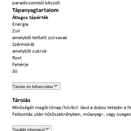
paradicsomból készült
Tápanyagtartalom
Átlagos tápérték
Energia
Zsír
amelyből telített zsírsavak
Szénhidrát
amelyből cukrok
Rost
Fehérje
Só
Tárolás és felhasználás
Tárolás
Minőségét megőrzi(nap/hó/év): lásd a doboz tetején a f
Felbontás után hűtőszekrényben, műanyag-, vagy üvegedé
További információ