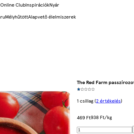
k
Online Club
Inspirációk
Nyár
ru
Mélyhűtött
Alapvető élelmiszerek
The Red Farm passzírozo
1 csillag
(
2 értékelés
)
938 Ft/kg
469 Ft