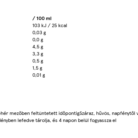
/ 100 ml
103 kJ / 25 kcal
0,03 g
0,0 g
4,5 g
3,3 g
0,5 g
1,5 g
0,01 g
ehér mezőben feltüntetett időpontigSzáraz, hűvös, napfénytől 
nyben lefedve tárolja, és 4 napon belül fogyassza el