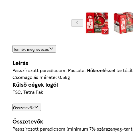
Termék megnevezés
Leírás
Passzírozott paradicsom. Passata. Hőkezeléssel tartósít
Csomagolás mérete: 0.5kg
Külső cégek logói
FSC, Tetra Pak
Összetevők
Összetevők
Passzírozott paradicsom (minimum 7% szárazanyag-tartal