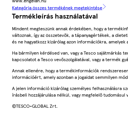
www.engelan.hu
Kategória összes termékének megtekintése
Termékleírás használatával
Mindent megteszünk annak érdekében, hogy a termékinf
változnak, így az összetevők, a tápanyagértékek, a diete
és ne hagyatkozz kizárólag azon információkra, amelyek 
Ha bármilyen kérdésed van, vagy a Tesco sajátmárkás ter
kapcsolatot a Tesco vevőszolgálatával, vagy a termék gy
Annak ellenére, hogy a termékinformációk rendszeresen 
információért, amely azonban a jogaidat semmilyen mód
A jelen információ kizárólag személyes felhasználásra 
írásbeli hozzájárulása nélkül, vagy megfelelő tudomásul v
©TESCO-GLOBAL Zrt.