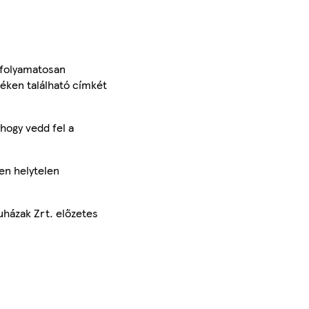
 folyamatosan
méken található címkét
hogy vedd fel a
en helytelen
uházak Zrt. előzetes