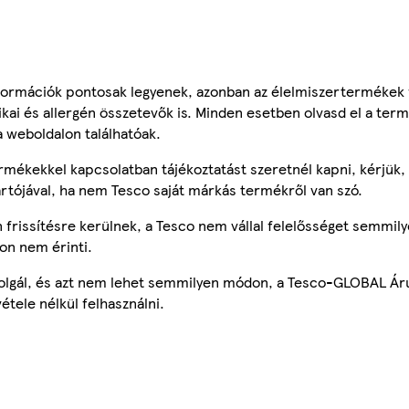
ormációk pontosak legyenek, azonban az élelmiszertermékek
tikai és allergén összetevők is. Minden esetben olvasd el a ter
a weboldalon találhatóak.
mékekkel kapcsolatban tájékoztatást szeretnél kapni, kérjük, 
ártójával, ha nem Tesco saját márkás termékről van szó.
frissítésre kerülnek, a Tesco nem vállal felelősséget semmily
on nem érinti.
szolgál, és azt nem lehet semmilyen módon, a Tesco-GLOBAL Ár
étele nélkül felhasználni.