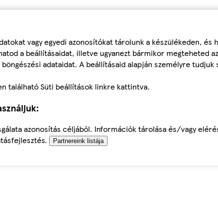
datokat vagy egyedi azonosítókat tárolunk a készülékeden, és
atod a beállításaidat, illetve ugyanezt bármikor megteheted a
 böngészési adataidat. A beállításaid alapján személyre tudjuk 
található Süti beállítások linkre kattintva.
sználjuk:
sgálata azonosítás céljából. Információk tárolása és/vagy elér
tásfejlesztés.
Partnereink listája