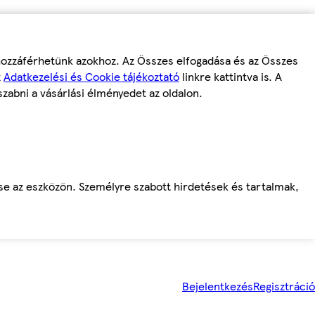
 hozzáférhetünk azokhoz. Az Összes elfogadása és az Összes
z
Adatkezelési és Cookie tájékoztató
linkre kattintva is. A
szabni a vásárlási élményedet az oldalon.
ése az eszközön. Személyre szabott hirdetések és tartalmak,
Bejelentkezés
Regisztráció