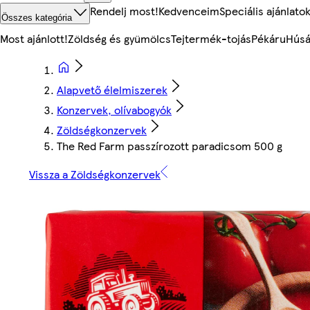
Rendelj most!
Kedvenceim
Speciális ajánlato
Összes kategória
Most ajánlott!
Zöldség és gyümölcs
Tejtermék-tojás
Pékáru
Húsá
Alapvető élelmiszerek
Konzervek, olívabogyók
Zöldségkonzervek
The Red Farm passzírozott paradicsom 500 g
Vissza a Zöldségkonzervek