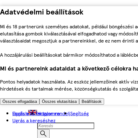
Adatvédelmi beállítások
Mi és 18 partnerünk személyes adatokat, például böngészési a
elutasítása gombok kiválasztásával elfogadhatod vagy módosíth
választásaidat megosztjuk a partnereinkkel, de ez nem érinti a
A hozzájárulási beállításokat bármikor módosíthatod a láblécben 
Mi és partnereink adataidat a következő célokra ha
Pontos helyadatok használata. Az eszköz jellemzőinek aktív viz
hirdetések és tartalmak mérése, közönségkutatás és szolgálta
Összes elfogadása
Összes elutasítása
Beállítások
Ugrás a fő tartalomra
English
Hogyan rendelj
Segítség
Ugrás a kereséshez