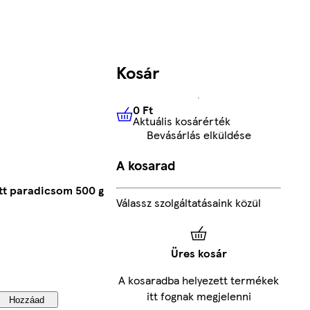
Kosár
0 Ft
Aktuális kosárérték
0 Ft
Aktuális kosárérték
Bevásárlás elküldése
A kosarad
tt paradicsom 500 g
Válassz szolgáltatásaink közül
Üres kosár
A kosaradba helyezett termékek
itt fognak megjelenni
Hozzáad