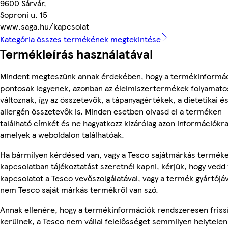
9600 Sárvár,
Soproni u. 15
www.saga.hu/kapcsolat
Kategória összes termékének megtekintése
Termékleírás használatával
Mindent megteszünk annak érdekében, hogy a termékinformá
pontosak legyenek, azonban az élelmiszertermékek folyamato
változnak, így az összetevők, a tápanyagértékek, a dietetikai é
allergén összetevők is. Minden esetben olvasd el a terméken
található címkét és ne hagyatkozz kizárólag azon információkra
amelyek a weboldalon találhatóak.
Ha bármilyen kérdésed van, vagy a Tesco sajátmárkás termék
kapcsolatban tájékoztatást szeretnél kapni, kérjük, hogy vedd 
kapcsolatot a Tesco vevőszolgálatával, vagy a termék gyártójáv
nem Tesco saját márkás termékről van szó.
Annak ellenére, hogy a termékinformációk rendszeresen friss
kerülnek, a Tesco nem vállal felelősséget semmilyen helytelen