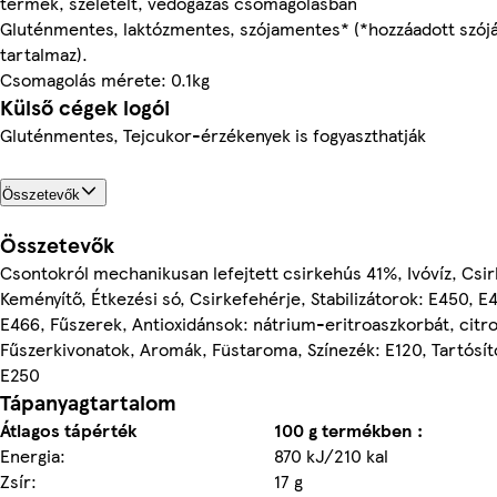
termék, szeletelt, védőgázas csomagolásban
Gluténmentes, laktózmentes, szójamentes* (*hozzáadott szój
tartalmaz).
Csomagolás mérete: 0.1kg
Külső cégek logói
Gluténmentes, Tejcukor-érzékenyek is fogyaszthatják
Összetevők
Összetevők
Csontokról mechanikusan lefejtett csirkehús 41%, Ivóvíz, Csir
Keményítő, Étkezési só, Csirkefehérje, Stabilizátorok: E450, E
E466, Fűszerek, Antioxidánsok: nátrium-eritroaszkorbát, citr
Fűszerkivonatok, Aromák, Füstaroma, Színezék: E120, Tartósít
E250
Tápanyagtartalom
Átlagos tápérték
100 g termékben :
Energia:
870 kJ/210 kal
Zsír:
17 g