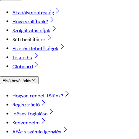
Akadálymentesség
Hova szállítunk?
Szolgáltatás díjak
Süti beállítások
Fizetési lehetőségek
Tesco.hu
Clubcard
Első bevásárlás
Hogyan rendelj tőlünk?
Regisztráció
Idősáv foglalása
Kedvenceim
ÁFÁ-s számla igénylés