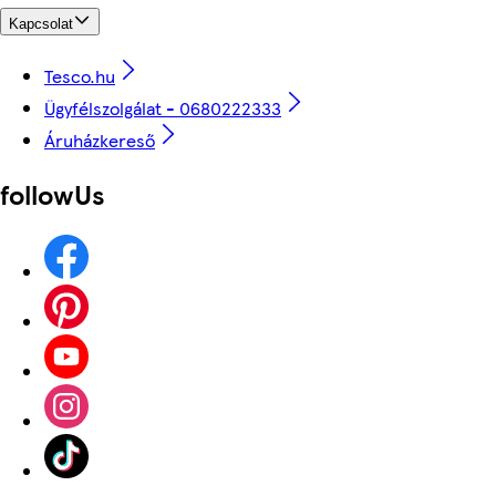
Kapcsolat
Tesco.hu
Ügyfélszolgálat - 0680222333
Áruházkereső
followUs