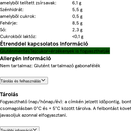
amelyből telített zsírsavak:
6,1 g
Szénhidrát:
5,5 g
amelyből cukrok:
0,5 g
Fehérje:
8,5 g
Só:
2,3 g
Cukrokból laktóz:
<0,1 g
Étrenddel kapcsolatos információ
Gluténmentes
Tejcukor-érzékenyek is fogyaszthatják
Allergén információ
Nem tartalmaz: Glutént tartalmazó gabonafélék
Tárolás és felhasználás
Tárolás
Fogyasztható (nap/hónap/év): a címkén jelzett időpontig, bont
csomagolásban 0°C és + 5°C között tárolva. A felbontást köve
javasoljuk azonnal elfogyasztani.
További információ