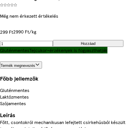
Még nem érkezett értékelés
2990 Ft/kg
299 Ft
Hozzáad
Gluténmentes
Tejcukor-érzékenyek is fogyaszthatják
Termék megnevezés
Főbb jellemzők
Gluténmentes
Laktózmentes
Szójamentes
Leírás
Főtt, csontokról mechanikusan lefejtett csirkehúsból készült