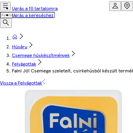
Ugrás a fő tartalomra
Ugrás a kereséshez
Húsáru
Csemege húskészítmények
Felvágottak
Falni Jó! Csemege szeletelt, csirkehúsból készült termé
Vissza a Felvágottak