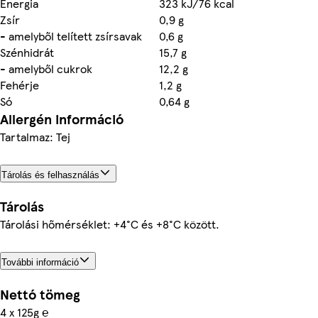
Energia
323 kJ/76 kcal
Zsír
0,9 g
- amelyből telített zsírsavak
0,6 g
Szénhidrát
15,7 g
- amelyből cukrok
12,2 g
Fehérje
1,2 g
Só
0,64 g
Allergén információ
Tartalmaz: Tej
Tárolás és felhasználás
Tárolás
Tárolási hőmérséklet: +4°C és +8°C között.
További információ
Nettó tömeg
4 x 125g ℮