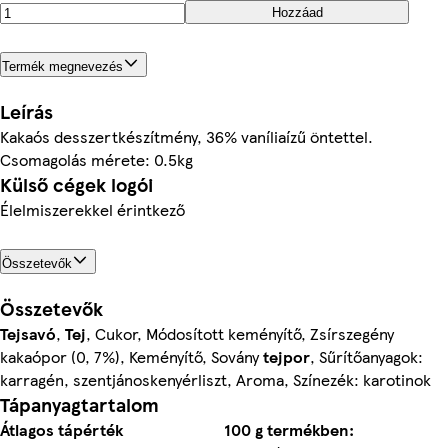
Hozzáad
Termék megnevezés
Leírás
Kakaós desszertkészítmény, 36% vaníliaízű öntettel.
Csomagolás mérete: 0.5kg
Külső cégek logói
Élelmiszerekkel érintkező
Összetevők
Összetevők
Tejsavó
,
Tej
, Cukor, Módosított keményítő, Zsírszegény
kakaópor (0, 7%), Keményítő, Sovány
tejpor
, Sűrítőanyagok:
karragén, szentjánoskenyérliszt, Aroma, Színezék: karotinok
Tápanyagtartalom
Átlagos tápérték
100 g termékben: