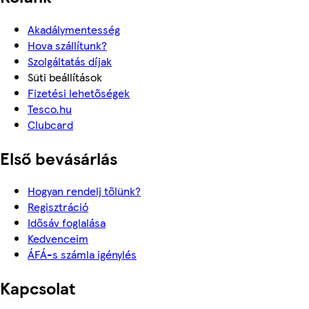
Akadálymentesség
Hova szállítunk?
Szolgáltatás díjak
Süti beállítások
Fizetési lehetőségek
Tesco.hu
Clubcard
Első bevásárlás
Hogyan rendelj tőlünk?
Regisztráció
Idősáv foglalása
Kedvenceim
ÁFÁ-s számla igénylés
Kapcsolat