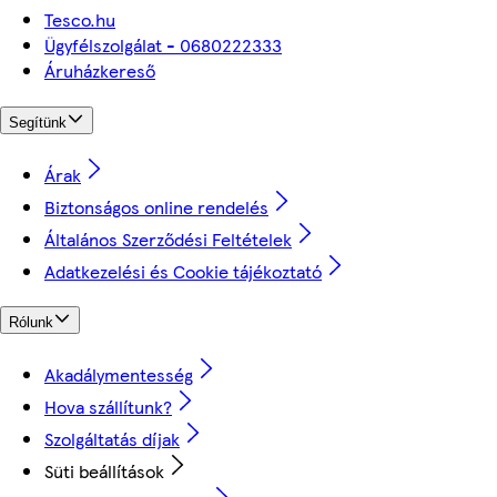
Tesco.hu
Ügyfélszolgálat - 0680222333
Áruházkereső
Segítünk
Árak
Biztonságos online rendelés
Általános Szerződési Feltételek
Adatkezelési és Cookie tájékoztató
Rólunk
Akadálymentesség
Hova szállítunk?
Szolgáltatás díjak
Süti beállítások