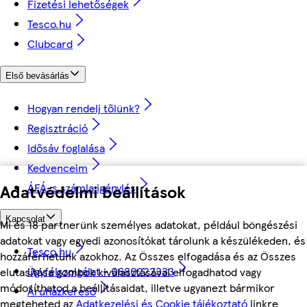
Fizetési lehetőségek
Tesco.hu
Clubcard
Első bevásárlás
Hogyan rendelj tőlünk?
Regisztráció
Idősáv foglalása
Kedvenceim
ÁFÁ-s számla igénylés
Adatvédelmi beállítások
Kapcsolat
Mi és 18 partnerünk személyes adatokat, például böngészési
adatokat vagy egyedi azonosítókat tárolunk a készülékeden, és
Tesco.hu
hozzáférhetünk azokhoz. Az Összes elfogadása és az Összes
Ügyfélszolgálat - 0680222333
elutasítása gombok kiválasztásával elfogadhatod vagy
módosíthatod a beállításaidat, illetve ugyanezt bármikor
Áruházkereső
megteheted az
Adatkezelési és Cookie tájékoztató
linkre