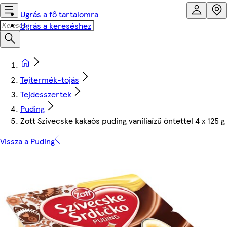
Ugrás a fő tartalomra
Ugrás a kereséshez
Tejtermék-tojás
Tejdesszertek
Puding
Zott Szívecske kakaós puding vaníliaízű öntettel 4 x 125 g
Vissza a Puding