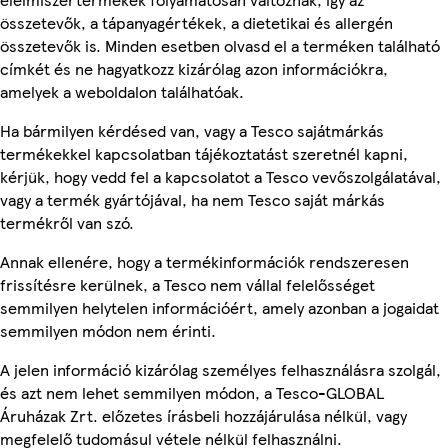
összetevők, a tápanyagértékek, a dietetikai és allergén
összetevők is. Minden esetben olvasd el a terméken található
címkét és ne hagyatkozz kizárólag azon információkra,
amelyek a weboldalon találhatóak.
Ha bármilyen kérdésed van, vagy a Tesco sajátmárkás
termékekkel kapcsolatban tájékoztatást szeretnél kapni,
kérjük, hogy vedd fel a kapcsolatot a Tesco vevőszolgálatával,
vagy a termék gyártójával, ha nem Tesco saját márkás
termékről van szó.
Annak ellenére, hogy a termékinformációk rendszeresen
frissítésre kerülnek, a Tesco nem vállal felelősséget
semmilyen helytelen információért, amely azonban a jogaidat
semmilyen módon nem érinti.
A jelen információ kizárólag személyes felhasználásra szolgál,
és azt nem lehet semmilyen módon, a Tesco-GLOBAL
Áruházak Zrt. előzetes írásbeli hozzájárulása nélkül, vagy
megfelelő tudomásul vétele nélkül felhasználni.