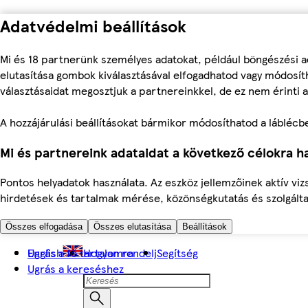
Adatvédelmi beállítások
Mi és 18 partnerünk személyes adatokat, például böngészési a
elutasítása gombok kiválasztásával elfogadhatod vagy módosíth
választásaidat megosztjuk a partnereinkkel, de ez nem érinti a
A hozzájárulási beállításokat bármikor módosíthatod a láblécben 
Mi és partnereink adataidat a következő célokra ha
Pontos helyadatok használata. Az eszköz jellemzőinek aktív viz
hirdetések és tartalmak mérése, közönségkutatás és szolgálta
Összes elfogadása
Összes elutasítása
Beállítások
Ugrás a fő tartalomra
English
Hogyan rendelj
Segítség
Ugrás a kereséshez