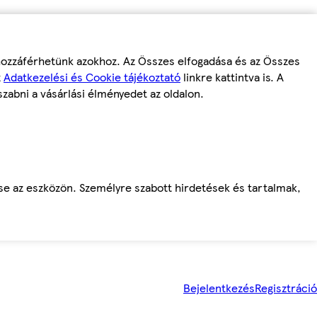
 hozzáférhetünk azokhoz. Az Összes elfogadása és az Összes
z
Adatkezelési és Cookie tájékoztató
linkre kattintva is. A
szabni a vásárlási élményedet az oldalon.
ése az eszközön. Személyre szabott hirdetések és tartalmak,
Bejelentkezés
Regisztráció