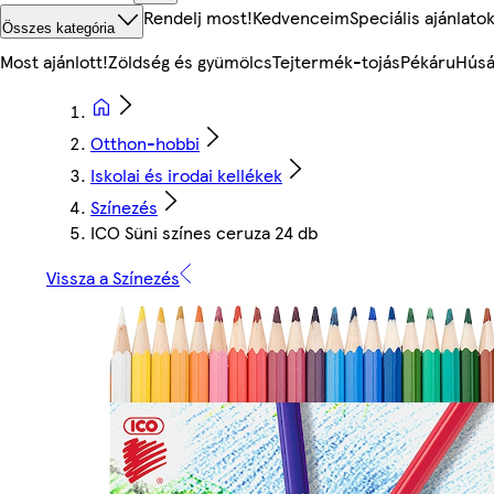
Rendelj most!
Kedvenceim
Speciális ajánlato
Összes kategória
Most ajánlott!
Zöldség és gyümölcs
Tejtermék-tojás
Pékáru
Húsá
Otthon-hobbi
Iskolai és irodai kellékek
Színezés
ICO Süni színes ceruza 24 db
Vissza a Színezés