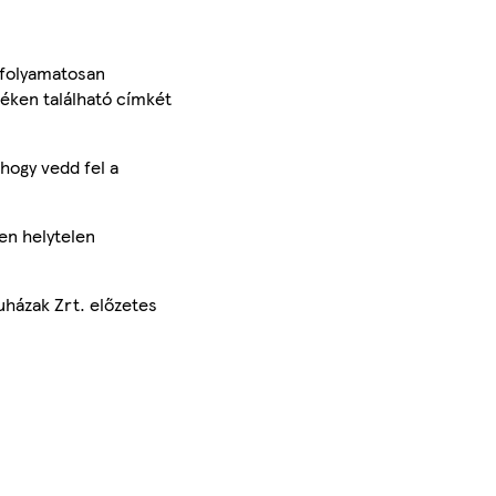
 folyamatosan
méken található címkét
hogy vedd fel a
en helytelen
uházak Zrt. előzetes