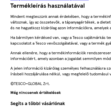
Termékleírás használatával
Mindent megteszünk annak érdekében, hogy a termékinf
változnak, így az összetevők, a tápanyagértékek, a diete
és ne hagyatkozz kizárólag azon információkra, amelyek 
Ha bármilyen kérdésed van, vagy a Tesco sajátmárkás ter
kapcsolatot a Tesco vevőszolgálatával, vagy a termék gy
Annak ellenére, hogy a termékinformációk rendszeresen 
információért, amely azonban a jogaidat semmilyen mód
A jelen információ kizárólag személyes felhasználásra 
írásbeli hozzájárulása nélkül, vagy megfelelő tudomásul v
©TESCO-GLOBAL Zrt.
Még nincsenek értékelések
Segíts a többi vásárlónak