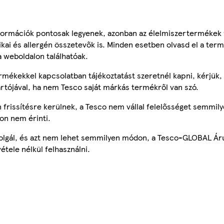
ormációk pontosak legyenek, azonban az élelmiszertermékek
tikai és allergén összetevők is. Minden esetben olvasd el a ter
a weboldalon találhatóak.
mékekkel kapcsolatban tájékoztatást szeretnél kapni, kérjük, 
ártójával, ha nem Tesco saját márkás termékről van szó.
frissítésre kerülnek, a Tesco nem vállal felelősséget semmily
on nem érinti.
szolgál, és azt nem lehet semmilyen módon, a Tesco-GLOBAL Ár
étele nélkül felhasználni.