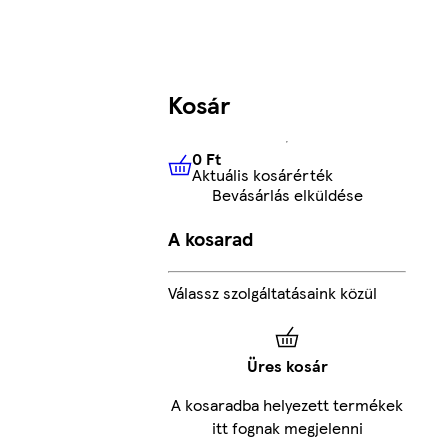
Kosár
0 Ft
Aktuális kosárérték
0 Ft
Aktuális kosárérték
Bevásárlás elküldése
A kosarad
Válassz szolgáltatásaink közül
Üres kosár
A kosaradba helyezett termékek
itt fognak megjelenni