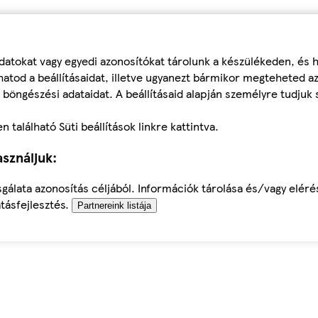
datokat vagy egyedi azonosítókat tárolunk a készülékeden, és
atod a beállításaidat, illetve ugyanezt bármikor megteheted a
 böngészési adataidat. A beállításaid alapján személyre tudjuk 
található Süti beállítások linkre kattintva.
sználjuk:
sgálata azonosítás céljából. Információk tárolása és/vagy elér
tásfejlesztés.
Partnereink listája