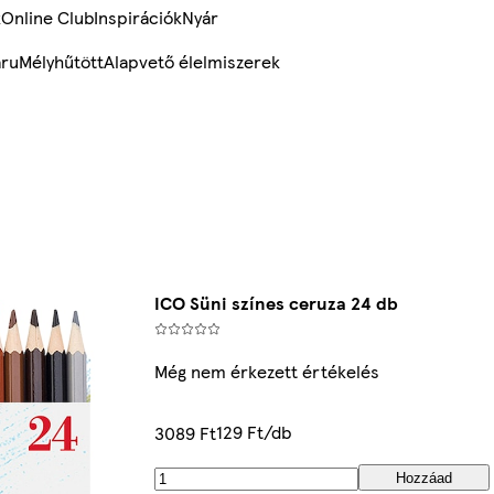
k
Online Club
Inspirációk
Nyár
ru
Mélyhűtött
Alapvető élelmiszerek
ICO Süni színes ceruza 24 db
Még nem érkezett értékelés
129 Ft/db
3089 Ft
Hozzáad