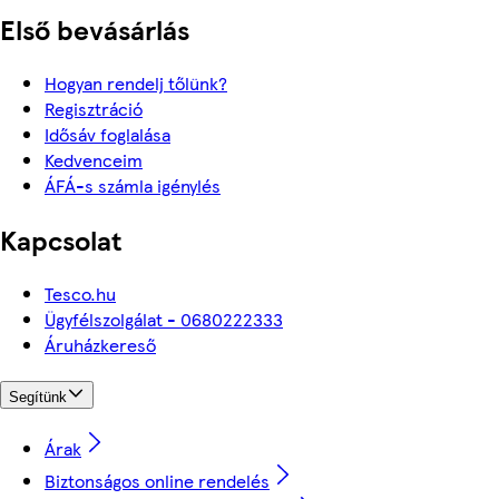
Első bevásárlás
Hogyan rendelj tőlünk?
Regisztráció
Idősáv foglalása
Kedvenceim
ÁFÁ-s számla igénylés
Kapcsolat
Tesco.hu
Ügyfélszolgálat - 0680222333
Áruházkereső
Segítünk
Árak
Biztonságos online rendelés