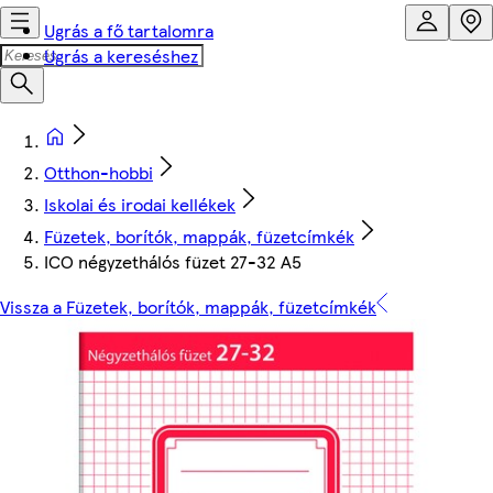
Ugrás a fő tartalomra
Ugrás a kereséshez
Otthon-hobbi
Iskolai és irodai kellékek
Füzetek, borítók, mappák, füzetcímkék
ICO négyzethálós füzet 27-32 A5
Vissza a Füzetek, borítók, mappák, füzetcímkék