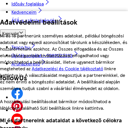
Idősáv foglalása
Kedvenceim
Adatvédelmi beállítások
ÁFÁ-s számla igénylés
Kapcsolat
Mi és 18 partnerünk személyes adatokat, például böngészési
adatokat vagy egyedi azonosítókat tárolunk a készülékeden, és
Tesco.hu
hozzáférhetünk azokhoz. Az Összes elfogadása és az Összes
elutasítása gombok kiválasztásával elfogadhatod vagy
Ügyfélszolgálat - 0680222333
módosíthatod a beállításaidat, illetve ugyanezt bármikor
Áruházkereső
megteheted az
Adatkezelési és Cookie tájékoztató
linkre
kattintva is. A választásaidat megosztjuk a partnereinkkel, de
followUs
ez nem érinti a böngészési adataidat. A beállításaid alapján
személyre tudjuk szabni a vásárlási élményedet az oldalon.
A hozzájárulási beállításokat bármikor módosíthatod a
láblécben található Süti beállítások linkre kattintva.
Mi és partnereink adataidat a következő célokra
használjuk: