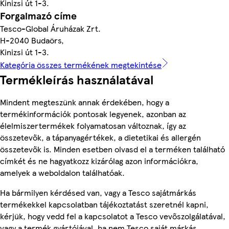
Kinizsi út 1-3.
Forgalmazó címe
Tesco-Global Áruházak Zrt.
H-2040 Budaörs,
Kinizsi út 1-3.
Kategória összes termékének megtekintése
Termékleírás használatával
Mindent megteszünk annak érdekében, hogy a
termékinformációk pontosak legyenek, azonban az
élelmiszertermékek folyamatosan változnak, így az
összetevők, a tápanyagértékek, a dietetikai és allergén
összetevők is. Minden esetben olvasd el a terméken található
címkét és ne hagyatkozz kizárólag azon információkra,
amelyek a weboldalon találhatóak.
Ha bármilyen kérdésed van, vagy a Tesco sajátmárkás
termékekkel kapcsolatban tájékoztatást szeretnél kapni,
kérjük, hogy vedd fel a kapcsolatot a Tesco vevőszolgálatával,
vagy a termék gyártójával, ha nem Tesco saját márkás