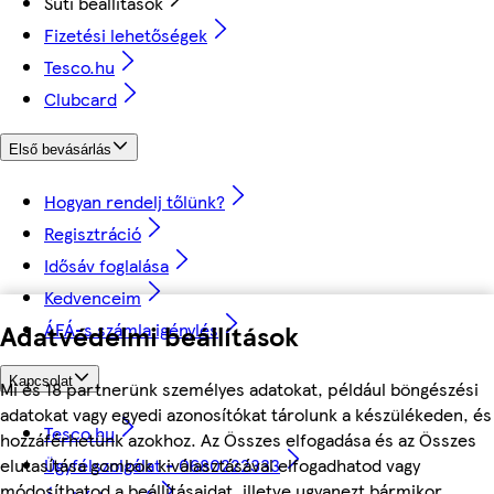
Süti beállítások
Fizetési lehetőségek
Tesco.hu
Clubcard
Első bevásárlás
Hogyan rendelj tőlünk?
Regisztráció
Idősáv foglalása
Kedvenceim
Adatvédelmi beállítások
ÁFÁ-s számla igénylés
Kapcsolat
Mi és 18 partnerünk személyes adatokat, például böngészési
adatokat vagy egyedi azonosítókat tárolunk a készülékeden, és
Tesco.hu
hozzáférhetünk azokhoz. Az Összes elfogadása és az Összes
Ügyfélszolgálat - 0680222333
elutasítása gombok kiválasztásával elfogadhatod vagy
módosíthatod a beállításaidat, illetve ugyanezt bármikor