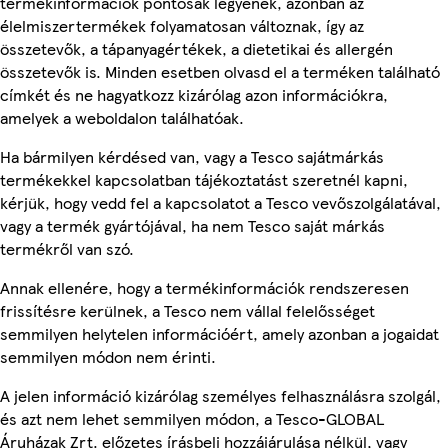
termékinformációk pontosak legyenek, azonban az
élelmiszertermékek folyamatosan változnak, így az
összetevők, a tápanyagértékek, a dietetikai és allergén
összetevők is. Minden esetben olvasd el a terméken található
címkét és ne hagyatkozz kizárólag azon információkra,
amelyek a weboldalon találhatóak.
Ha bármilyen kérdésed van, vagy a Tesco sajátmárkás
termékekkel kapcsolatban tájékoztatást szeretnél kapni,
kérjük, hogy vedd fel a kapcsolatot a Tesco vevőszolgálatával,
vagy a termék gyártójával, ha nem Tesco saját márkás
termékről van szó.
Annak ellenére, hogy a termékinformációk rendszeresen
frissítésre kerülnek, a Tesco nem vállal felelősséget
semmilyen helytelen információért, amely azonban a jogaidat
semmilyen módon nem érinti.
A jelen információ kizárólag személyes felhasználásra szolgál,
és azt nem lehet semmilyen módon, a Tesco-GLOBAL
Áruházak Zrt. előzetes írásbeli hozzájárulása nélkül, vagy