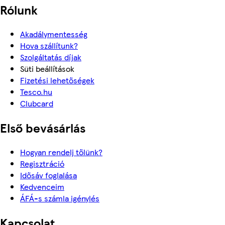
Rólunk
Akadálymentesség
Hova szállítunk?
Szolgáltatás díjak
Süti beállítások
Fizetési lehetőségek
Tesco.hu
Clubcard
Első bevásárlás
Hogyan rendelj tőlünk?
Regisztráció
Idősáv foglalása
Kedvenceim
ÁFÁ-s számla igénylés
Kapcsolat