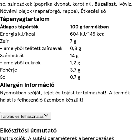
só, színezékek (paprika kivonat, karotin)],
Búzaliszt
, Ivóvíz,
Növényi olajok (napraforgó, repce), Étkezési só
Tápanyagtartalom
Átlagos tápérték
100 g termékben
Energia kJ/kcal
604 kJ/145 kcal
Zsír
7 g
- amelyből telített zsírsavak
0,8 g
Szénhidrát
14 g
- amelyből cukrok
1,2 g
Fehérje
3,7 g
Só
0,7 g
Allergén információ
Nyomokban szóját, tejet és tojást tartalmazhat!, A termék
halat is felhasználó üzemben készült!
Tárolás és felhasználás
Elkészítési útmutató
Instrukciók: A sütési paraméterek a berendezések