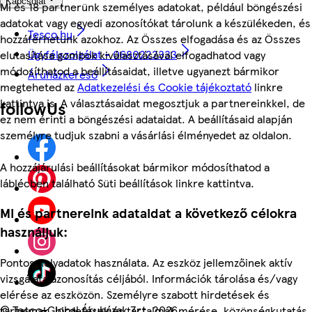
Kapcsolat
Mi és 18 partnerünk személyes adatokat, például böngészési
adatokat vagy egyedi azonosítókat tárolunk a készülékeden, és
Tesco.hu
hozzáférhetünk azokhoz. Az Összes elfogadása és az Összes
Ügyfélszolgálat - 0680222333
elutasítása gombok kiválasztásával elfogadhatod vagy
módosíthatod a beállításaidat, illetve ugyanezt bármikor
Áruházkereső
megteheted az
Adatkezelési és Cookie tájékoztató
linkre
kattintva is. A választásaidat megosztjuk a partnereinkkel, de
followUs
ez nem érinti a böngészési adataidat. A beállításaid alapján
személyre tudjuk szabni a vásárlási élményedet az oldalon.
A hozzájárulási beállításokat bármikor módosíthatod a
láblécben található Süti beállítások linkre kattintva.
Mi és partnereink adataidat a következő célokra
használjuk:
Pontos helyadatok használata. Az eszköz jellemzőinek aktív
vizsgálata azonosítás céljából. Információk tárolása és/vagy
elérése az eszközön. Személyre szabott hirdetések és
©
Tesco-Global Áruházak Zrt. 2026
tartalmak, hirdetések és tartalmak mérése, közönségkutatás