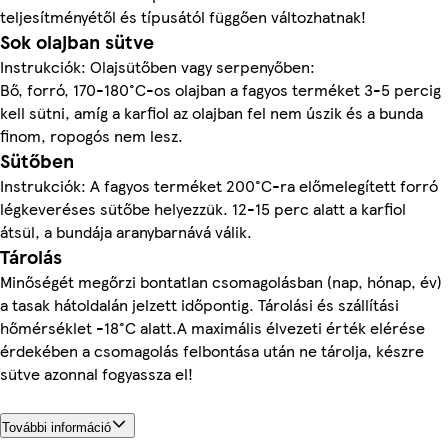
teljesítményétől és típusától függően változhatnak!
Sok olajban sütve
Instrukciók: Olajsütőben vagy serpenyőben:
Bő, forró, 170-180°C-os olajban a fagyos terméket 3-5 percig
kell sütni, amíg a karfiol az olajban fel nem úszik és a bunda
finom, ropogós nem lesz.
Sütőben
Instrukciók: A fagyos terméket 200°C-ra előmelegített forró
légkeveréses sütőbe helyezzük. 12-15 perc alatt a karfiol
átsül, a bundája aranybarnává válik.
Tárolás
Minőségét megőrzi bontatlan csomagolásban (nap, hónap, év)
a tasak hátoldalán jelzett időpontig. Tárolási és szállítási
hőmérséklet -18°C alatt.A maximális élvezeti érték elérése
érdekében a csomagolás felbontása után ne tárolja, készre
sütve azonnal fogyassza el!
További információ