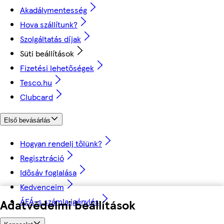
Akadálymentesség
Hova szállítunk?
Szolgáltatás díjak
Süti beállítások
Fizetési lehetőségek
Tesco.hu
Clubcard
Első bevásárlás
Hogyan rendelj tőlünk?
Regisztráció
Idősáv foglalása
Kedvenceim
ÁFÁ-s számla igénylés
Adatvédelmi beállítások