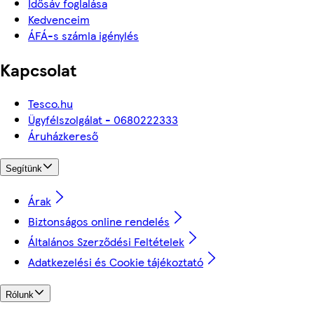
Idősáv foglalása
Kedvenceim
ÁFÁ-s számla igénylés
Kapcsolat
Tesco.hu
Ügyfélszolgálat - 0680222333
Áruházkereső
Segítünk
Árak
Biztonságos online rendelés
Általános Szerződési Feltételek
Adatkezelési és Cookie tájékoztató
Rólunk