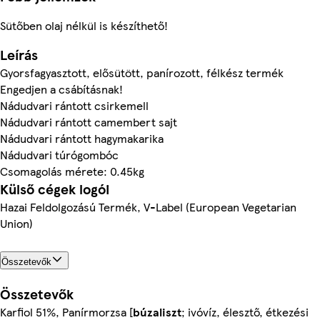
Sütőben olaj nélkül is készíthető!
Leírás
Gyorsfagyasztott, elősütött, panírozott, félkész termék
Engedjen a csábításnak!
Nádudvari rántott csirkemell
Nádudvari rántott camembert sajt
Nádudvari rántott hagymakarika
Nádudvari túrógombóc
Csomagolás mérete: 0.45kg
Külső cégek logói
Hazai Feldolgozású Termék, V-Label (European Vegetarian
Union)
Összetevők
Összetevők
Karfiol 51%, Panírmorzsa [
búzaliszt
; ivóvíz, élesztő, étkezési