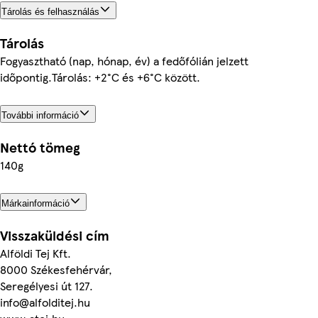
Tárolás és felhasználás
Tárolás
Fogyasztható (nap, hónap, év) a fedőfólián jelzett
időpontig.Tárolás: +2°C és +6°C között.
További információ
Nettó tömeg
140g
Márkainformáció
Visszaküldési cím
Alföldi Tej Kft.
8000 Székesfehérvár,
Seregélyesi út 127.
info@alfolditej.hu