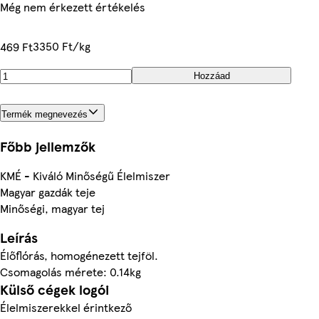
Még nem érkezett értékelés
3350 Ft/kg
469 Ft
Hozzáad
Termék megnevezés
Főbb jellemzők
KMÉ - Kiváló Minőségű Élelmiszer
Magyar gazdák teje
Minőségi, magyar tej
Leírás
Élőflórás, homogénezett tejföl.
Csomagolás mérete: 0.14kg
Külső cégek logói
Élelmiszerekkel érintkező