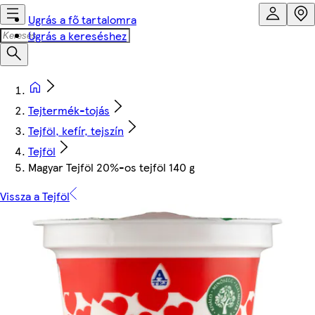
Ugrás a fő tartalomra
Ugrás a kereséshez
Tejtermék-tojás
Tejföl, kefír, tejszín
Tejföl
Magyar Tejföl 20%-os tejföl 140 g
Vissza a Tejföl