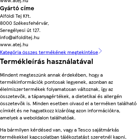
www.atej.hu
Gyártó címe
Alföldi Tej Kft.
8000 Székesfehérvár,
Seregélyesi út 127.
info@alfolditej.hu
www.atej.hu
Kategória összes termékének megtekintése
Termékleírás használatával
Mindent megteszünk annak érdekében, hogy a
termékinformációk pontosak legyenek, azonban az
élelmiszertermékek folyamatosan változnak, így az
összetevők, a tápanyagértékek, a dietetikai és allergén
összetevők is. Minden esetben olvasd el a terméken található
címkét és ne hagyatkozz kizárólag azon információkra,
amelyek a weboldalon találhatóak.
Ha bármilyen kérdésed van, vagy a Tesco sajátmárkás
termékekkel kapcsolatban tájékoztatást szeretnél kapni,