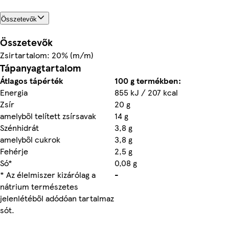
Összetevők
Összetevők
Zsirtartalom: 20% (m/m)
Tápanyagtartalom
Átlagos tápérték
100 g termékben:
Energia
855 kJ / 207 kcal
Zsír
20 g
amelyből telített zsírsavak
14 g
Szénhidrát
3,8 g
amelyből cukrok
3,8 g
Fehérje
2,5 g
Só*
0,08 g
* Az élelmiszer kizárólag a
-
nátrium természetes
jelenlétéből adódóan tartalmaz
sót.