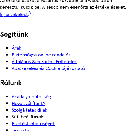
Az értékeléseket a vásárlók közvetlenül a weboldalon
keresztül küldik be. A Tesco nem ellenőrzi az értékeléseket.
Írj értékelést
Segítünk
Árak
Biztonságos online rendelés
Általános Szerződési Feltételek
Adatkezelési és Cookie tájékoztató
Rólunk
Akadálymentesség
Hova szállítunk?
Szolgáltatás díjak
Süti beállítások
Fizetési lehetőségek
Tesco.hu