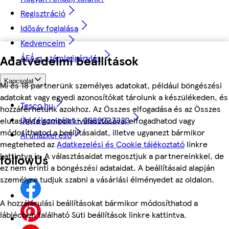
Regisztráció
Idősáv foglalása
Kedvenceim
ÁFÁ-s számla igénylés
Adatvédelmi beállítások
Kapcsolat
Mi és 18 partnerünk személyes adatokat, például böngészési
adatokat vagy egyedi azonosítókat tárolunk a készülékeden, és
Tesco.hu
hozzáférhetünk azokhoz. Az Összes elfogadása és az Összes
Ügyfélszolgálat - 0680222333
elutasítása gombok kiválasztásával elfogadhatod vagy
módosíthatod a beállításaidat, illetve ugyanezt bármikor
Áruházkereső
megteheted az
Adatkezelési és Cookie tájékoztató
linkre
kattintva is. A választásaidat megosztjuk a partnereinkkel, de
followUs
ez nem érinti a böngészési adataidat. A beállításaid alapján
személyre tudjuk szabni a vásárlási élményedet az oldalon.
A hozzájárulási beállításokat bármikor módosíthatod a
láblécben található Süti beállítások linkre kattintva.