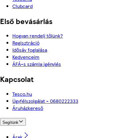
Clubcard
Első bevásárlás
Hogyan rendelj tőlünk?
Regisztráció
Idősáv foglalása
Kedvenceim
ÁFÁ-s számla igénylés
Kapcsolat
Tesco.hu
Ügyfélszolgálat - 0680222333
Áruházkereső
Segítünk
Árak