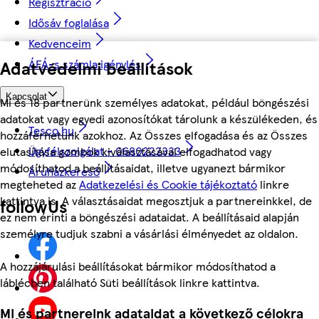
Regisztráció
Idősáv foglalása
Kedvenceim
ÁFÁ-s számla igénylés
Adatvédelmi beállítások
Kapcsolat
Mi és 18 partnerünk személyes adatokat, például böngészési
adatokat vagy egyedi azonosítókat tárolunk a készülékeden, és
Tesco.hu
hozzáférhetünk azokhoz. Az Összes elfogadása és az Összes
Ügyfélszolgálat - 0680222333
elutasítása gombok kiválasztásával elfogadhatod vagy
módosíthatod a beállításaidat, illetve ugyanezt bármikor
Áruházkereső
megteheted az
Adatkezelési és Cookie tájékoztató
linkre
kattintva is. A választásaidat megosztjuk a partnereinkkel, de
followUs
ez nem érinti a böngészési adataidat. A beállításaid alapján
személyre tudjuk szabni a vásárlási élményedet az oldalon.
A hozzájárulási beállításokat bármikor módosíthatod a
láblécben található Süti beállítások linkre kattintva.
Mi és partnereink adataidat a következő célokra