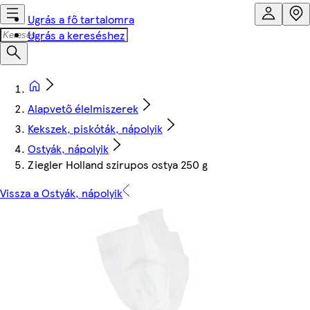
Ugrás a fő tartalomra
Ugrás a kereséshez
Alapvető élelmiszerek
Kekszek, piskóták, nápolyik
Ostyák, nápolyik
Ziegler Holland szirupos ostya 250 g
Vissza a Ostyák, nápolyik