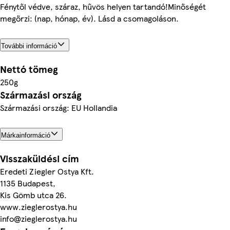
Fénytől védve, száraz, hűvös helyen tartandó!Minőségét
megőrzi: (nap, hónap, év). Lásd a csomagoláson.
További információ
Nettó tömeg
250g
Származási ország
Származási ország: EU Hollandia
Márkainformáció
Visszaküldési cím
Eredeti Ziegler Ostya Kft.
1135 Budapest,
Kis Gömb utca 26.
www.zieglerostya.hu
info@zieglerostya.hu