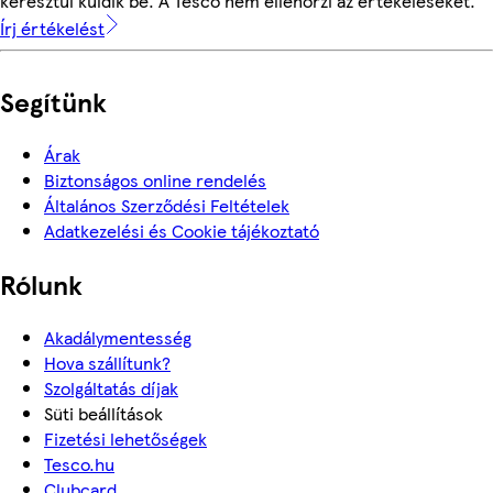
keresztül küldik be. A Tesco nem ellenőrzi az értékeléseket.
Írj értékelést
Segítünk
Árak
Biztonságos online rendelés
Általános Szerződési Feltételek
Adatkezelési és Cookie tájékoztató
Rólunk
Akadálymentesség
Hova szállítunk?
Szolgáltatás díjak
Süti beállítások
Fizetési lehetőségek
Tesco.hu
Clubcard