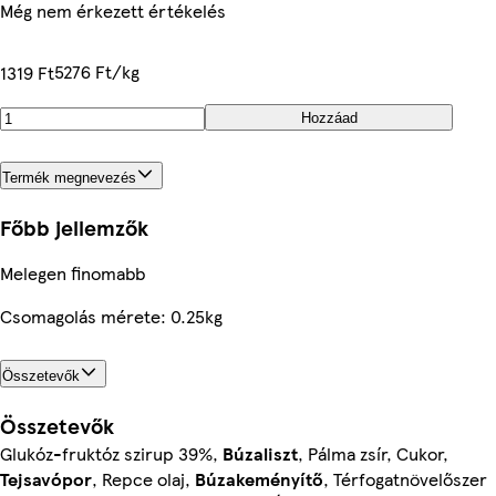
Még nem érkezett értékelés
5276 Ft/kg
1319 Ft
Hozzáad
Termék megnevezés
Főbb jellemzők
Melegen finomabb
Csomagolás mérete: 0.25kg
Összetevők
Összetevők
Glukóz-fruktóz szirup 39%,
Búzaliszt
, Pálma zsír, Cukor,
Tejsavópor
, Repce olaj,
Búzakeményítő
, Térfogatnövelőszer