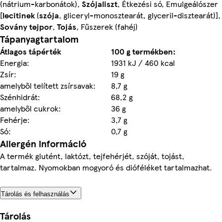
(nátrium-karbonátok),
Szójaliszt
, Étkezési só, Emulgeálószer
[
lecitinek
(
szója
, gliceryl-monosztearát, glyceril-disztearát)],
Sovány tejpor
,
Tojás
, Fűszerek (fahéj)
Tápanyagtartalom
Átlagos tápérték
100 g termékben:
Energia:
1931 kJ / 460 kcal
Zsír:
19 g
amelyből telített zsírsavak:
8,7 g
Szénhidrát:
68,2 g
amelyből cukrok:
36 g
Fehérje:
3,7 g
Só:
0,7 g
Allergén információ
A termék glutént, laktózt, tejfehérjét, szóját, tojást,
tartalmaz. Nyomokban mogyoró és dióféléket tartalmazhat.
Tárolás és felhasználás
Tárolás