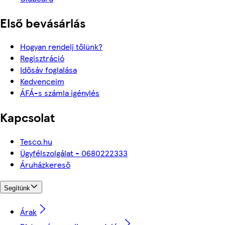
Első bevásárlás
Hogyan rendelj tőlünk?
Regisztráció
Idősáv foglalása
Kedvenceim
ÁFÁ-s számla igénylés
Kapcsolat
Tesco.hu
Ügyfélszolgálat - 0680222333
Áruházkereső
Segítünk
Árak