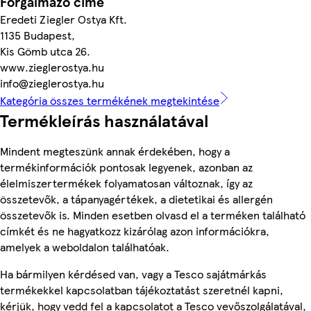
Forgalmazó címe
Eredeti Ziegler Ostya Kft.
1135 Budapest,
Kis Gömb utca 26.
www.zieglerostya.hu
info@zieglerostya.hu
Kategória összes termékének megtekintése
Termékleírás használatával
Mindent megteszünk annak érdekében, hogy a
termékinformációk pontosak legyenek, azonban az
élelmiszertermékek folyamatosan változnak, így az
összetevők, a tápanyagértékek, a dietetikai és allergén
összetevők is. Minden esetben olvasd el a terméken található
címkét és ne hagyatkozz kizárólag azon információkra,
amelyek a weboldalon találhatóak.
Ha bármilyen kérdésed van, vagy a Tesco sajátmárkás
termékekkel kapcsolatban tájékoztatást szeretnél kapni,
kérjük, hogy vedd fel a kapcsolatot a Tesco vevőszolgálatával,