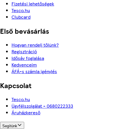
Fizetési lehetőségek
Tesco.hu
Clubcard
Első bevásárlás
Hogyan rendelj tőlünk?
Regisztráció
Idősáv foglalása
Kedvenceim
ÁFÁ-s számla igénylés
Kapcsolat
Tesco.hu
Ügyfélszolgálat - 0680222333
Áruházkereső
Segítünk