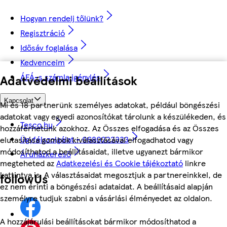
Hogyan rendelj tőlünk?
Regisztráció
Idősáv foglalása
Kedvenceim
ÁFÁ-s számla igénylés
Adatvédelmi beállítások
Kapcsolat
Mi és 18 partnerünk személyes adatokat, például böngészési
adatokat vagy egyedi azonosítókat tárolunk a készülékeden, és
Tesco.hu
hozzáférhetünk azokhoz. Az Összes elfogadása és az Összes
Ügyfélszolgálat - 0680222333
elutasítása gombok kiválasztásával elfogadhatod vagy
módosíthatod a beállításaidat, illetve ugyanezt bármikor
Áruházkereső
megteheted az
Adatkezelési és Cookie tájékoztató
linkre
kattintva is. A választásaidat megosztjuk a partnereinkkel, de
followUs
ez nem érinti a böngészési adataidat. A beállításaid alapján
személyre tudjuk szabni a vásárlási élményedet az oldalon.
A hozzájárulási beállításokat bármikor módosíthatod a