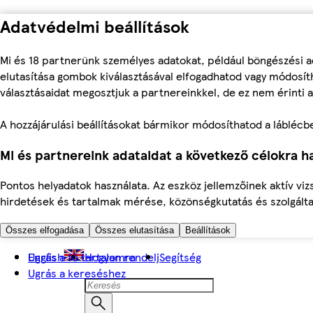
Adatvédelmi beállítások
Mi és 18 partnerünk személyes adatokat, például böngészési a
elutasítása gombok kiválasztásával elfogadhatod vagy módosíth
választásaidat megosztjuk a partnereinkkel, de ez nem érinti a
A hozzájárulási beállításokat bármikor módosíthatod a láblécben 
Mi és partnereink adataidat a következő célokra ha
Pontos helyadatok használata. Az eszköz jellemzőinek aktív viz
hirdetések és tartalmak mérése, közönségkutatás és szolgálta
Összes elfogadása
Összes elutasítása
Beállítások
Ugrás a fő tartalomra
English
Hogyan rendelj
Segítség
Ugrás a kereséshez