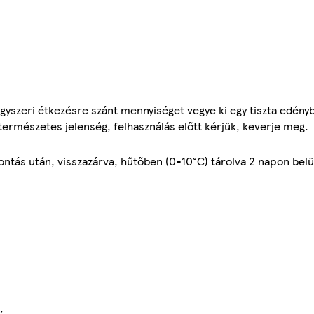
egyszeri étkezésre szánt mennyiséget vegye ki egy tiszta edén
 természetes jelenség, felhasználás előtt kérjük, keverje meg.
ntás után, visszazárva, hűtőben (0-10°C) tárolva 2 napon belü