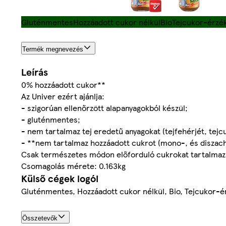
Gluténmentes
Hozzáadott cukor nélkül
Bio
Tejcukor-érzék
Termék megnevezés
Leírás
0% hozzáadott cukor**
Az Univer ezért ajánlja:
- szigorúan ellenőrzött alapanyagokból készül;
- gluténmentes;
- nem tartalmaz tej eredetű anyagokat (tejfehérjét, tejc
- **nem tartalmaz hozzáadott cukrot (mono-, és diszach
Csak természetes módon előforduló cukrokat tartalmaz
Csomagolás mérete: 0.163kg
Külső cégek logói
Gluténmentes, Hozzáadott cukor nélkül, Bio, Tejcukor-é
Összetevők