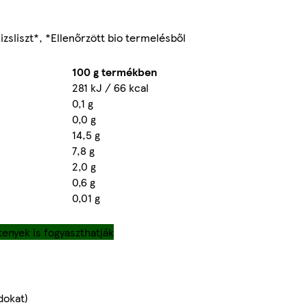
izsliszt*, *Ellenőrzött bio termelésből
100 g termékben
281 kJ / 66 kcal
0,1 g
0,0 g
14,5 g
7,8 g
2,0 g
0,6 g
0,01 g
enyek is fogyaszthatják
dokat)