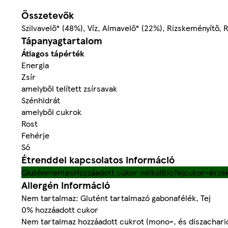
Összetevők
Szilvavelő* (48%), Víz, Almavelő* (22%), Rizskeményítő, R
Tápanyagtartalom
Átlagos tápérték
Energia
Zsír
amelyből telített zsírsavak
Szénhidrát
amelyből cukrok
Rost
Fehérje
Só
Étrenddel kapcsolatos információ
Gluténmentes
Hozzáadott cukor nélkül
Bio
Tejcukor-érzék
Allergén információ
Nem tartalmaz: Glutént tartalmazó gabonafélék, Tej
0% hozzáadott cukor
Nem tartalmaz hozzáadott cukrot (mono-, és diszachari