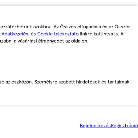
 hozzáférhetünk azokhoz. Az Összes elfogadása és az Összes
z
Adatkezelési és Cookie tájékoztató
linkre kattintva is. A
szabni a vásárlási élményedet az oldalon.
ése az eszközön. Személyre szabott hirdetések és tartalmak,
Bejelentkezés
Regisztráció