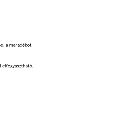
ybe, a maradékot
l elfogyasztható.