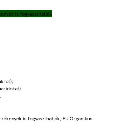
enyek is fogyaszthatják
ukrot);
aridokat).
.
rzékenyek is fogyaszthatják, EU Organikus