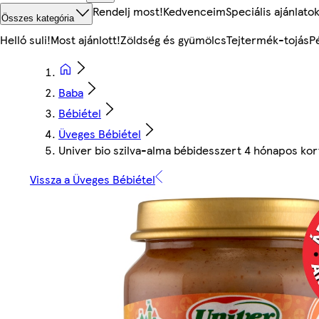
Rendelj most!
Kedvenceim
Speciális ajánlato
Összes kategória
Helló suli!
Most ajánlott!
Zöldség és gyümölcs
Tejtermék-tojás
P
Baba
Bébiétel
Üveges Bébiétel
Univer bio szilva-alma bébidesszert 4 hónapos kort
Vissza a Üveges Bébiétel