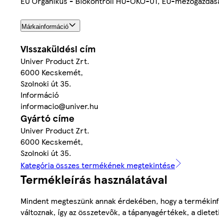
EU Organikus - Biokontroll HU-ÖKO-01, EU-mezőgazdas
Márkainformáció
Visszaküldési cím
Univer Product Zrt.
6000 Kecskemét,
Szolnoki út 35.
Információ
informacio@univer.hu
Gyártó címe
Univer Product Zrt.
6000 Kecskemét,
Szolnoki út 35.
Kategória összes termékének megtekintése
Termékleírás használatával
Mindent megteszünk annak érdekében, hogy a termékinf
változnak, így az összetevők, a tápanyagértékek, a diete