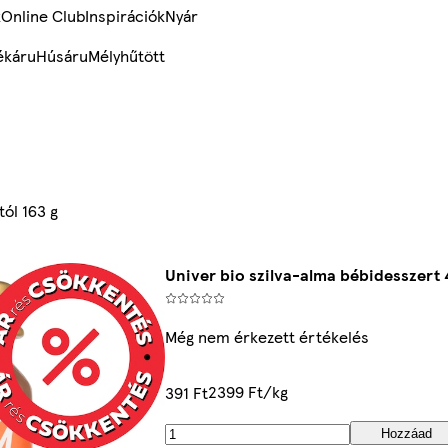
k
Online Club
Inspirációk
Nyár
ékáru
Húsáru
Mélyhűtött
ól 163 g
Univer bio szilva-alma bébidesszert 
Még nem érkezett értékelés
2399 Ft/kg
391 Ft
Hozzáad