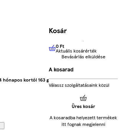
Kosár
0 Ft
Aktuális kosárérték
0 Ft
Aktuális kosárérték
Bevásárlás elküldése
A kosarad
4 hónapos kortól 163 g
Válassz szolgáltatásaink közül
Üres kosár
A kosaradba helyezett termékek
itt fognak megjelenni