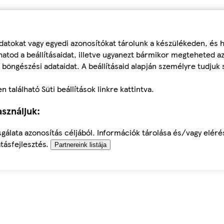
datokat vagy egyedi azonosítókat tárolunk a készülékeden, és
atod a beállításaidat, illetve ugyanezt bármikor megteheted a
 böngészési adataidat. A beállításaid alapján személyre tudjuk 
található Süti beállítások linkre kattintva.
sználjuk:
sgálata azonosítás céljából. Információk tárolása és/vagy elér
tásfejlesztés.
Partnereink listája