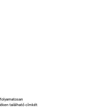
 folyamatosan
méken található címkét