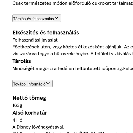
Csak természetes módon előforduló cukrokat tartalmaz
Tárolás és felhasználás
Elkészítés és felhasználás
Felhasználási javaslat
Főétkezések után, vagy köztes étkezésként ajánljuk. Az 
visszazárva tegye a hűtőszekrénybe. A felületi vízkiválás
Tárolás
Minőségét megőrzi a fedélen feltüntetett időpontig.Felbo
További információ
Nettó tömeg
163g
Alsó korhatár
4 Hó
A Disney jóváhagyásával.