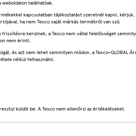
a weboldalon találhatóak.
mékekkel kapcsolatban tájékoztatást szeretnél kapni, kérjük, 
ártójával, ha nem Tesco saját márkás termékről van szó.
frissítésre kerülnek, a Tesco nem vállal felelősséget semmily
on nem érinti.
szolgál, és azt nem lehet semmilyen módon, a Tesco-GLOBAL Ár
étele nélkül felhasználni.
esztül küldik be. A Tesco nem ellenőrzi az értékeléseket.