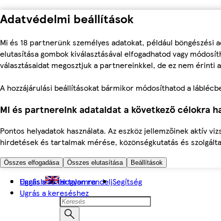
Adatvédelmi beállítások
Mi és 18 partnerünk személyes adatokat, például böngészési a
elutasítása gombok kiválasztásával elfogadhatod vagy módosíth
választásaidat megosztjuk a partnereinkkel, de ez nem érinti a
A hozzájárulási beállításokat bármikor módosíthatod a láblécben 
Mi és partnereink adataidat a következő célokra ha
Pontos helyadatok használata. Az eszköz jellemzőinek aktív viz
hirdetések és tartalmak mérése, közönségkutatás és szolgálta
Összes elfogadása
Összes elutasítása
Beállítások
Ugrás a fő tartalomra
English
Hogyan rendelj
Segítség
Ugrás a kereséshez