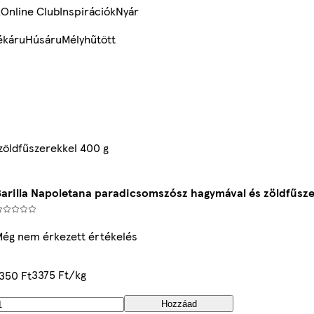
k
Online Club
Inspirációk
Nyár
ékáru
Húsáru
Mélyhűtött
zöldfűszerekkel 400 g
Barilla Napoletana paradicsomszósz hagymával és zöldfűsze
Még nem érkezett értékelés
3375 Ft/kg
350 Ft
Hozzáad