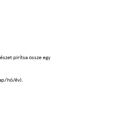
észet pirítsa össze egy
nap/hó/év).