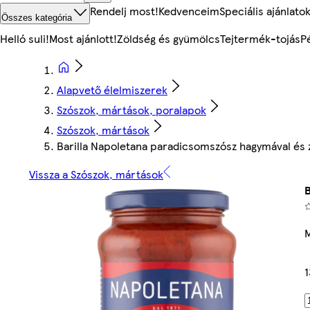
Rendelj most!
Kedvenceim
Speciális ajánlato
Összes kategória
Helló suli!
Most ajánlott!
Zöldség és gyümölcs
Tejtermék-tojás
P
Alapvető élelmiszerek
Szószok, mártások, poralapok
Szószok, mártások
Barilla Napoletana paradicsomszósz hagymával és 
Vissza a Szószok, mártások
1