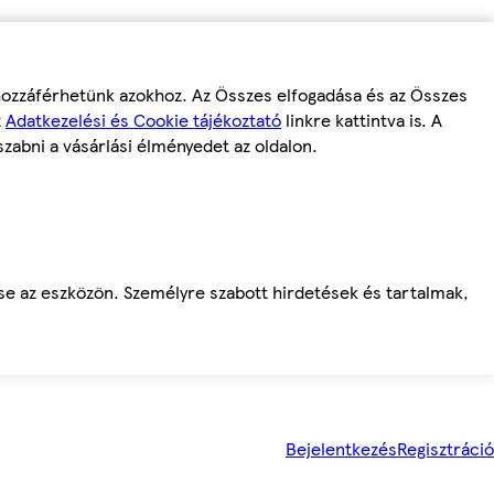
 hozzáférhetünk azokhoz. Az Összes elfogadása és az Összes
z
Adatkezelési és Cookie tájékoztató
linkre kattintva is. A
szabni a vásárlási élményedet az oldalon.
ése az eszközön. Személyre szabott hirdetések és tartalmak,
Bejelentkezés
Regisztráció