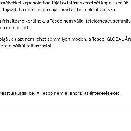
mékekkel kapcsolatban tájékoztatást szeretnél kapni, kérjük, 
ártójával, ha nem Tesco saját márkás termékről van szó.
frissítésre kerülnek, a Tesco nem vállal felelősséget semmily
on nem érinti.
szolgál, és azt nem lehet semmilyen módon, a Tesco-GLOBAL Ár
étele nélkül felhasználni.
esztül küldik be. A Tesco nem ellenőrzi az értékeléseket.