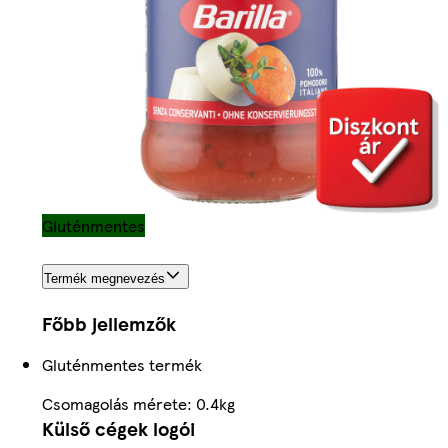
Gluténmentes
Termék megnevezés
Főbb jellemzők
Gluténmentes termék
Csomagolás mérete: 0.4kg
Külső cégek logói