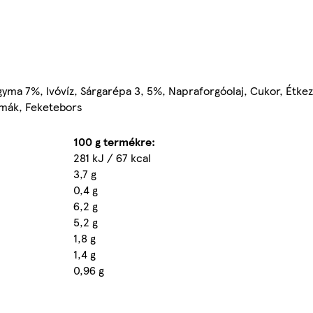
ma 7%, Ivóvíz, Sárgarépa 3, 5%, Napraforgóolaj, Cukor, Étkez
omák, Feketebors
100 g termékre:
281 kJ / 67 kcal
3,7 g
0,4 g
6,2 g
5,2 g
1,8 g
1,4 g
0,96 g