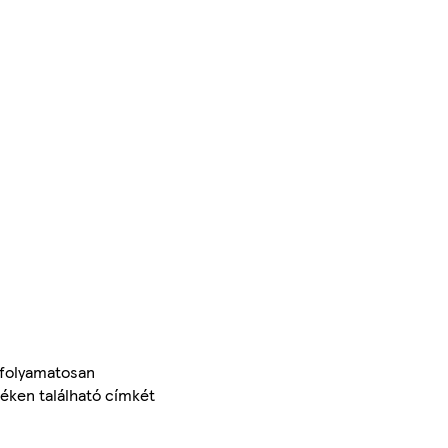
 folyamatosan
méken található címkét