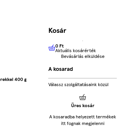
Kosár
0 Ft
Aktuális kosárérték
0 Ft
Aktuális kosárérték
Bevásárlás elküldése
A kosarad
rekkel 400 g
Válassz szolgáltatásaink közül
Üres kosár
A kosaradba helyezett termékek
itt fognak megjelenni