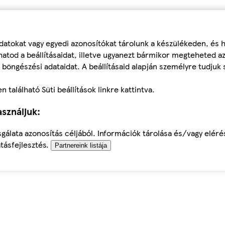
datokat vagy egyedi azonosítókat tárolunk a készülékeden, és
atod a beállításaidat, illetve ugyanezt bármikor megteheted a
 böngészési adataidat. A beállításaid alapján személyre tudjuk 
található Süti beállítások linkre kattintva.
sználjuk:
sgálata azonosítás céljából. Információk tárolása és/vagy elér
tásfejlesztés.
Partnereink listája