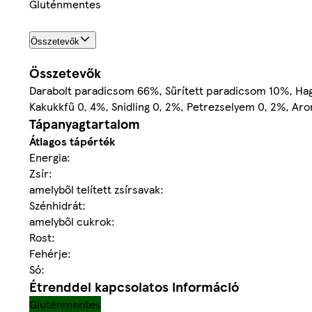
Gluténmentes
Összetevők
Összetevők
Darabolt paradicsom 66%, Sűrített paradicsom 10%, Hagy
Kakukkfű 0, 4%, Snidling 0, 2%, Petrezselyem 0, 2%, Ar
Tápanyagtartalom
Átlagos tápérték
Energia:
Zsír:
amelyből telített zsírsavak:
Szénhidrát:
amelyből cukrok:
Rost:
Fehérje:
Só:
Étrenddel kapcsolatos információ
Gluténmentes