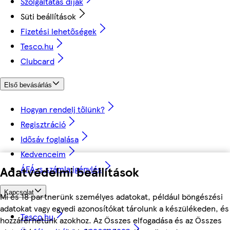
Szolgáltatás díjak
Süti beállítások
Fizetési lehetőségek
Tesco.hu
Clubcard
Első bevásárlás
Hogyan rendelj tőlünk?
Regisztráció
Idősáv foglalása
Kedvenceim
ÁFÁ-s számla igénylés
Adatvédelmi beállítások
Kapcsolat
Mi és 18 partnerünk személyes adatokat, például böngészési
adatokat vagy egyedi azonosítókat tárolunk a készülékeden, és
Tesco.hu
hozzáférhetünk azokhoz. Az Összes elfogadása és az Összes