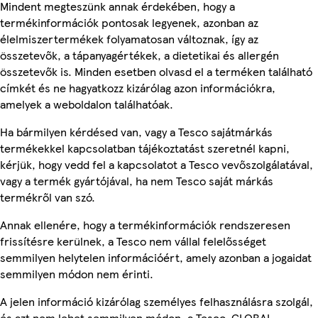
Mindent megteszünk annak érdekében, hogy a
termékinformációk pontosak legyenek, azonban az
élelmiszertermékek folyamatosan változnak, így az
összetevők, a tápanyagértékek, a dietetikai és allergén
összetevők is. Minden esetben olvasd el a terméken található
címkét és ne hagyatkozz kizárólag azon információkra,
amelyek a weboldalon találhatóak.
Ha bármilyen kérdésed van, vagy a Tesco sajátmárkás
termékekkel kapcsolatban tájékoztatást szeretnél kapni,
kérjük, hogy vedd fel a kapcsolatot a Tesco vevőszolgálatával,
vagy a termék gyártójával, ha nem Tesco saját márkás
termékről van szó.
Annak ellenére, hogy a termékinformációk rendszeresen
frissítésre kerülnek, a Tesco nem vállal felelősséget
semmilyen helytelen információért, amely azonban a jogaidat
semmilyen módon nem érinti.
A jelen információ kizárólag személyes felhasználásra szolgál,
és azt nem lehet semmilyen módon, a Tesco-GLOBAL