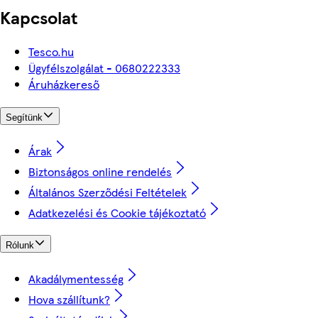
Kapcsolat
Tesco.hu
Ügyfélszolgálat - 0680222333
Áruházkereső
Segítünk
Árak
Biztonságos online rendelés
Általános Szerződési Feltételek
Adatkezelési és Cookie tájékoztató
Rólunk
Akadálymentesség
Hova szállítunk?