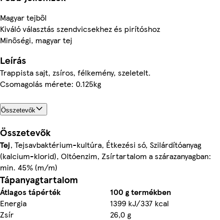
Magyar tejből
Kiváló választás szendvicsekhez és pirítóshoz
Minőségi, magyar tej
Leírás
Trappista sajt, zsíros, félkemény, szeletelt.
Csomagolás mérete: 0.125kg
Összetevők
Összetevők
Tej
, Tejsavbaktérium-kultúra, Étkezési só, Szilárdítóanyag
(kalcium-klorid), Oltóenzim, Zsírtartalom a szárazanyagban:
min. 45% (m/m)
Tápanyagtartalom
Átlagos tápérték
100 g termékben
Energia
1399 kJ/337 kcal
Zsír
26,0 g