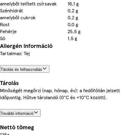
amelyből telített zsírsavak
16,1 g
Szénhidrát
0,2 g
amelyből cukrok
0,2 g
Rost
0,0 g
Fehérje
25,5 g
Só
1,5 g
Allergén információ
Tartalmaz: Tej
Tárolás és felhasználás
Tárolás
Minőségét megőrzi (nap, hónap, év): a fedőfólián jelzett
időpontig. Hűtve tárolandó (0°C és +10°C között).
További információ
Nettó tömeg
125g