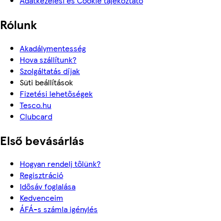
Adatkezelési és Cookie tájékoztató
Rólunk
Akadálymentesség
Hova szállítunk?
Szolgáltatás díjak
Süti beállítások
Fizetési lehetőségek
Tesco.hu
Clubcard
Első bevásárlás
Hogyan rendelj tőlünk?
Regisztráció
Idősáv foglalása
Kedvenceim
ÁFÁ-s számla igénylés