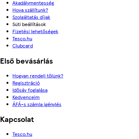
Akadálymentesség
Hova szállítunk?
Szolgáltatás díjak
Süti beállítások
Fizetési lehetőségek
Tesco.hu
Clubcard
Első bevásárlás
Hogyan rendelj tőlünk?
Regisztráció
Idősáv foglalása
Kedvenceim
ÁFÁ-s számla igénylés
Kapcsolat
Tesco.hu