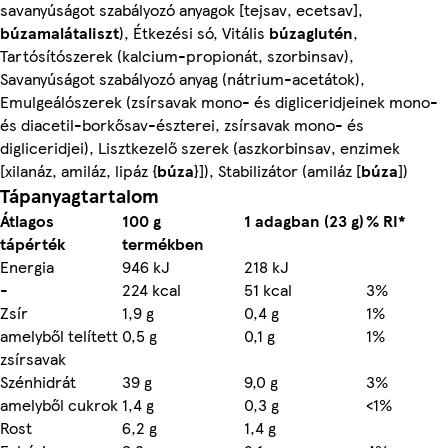
savanyúságot szabályozó anyagok [tejsav, ecetsav],
búzamalátaliszt
), Étkezési só, Vitális
búzaglutén
,
Tartósítószerek (kalcium-propionát, szorbinsav),
Savanyúságot szabályozó anyag (nátrium-acetátok),
Emulgeálószerek (zsírsavak mono- és digliceridjeinek mono-
és diacetil-borkősav-észterei, zsírsavak mono- és
digliceridjei), Lisztkezelő szerek (aszkorbinsav, enzimek
[xilanáz, amiláz, lipáz {
búza
}]), Stabilizátor (amiláz [
búza
])
Tápanyagtartalom
Átlagos
100 g
1 adagban (23 g)
% RI*
tápérték
termékben
Energia
946 kJ
218 kJ
-
224 kcal
51 kcal
3%
Zsír
1,9 g
0,4 g
1%
amelyből telített
0,5 g
0,1 g
1%
zsírsavak
Szénhidrát
39 g
9,0 g
3%
amelyből cukrok
1,4 g
0,3 g
<1%
Rost
6,2 g
1,4 g