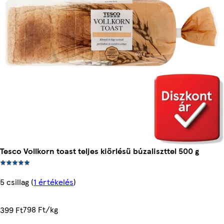
Tesco Vollkorn toast teljes kiőrlésű búzaliszttel 500 g
5 csillag
(
1 értékelés
)
798 Ft/kg
399 Ft