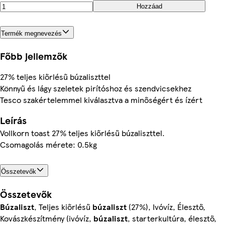
Hozzáad
Termék megnevezés
Főbb jellemzők
27% teljes kiőrlésű búzaliszttel
Könnyű és lágy szeletek pirítóshoz és szendvicsekhez
Tesco szakértelemmel kiválasztva a minőségért és ízért
Leírás
Vollkorn toast 27% teljes kiőrlésű búzaliszttel.
Csomagolás mérete: 0.5kg
Összetevők
Összetevők
Búzaliszt
, Teljes kiőrlésű
búzaliszt
(27%), Ivóvíz, Élesztő,
Kovászkészítmény (ivóvíz,
búzaliszt
, starterkultúra, élesztő,