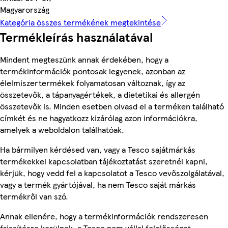
Magyarország
Kategória összes termékének megtekintése
Termékleírás használatával
Mindent megteszünk annak érdekében, hogy a
termékinformációk pontosak legyenek, azonban az
élelmiszertermékek folyamatosan változnak, így az
összetevők, a tápanyagértékek, a dietetikai és allergén
összetevők is. Minden esetben olvasd el a terméken található
címkét és ne hagyatkozz kizárólag azon információkra,
amelyek a weboldalon találhatóak.
Ha bármilyen kérdésed van, vagy a Tesco sajátmárkás
termékekkel kapcsolatban tájékoztatást szeretnél kapni,
kérjük, hogy vedd fel a kapcsolatot a Tesco vevőszolgálatával,
vagy a termék gyártójával, ha nem Tesco saját márkás
termékről van szó.
Annak ellenére, hogy a termékinformációk rendszeresen
frissítésre kerülnek, a Tesco nem vállal felelősséget