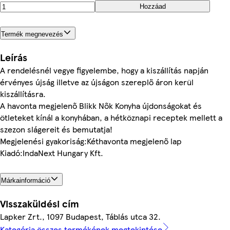
Hozzáad
Termék megnevezés
Leírás
A rendelésnél vegye figyelembe, hogy a kiszállítás napján
érvényes újság illetve az újságon szereplő áron kerül
kiszállításra.
A havonta megjelenő Blikk Nők Konyha újdonságokat és
ötleteket kínál a konyhában, a hétköznapi receptek mellett a
szezon slágereit és bemutatja!
Megjelenési gyakoriság:Kéthavonta megjelenő lap
Kiadó:IndaNext Hungary Kft.
Márkainformáció
Visszaküldési cím
Lapker Zrt., 1097 Budapest, Táblás utca 32.
Kategória összes termékének megtekintése