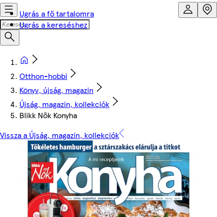
Ugrás a fő tartalomra
Ugrás a kereséshez
Otthon-hobbi
Könyv, újság, magazin
Újság, magazin, kollekciók
Blikk Nők Konyha
Vissza a Újság, magazin, kollekciók