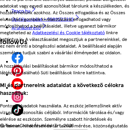
adatokat vagy egyedi azonosítókat tárolunk a készülékeden, és
Tesco.hu
hozzáférhetünk azokhoz. Az Összes elfogadása és az Összes
Ügyfélszolgálat - 0680222333
elutasítása gombok kiválasztásával elfogadhatod vagy
módosíthatod a beállításaidat, illetve ugyanezt bármikor
Áruházkereső
megteheted az
Adatkezelési és Cookie tájékoztató
linkre
kattintva is. A választásaidat megosztjuk a partnereinkkel, de
followUs
ez nem érinti a böngészési adataidat. A beállításaid alapján
személyre tudjuk szabni a vásárlási élményedet az oldalon.
A hozzájárulási beállításokat bármikor módosíthatod a
láblécben található Süti beállítások linkre kattintva.
Mi és partnereink adataidat a következő célokra
használjuk:
Pontos helyadatok használata. Az eszköz jellemzőinek aktív
vizsgálata azonosítás céljából. Információk tárolása és/vagy
elérése az eszközön. Személyre szabott hirdetések és
©
Tesco-Global Áruházak Zrt. 2026
tartalmak, hirdetések és tartalmak mérése, közönségkutatás