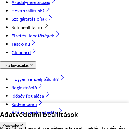
Akadálymentesség
Hova szállítunk?
Szolgáltatás díjak
Süti beállítások
Fizetési lehetőségek
Tesco.hu
Clubcard
Első bevásárlás
Hogyan rendelj tőlünk?
Regisztráció
Idősáv foglalása
Kedvenceim
Adatvédelmi beállítások
ÁFÁ-s számla igénylés
Kapcsolat
Mi és 18 partnerünk személyes adatokat, például böngészési