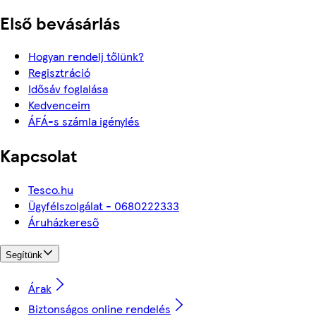
Első bevásárlás
Hogyan rendelj tőlünk?
Regisztráció
Idősáv foglalása
Kedvenceim
ÁFÁ-s számla igénylés
Kapcsolat
Tesco.hu
Ügyfélszolgálat - 0680222333
Áruházkereső
Segítünk
Árak
Biztonságos online rendelés