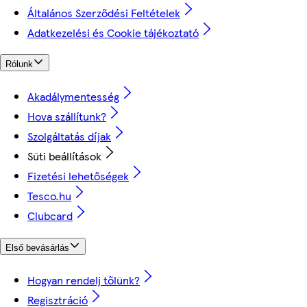
Általános Szerződési Feltételek
Adatkezelési és Cookie tájékoztató
Rólunk
Akadálymentesség
Hova szállítunk?
Szolgáltatás díjak
Süti beállítások
Fizetési lehetőségek
Tesco.hu
Clubcard
Első bevásárlás
Hogyan rendelj tőlünk?
Regisztráció