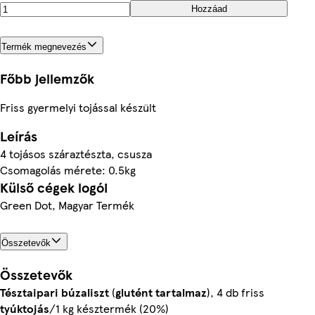
Hozzáad
Termék megnevezés
Főbb jellemzők
Friss gyermelyi tojással készült
Leírás
4 tojásos száraztészta, csusza
Csomagolás mérete: 0.5kg
Külső cégek logói
Green Dot, Magyar Termék
Összetevők
Összetevők
Tésztaipari búzaliszt
(
glutént
tartalmaz
), 4 db friss
tyúktojás
/1 kg késztermék (20%)