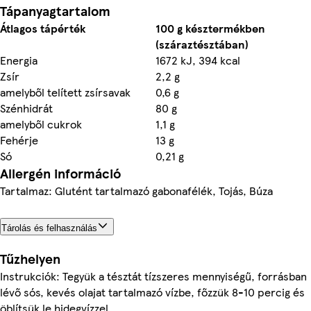
Tápanyagtartalom
Átlagos tápérték
100 g késztermékben
(száraztésztában)
Energia
1672 kJ, 394 kcal
Zsír
2,2 g
amelyből telített zsírsavak
0,6 g
Szénhidrát
80 g
amelyből cukrok
1,1 g
Fehérje
13 g
Só
0,21 g
Allergén információ
Tartalmaz: Glutént tartalmazó gabonafélék, Tojás, Búza
Tárolás és felhasználás
Tűzhelyen
Instrukciók: Tegyük a tésztát tízszeres mennyiségű, forrásban
lévő sós, kevés olajat tartalmazó vízbe, főzzük 8-10 percig és
öblítsük le hidegvízzel.