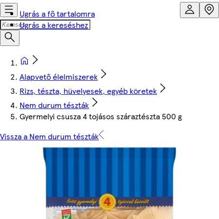
Ugrás a fő tartalomra
Ugrás a kereséshez
Alapvető élelmiszerek
Rizs, tészta, hüvelyesek, egyéb köretek
Nem durum tészták
Gyermelyi csusza 4 tojásos száraztészta 500 g
Vissza a Nem durum tészták