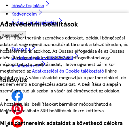
Idősáv foglalása
Kedvenceim
ÁFÁ-s számla igénylés
Adatvédelmi beállítások
Kapcsolat
Mi és 18 partnerünk személyes adatokat, például böngészési
adatokat vagy egyedi azonosítókat tárolunk a készülékeden, és
Tesco.hu
hozzáférhetünk azokhoz. Az Összes elfogadása és az Összes
Ügyfélszolgálat - 0680222333
elutasítása gombok kiválasztásával elfogadhatod vagy
módosíthatod a beállításaidat, illetve ugyanezt bármikor
Áruházkereső
megteheted az
Adatkezelési és Cookie tájékoztató
linkre
kattintva is. A választásaidat megosztjuk a partnereinkkel, de
followUs
ez nem érinti a böngészési adataidat. A beállításaid alapján
személyre tudjuk szabni a vásárlási élményedet az oldalon.
A hozzájárulási beállításokat bármikor módosíthatod a
láblécben található Süti beállítások linkre kattintva.
Mi és partnereink adataidat a következő célokra