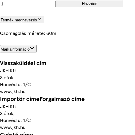
Hozzáad
Termék megnevezés
Csomagolás mérete: 60m
Márkainformáció
Visszaküldési cím
JKH Kft.
Siófok,
Honvéd u. 1/C
www.jkh.hu
Importőr címeForgalmazó címe
JKH Kft.
Siófok,
Honvéd u. 1/C
www.jkh.hu
Gyártó címe