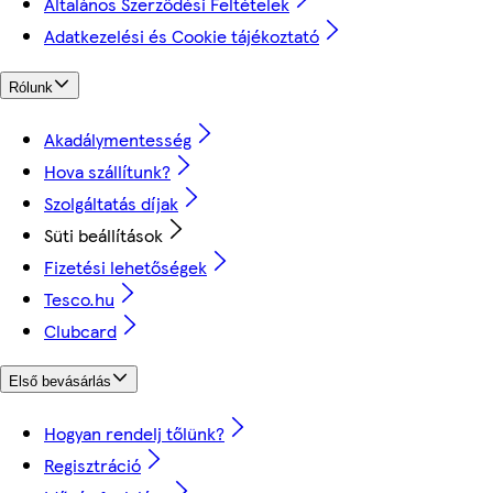
Általános Szerződési Feltételek
Adatkezelési és Cookie tájékoztató
Rólunk
Akadálymentesség
Hova szállítunk?
Szolgáltatás díjak
Süti beállítások
Fizetési lehetőségek
Tesco.hu
Clubcard
Első bevásárlás
Hogyan rendelj tőlünk?
Regisztráció