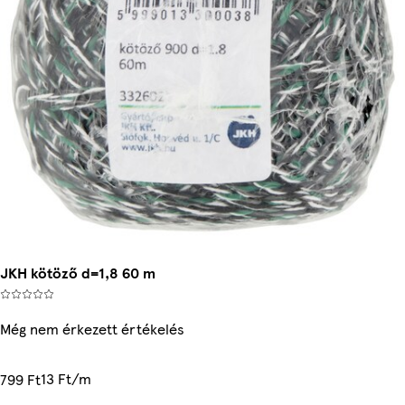
JKH kötöző d=1,8 60 m
Még nem érkezett értékelés
13 Ft/m
799 Ft