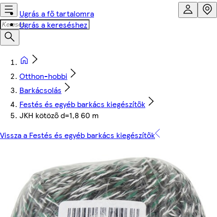
Ugrás a fő tartalomra
Ugrás a kereséshez
Otthon-hobbi
Barkácsolás
Festés és egyéb barkács kiegészítők
JKH kötöző d=1,8 60 m
Vissza a Festés és egyéb barkács kiegészítők