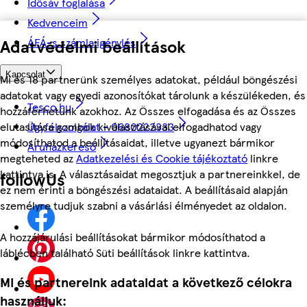
Idősáv foglalása
Kedvenceim
Adatvédelmi beállítások
ÁFÁ-s számla igénylés
Kapcsolat
Mi és 18 partnerünk személyes adatokat, például böngészési
adatokat vagy egyedi azonosítókat tárolunk a készülékeden, és
Tesco.hu
hozzáférhetünk azokhoz. Az Összes elfogadása és az Összes
Ügyfélszolgálat - 0680222333
elutasítása gombok kiválasztásával elfogadhatod vagy
módosíthatod a beállításaidat, illetve ugyanezt bármikor
Áruházkereső
megteheted az
Adatkezelési és Cookie tájékoztató
linkre
kattintva is. A választásaidat megosztjuk a partnereinkkel, de
followUs
ez nem érinti a böngészési adataidat. A beállításaid alapján
személyre tudjuk szabni a vásárlási élményedet az oldalon.
A hozzájárulási beállításokat bármikor módosíthatod a
láblécben található Süti beállítások linkre kattintva.
Mi és partnereink adataidat a következő célokra
használjuk: