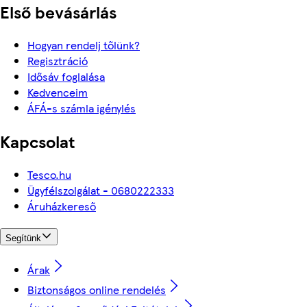
Első bevásárlás
Hogyan rendelj tőlünk?
Regisztráció
Idősáv foglalása
Kedvenceim
ÁFÁ-s számla igénylés
Kapcsolat
Tesco.hu
Ügyfélszolgálat - 0680222333
Áruházkereső
Segítünk
Árak
Biztonságos online rendelés