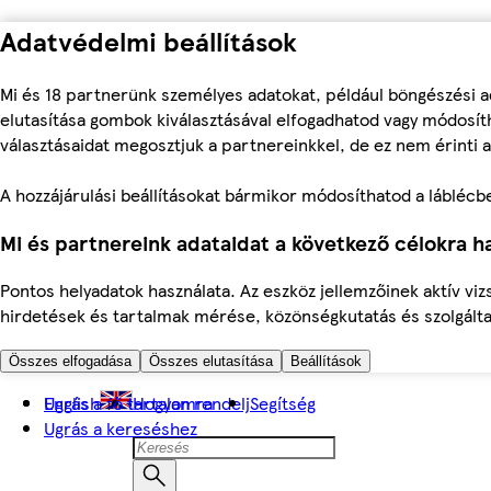
Adatvédelmi beállítások
Mi és 18 partnerünk személyes adatokat, például böngészési a
elutasítása gombok kiválasztásával elfogadhatod vagy módosíth
választásaidat megosztjuk a partnereinkkel, de ez nem érinti a
A hozzájárulási beállításokat bármikor módosíthatod a láblécben 
Mi és partnereink adataidat a következő célokra ha
Pontos helyadatok használata. Az eszköz jellemzőinek aktív viz
hirdetések és tartalmak mérése, közönségkutatás és szolgálta
Összes elfogadása
Összes elutasítása
Beállítások
Ugrás a fő tartalomra
English
Hogyan rendelj
Segítség
Ugrás a kereséshez