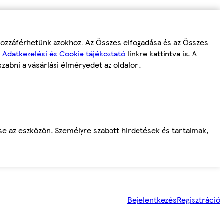
 hozzáférhetünk azokhoz. Az Összes elfogadása és az Összes
z
Adatkezelési és Cookie tájékoztató
linkre kattintva is. A
szabni a vásárlási élményedet az oldalon.
ése az eszközön. Személyre szabott hirdetések és tartalmak,
Bejelentkezés
Regisztráció