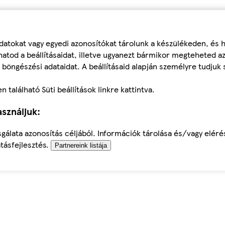
datokat vagy egyedi azonosítókat tárolunk a készülékeden, és
atod a beállításaidat, illetve ugyanezt bármikor megteheted a
 böngészési adataidat. A beállításaid alapján személyre tudjuk 
található Süti beállítások linkre kattintva.
sználjuk:
sgálata azonosítás céljából. Információk tárolása és/vagy elér
tásfejlesztés.
Partnereink listája