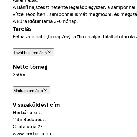
A Bánfi hajszeszt hetente legalább egyszer, a samponna
vízzel leöblíteni, samponnal ismét megmosni, és megszár
A kúra időtartama 3-6 hónap.
Tárolás
Felhasználható (hónap/év): a flakon alján találhatóTárolá
További információ
Nettó tömeg
250ml
Márkainformáció
Visszaküldési cím
Herbária Zrt.
1135 Budapest,
Csata utca 27.
www.herbaria.hu