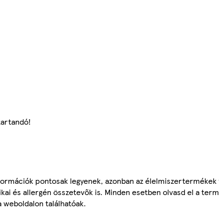
tartandó!
ormációk pontosak legyenek, azonban az élelmiszertermékek
tikai és allergén összetevők is. Minden esetben olvasd el a ter
a weboldalon találhatóak.