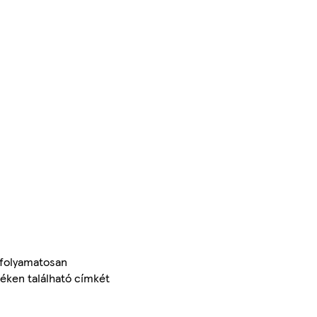
 folyamatosan
méken található címkét