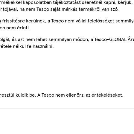
mékekkel kapcsolatban tájékoztatást szeretnél kapni, kérjük, 
ártójával, ha nem Tesco saját márkás termékről van szó.
frissítésre kerülnek, a Tesco nem vállal felelősséget semmily
on nem érinti.
szolgál, és azt nem lehet semmilyen módon, a Tesco-GLOBAL Ár
étele nélkül felhasználni.
esztül küldik be. A Tesco nem ellenőrzi az értékeléseket.