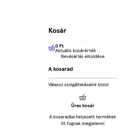
Kosár
0 Ft
Aktuális kosárérték
0 Ft
Aktuális kosárérték
Bevásárlás elküldése
A kosarad
Válassz szolgáltatásaink közül
Üres kosár
A kosaradba helyezett termékek
itt fognak megjelenni