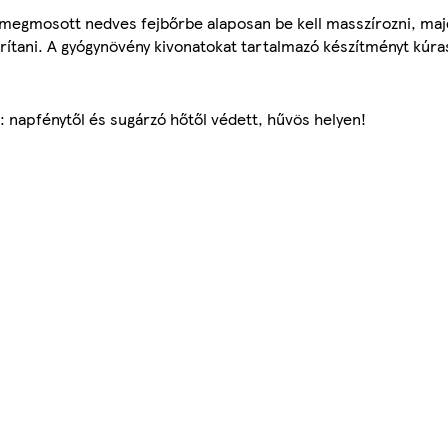
l megmosott nedves fejbőrbe alaposan be kell masszírozni, m
ítani. A gyógynövény kivonatokat tartalmazó készítményt kúras
s: napfénytől és sugárzó hőtől védett, hűvös helyen!