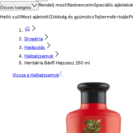
Rendelj most!
Kedvenceim
Speciális ajánlato
Összes kategória
Helló suli!
Most ajánlott!
Zöldség és gyümölcs
Tejtermék-tojás
P
Drogéria
Hajápolás
Hajbalzsamok
Herbária Bánfi Hajszesz 250 ml
Vissza a Hajbalzsamok