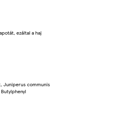
apotát, ezáltal a haj
act, Juniperus communis
, Butylphenyl