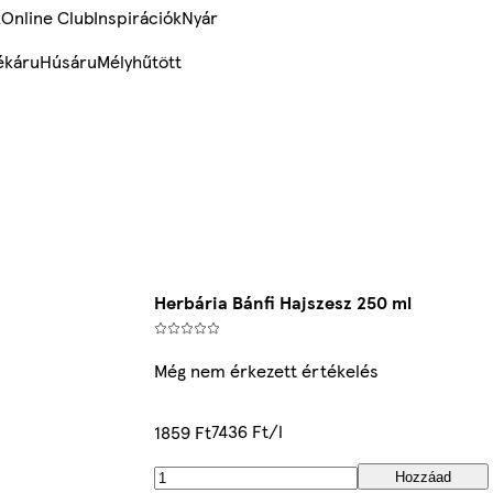
k
Online Club
Inspirációk
Nyár
ékáru
Húsáru
Mélyhűtött
Herbária Bánfi Hajszesz 250 ml
Még nem érkezett értékelés
7436 Ft/l
1859 Ft
Hozzáad