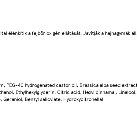
al élénkítik a fejbőr oxigén ellátását. Javítják a hajhagymák áll
um, PEG-40 hydrogenated castor oil, Brassica alba seed extr
anol, Ethylhexylglycerin, Citric acid, Hexyl cinnamal, Linalool
 Geraniol, Benzyl salicylate, Hydroxycitronellal