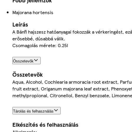
Főbb jellemzők
Majorana hortensis
Leírás
A Bánfi hajszesz hatóanyagai fokozzák a vérkeringést, ezált
erősebbé, dúsabbá válik.
Csomagolás mérete: 0.25l
Összetevők
Összetevők
Aqua, Alcohol, Cochlearia armoracia root extract, Parf
fruit extract, Origanum majorana leaf extract, Phenoxyeth
methylpropional, Citronellol, Benzyl benzoate, Limonene,
Tárolás és felhasználás
Elkészítés és felhasználás
Alkalmazás: