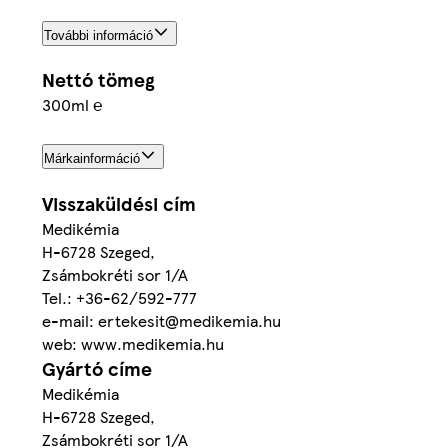
További információ
Nettó tömeg
300ml ℮
Márkainformáció
Visszaküldési cím
Medikémia
H-6728 Szeged,
Zsámbokréti sor 1/A
Tel.: +36-62/592-777
e-mail: ertekesit@medikemia.hu
web: www.medikemia.hu
Gyártó címe
Medikémia
H-6728 Szeged,
Zsámbokréti sor 1/A