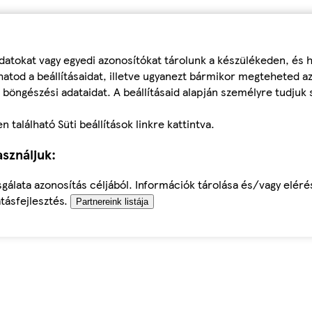
datokat vagy egyedi azonosítókat tárolunk a készülékeden, és
atod a beállításaidat, illetve ugyanezt bármikor megteheted a
 böngészési adataidat. A beállításaid alapján személyre tudjuk 
található Süti beállítások linkre kattintva.
sználjuk:
sgálata azonosítás céljából. Információk tárolása és/vagy elér
tásfejlesztés.
Partnereink listája