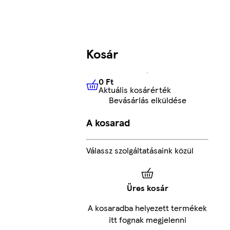
Kosár
0 Ft
Aktuális kosárérték
0 Ft
Aktuális kosárérték
Bevásárlás elküldése
A kosarad
Válassz szolgáltatásaink közül
Üres kosár
A kosaradba helyezett termékek
itt fognak megjelenni