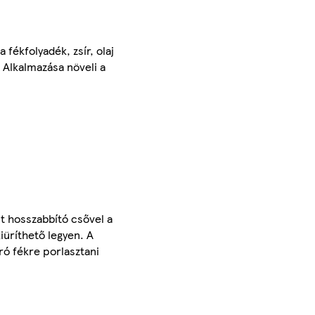
fékfolyadék, zsír, olaj
 Alkalmazása növeli a
lt hosszabbító csővel a
iüríthető legyen. A
ró fékre porlasztani