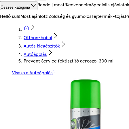
Rendelj most!
Kedvenceim
Speciális ajánlato
Összes kategória
Helló suli!
Most ajánlott!
Zöldség és gyümölcs
Tejtermék-tojás
P
Otthon-hobbi
Autós kiegészítők
Autóápolás
Prevent Service féktisztító aeroszol 300 ml
Vissza a Autóápolás