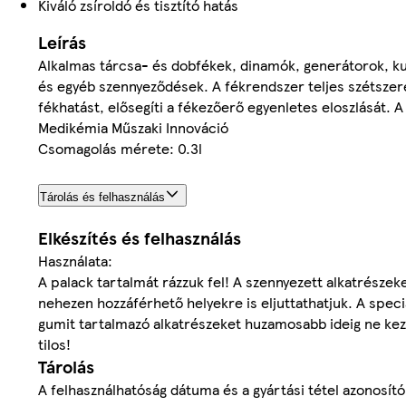
Kiváló zsíroldó és tisztító hatás
Leírás
Alkalmas tárcsa- és dobfékek, dinamók, generátorok, kupl
és egyéb szennyeződések. A fékrendszer teljes szétszerel
fékhatást, elősegíti a fékezőerő egyenletes eloszlását. A
Medikémia Műszaki Innováció
Csomagolás mérete: 0.3l
Tárolás és felhasználás
Elkészítés és felhasználás
Használata:
A palack tartalmát rázzuk fel! A szennyezett alkatrészek
nehezen hozzáférhető helyekre is eljuttathatjuk. A speci
gumit tartalmazó alkatrészeket huzamosabb ideig ne keze
tilos!
Tárolás
A felhasználhatóság dátuma és a gyártási tétel azonosító 