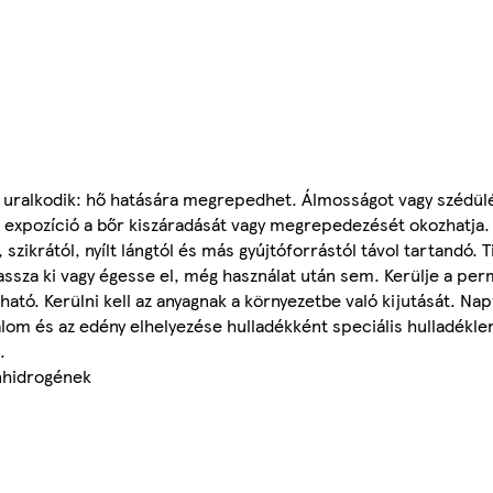
 uralkodik: hő hatására megrepedhet. Álmosságot vagy szédül
dő expozíció a bőr kiszáradását vagy megrepedezését okozhatja.
szikrától, nyílt lángtól és más gyújtóforrástól távol tartandó. T
assza ki vagy égesse el, még használat után sem. Kerülje a per
lható. Kerülni kell az anyagnak a környezetbe való kijutását. N
om és az edény elhelyezése hulladékként speciális hulladékler
.
énhidrogének