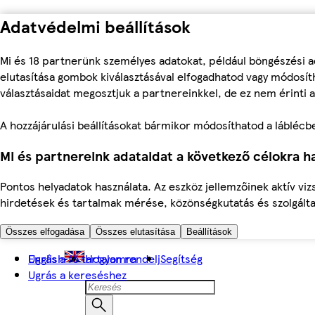
Adatvédelmi beállítások
Mi és 18 partnerünk személyes adatokat, például böngészési a
elutasítása gombok kiválasztásával elfogadhatod vagy módosíth
választásaidat megosztjuk a partnereinkkel, de ez nem érinti a
A hozzájárulási beállításokat bármikor módosíthatod a láblécben 
Mi és partnereink adataidat a következő célokra ha
Pontos helyadatok használata. Az eszköz jellemzőinek aktív viz
hirdetések és tartalmak mérése, közönségkutatás és szolgálta
Összes elfogadása
Összes elutasítása
Beállítások
Ugrás a fő tartalomra
English
Hogyan rendelj
Segítség
Ugrás a kereséshez