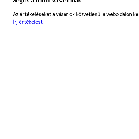
Segíts a többi vásárlónak
Az értékeléseket a vásárlók közvetlenül a weboldalon ker
Írj értékelést