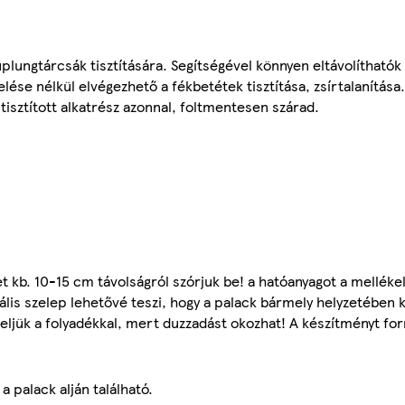
ungtárcsák tisztítására. Segítségével könnyen eltávolíthatók a 
ése nélkül elvégezhető a fékbetétek tisztítása, zsírtalanítása.
 tisztított alkatrész azonnal, foltmentesen szárad.
et kb. 10-15 cm távolságról szórjuk be! a hatóanyagot a melléke
ális szelep lehetővé teszi, hogy a palack bármely helyzetében k
ljük a folyadékkal, mert duzzadást okozhat! A készítményt for
a palack alján található.