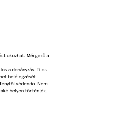
ést okozhat. Mérgező a
ilos a dohányzás. Tilos
met belélegzését.
apfénytől védendő. Nem
akó helyen történjék.