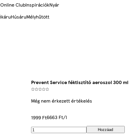
k
Online Club
Inspirációk
Nyár
ékáru
Húsáru
Mélyhűtött
Prevent Service féktisztító aeroszol 300 ml
Még nem érkezett értékelés
6663 Ft/l
1999 Ft
Hozzáad