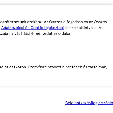
 hozzáférhetünk azokhoz. Az Összes elfogadása és az Összes
z
Adatkezelési és Cookie tájékoztató
linkre kattintva is. A
szabni a vásárlási élményedet az oldalon.
ése az eszközön. Személyre szabott hirdetések és tartalmak,
Bejelentkezés
Regisztráció