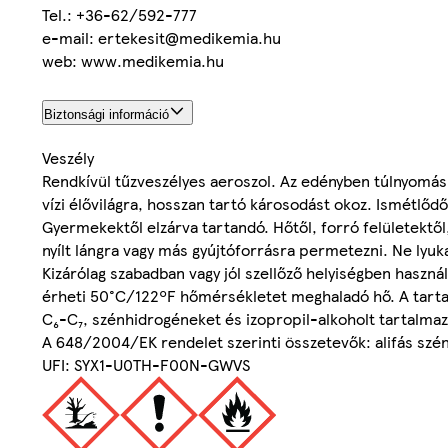
Tel.: +36-62/592-777
e-mail: ertekesit@medikemia.hu
web: www.medikemia.hu
Biztonsági információ
Veszély
Rendkívül tűzveszélyes aeroszol. Az edényben túlnyomás
vízi élővilágra, hosszan tartó károsodást okoz. Ismétlő
Gyermekektől elzárva tartandó. Hőtől, forró felületektől, 
nyílt lángra vagy más gyújtóforrásra permetezni. Ne lyuk
Kizárólag szabadban vagy jól szellőző helyiségben haszná
érheti 50°C/122ºF hőmérsékletet meghaladó hő. A tartal
C₆-C₇, szénhidrogéneket és izopropil-alkoholt tartalmaz
A 648/2004/EK rendelet szerinti összetevők: alifás sz
UFI: SYX1-U0TH-F00N-GWVS