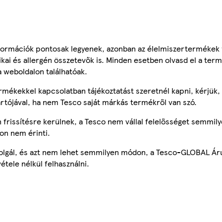
ormációk pontosak legyenek, azonban az élelmiszertermékek
tikai és allergén összetevők is. Minden esetben olvasd el a ter
a weboldalon találhatóak.
mékekkel kapcsolatban tájékoztatást szeretnél kapni, kérjük, 
ártójával, ha nem Tesco saját márkás termékről van szó.
frissítésre kerülnek, a Tesco nem vállal felelősséget semmily
on nem érinti.
szolgál, és azt nem lehet semmilyen módon, a Tesco-GLOBAL Ár
étele nélkül felhasználni.