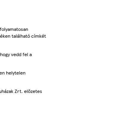
 folyamatosan
méken található címkét
hogy vedd fel a
en helytelen
uházak Zrt. előzetes