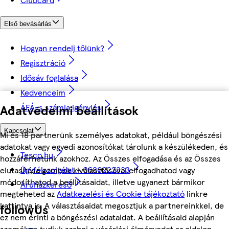
Első bevásárlás
Hogyan rendelj tőlünk?
Regisztráció
Idősáv foglalása
Kedvenceim
ÁFÁ-s számla igénylés
Adatvédelmi beállítások
Kapcsolat
Mi és 18 partnerünk személyes adatokat, például böngészési
adatokat vagy egyedi azonosítókat tárolunk a készülékeden, és
Tesco.hu
hozzáférhetünk azokhoz. Az Összes elfogadása és az Összes
Ügyfélszolgálat - 0680222333
elutasítása gombok kiválasztásával elfogadhatod vagy
módosíthatod a beállításaidat, illetve ugyanezt bármikor
Áruházkereső
megteheted az
Adatkezelési és Cookie tájékoztató
linkre
kattintva is. A választásaidat megosztjuk a partnereinkkel, de
followUs
ez nem érinti a böngészési adataidat. A beállításaid alapján
személyre tudjuk szabni a vásárlási élményedet az oldalon.