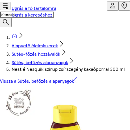
Ugrás a fő tartalomra
Ugrás a kereséshez
Alapvető élelmiszerek
Sütés-főzés hozzávalók
Sütés, befőzés alapanyagok
Nestlé Nesquik szirup zsírszegény kakaóporral 300 ml
Vissza a Sütés, befőzés alapanyagok