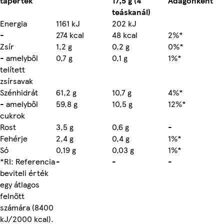
tápérték
17,5 g (4
Adagonként
teáskanál)
Energia
1161 kJ
202 kJ
-
274 kcal
48 kcal
2%*
Zsír
1,2 g
0,2 g
0%*
- amelyből
0,7 g
0,1 g
1%*
telített
zsírsavak
Szénhidrát
61,2 g
10,7 g
4%*
- amelyből
59,8 g
10,5 g
12%*
cukrok
Rost
3,5 g
0,6 g
-
Fehérje
2,4 g
0,4 g
1%*
Só
0,19 g
0,03 g
1%*
*RI: Referencia
-
-
-
beviteli érték
egy átlagos
felnőtt
számára (8400
kJ/2000 kcal).