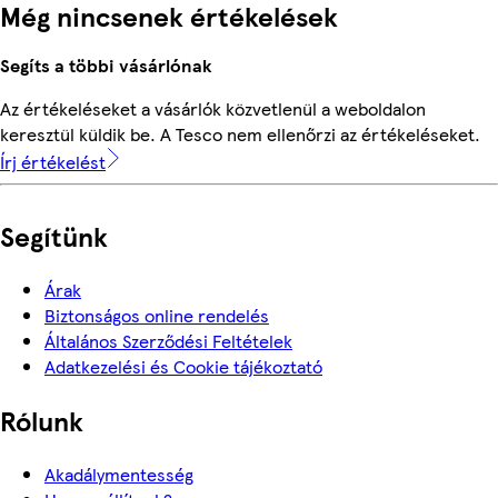
Még nincsenek értékelések
Segíts a többi vásárlónak
Az értékeléseket a vásárlók közvetlenül a weboldalon
keresztül küldik be. A Tesco nem ellenőrzi az értékeléseket.
Írj értékelést
Segítünk
Árak
Biztonságos online rendelés
Általános Szerződési Feltételek
Adatkezelési és Cookie tájékoztató
Rólunk
Akadálymentesség