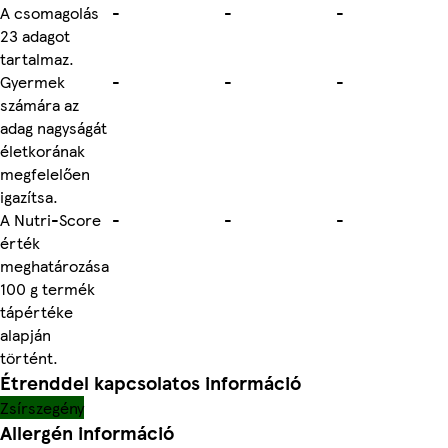
A csomagolás
-
-
-
23 adagot
tartalmaz.
Gyermek
-
-
-
számára az
adag nagyságát
életkorának
megfelelően
igazítsa.
A Nutri-Score
-
-
-
érték
meghatározása
100 g termék
tápértéke
alapján
történt.
Étrenddel kapcsolatos információ
Zsírszegény
Allergén információ