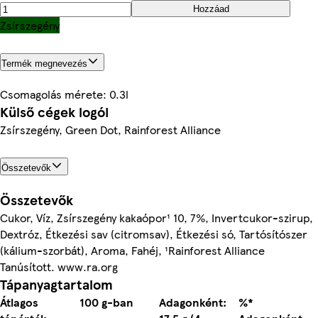
Hozzáad
Zsírszegény
Termék megnevezés
Csomagolás mérete: 0.3l
Külső cégek logói
Zsírszegény, Green Dot, Rainforest Alliance
Összetevők
Összetevők
Cukor, Víz, Zsírszegény kakaópor¹ 10, 7%, Invertcukor-szirup,
Dextróz, Étkezési sav (citromsav), Étkezési só, Tartósítószer
(kálium-szorbát), Aroma, Fahéj, ¹Rainforest Alliance
Tanúsított. www.ra.org
Tápanyagtartalom
Átlagos
100 g-ban
Adagonként:
%*