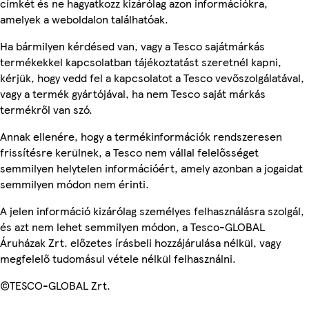
címkét és ne hagyatkozz kizárólag azon információkra,
amelyek a weboldalon találhatóak.
Ha bármilyen kérdésed van, vagy a Tesco sajátmárkás
termékekkel kapcsolatban tájékoztatást szeretnél kapni,
kérjük, hogy vedd fel a kapcsolatot a Tesco vevőszolgálatával,
vagy a termék gyártójával, ha nem Tesco saját márkás
termékről van szó.
Annak ellenére, hogy a termékinformációk rendszeresen
frissítésre kerülnek, a Tesco nem vállal felelősséget
semmilyen helytelen információért, amely azonban a jogaidat
semmilyen módon nem érinti.
A jelen információ kizárólag személyes felhasználásra szolgál,
és azt nem lehet semmilyen módon, a Tesco-GLOBAL
Áruházak Zrt. előzetes írásbeli hozzájárulása nélkül, vagy
megfelelő tudomásul vétele nélkül felhasználni.
©TESCO-GLOBAL Zrt.