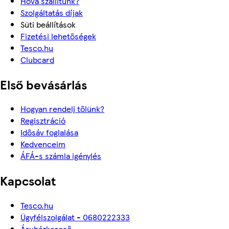
Hova szállítunk?
Szolgáltatás díjak
Süti beállítások
Fizetési lehetőségek
Tesco.hu
Clubcard
Első bevásárlás
Hogyan rendelj tőlünk?
Regisztráció
Idősáv foglalása
Kedvenceim
ÁFÁ-s számla igénylés
Kapcsolat
Tesco.hu
Ügyfélszolgálat - 0680222333
Áruházkereső