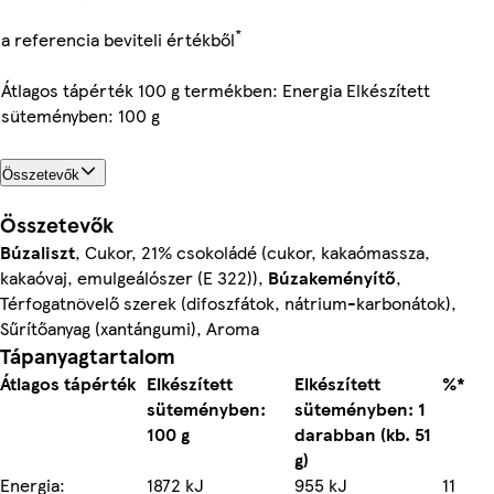
*
a referencia beviteli értékből
Átlagos tápérték 100 g termékben: Energia Elkészített
süteményben: 100 g
Összetevők
Összetevők
Búzaliszt
, Cukor, 21% csokoládé (cukor, kakaómassza,
kakaóvaj, emulgeálószer (E 322)),
Búzakeményítő
,
Térfogatnövelő szerek (difoszfátok, nátrium-karbonátok),
Sűrítőanyag (xantángumi), Aroma
Tápanyagtartalom
Átlagos tápérték
Elkészített
Elkészített
%*
süteményben:
süteményben: 1
100 g
darabban (kb. 51
g)
Energia:
1872 kJ
955 kJ
11