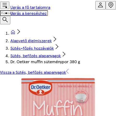
Ugrás a fő tartalomra
Ugrás a kereséshez
Alapvető élelmiszerek
Sütés-főzés hozzávalók
Sütés, befőzés alapanyagok
Dr. Oetker muffin süteménypor 380 g
Vissza a Sütés, befőzés alapanyagok