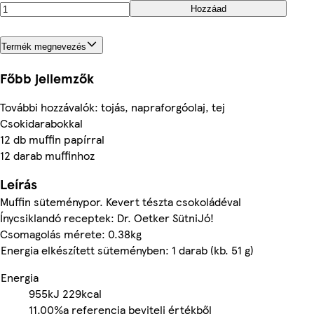
Hozzáad
Termék megnevezés
Főbb jellemzők
További hozzávalók: tojás, napraforgóolaj, tej
Csokidarabokkal
12 db muffin papírral
12 darab muffinhoz
Leírás
Muffin süteménypor. Kevert tészta csokoládéval
Ínycsiklandó receptek: Dr. Oetker SütniJó!
Csomagolás mérete: 0.38kg
Energia elkészített süteményben: 1 darab (kb. 51 g)
Energia
955kJ
229kcal
11.00%
a referencia beviteli értékből