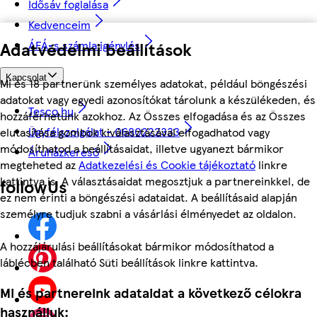
Idősáv foglalása
Kedvenceim
Adatvédelmi beállítások
ÁFÁ-s számla igénylés
Kapcsolat
Mi és 18 partnerünk személyes adatokat, például böngészési
adatokat vagy egyedi azonosítókat tárolunk a készülékeden, és
Tesco.hu
hozzáférhetünk azokhoz. Az Összes elfogadása és az Összes
Ügyfélszolgálat - 0680222333
elutasítása gombok kiválasztásával elfogadhatod vagy
módosíthatod a beállításaidat, illetve ugyanezt bármikor
Áruházkereső
megteheted az
Adatkezelési és Cookie tájékoztató
linkre
kattintva is. A választásaidat megosztjuk a partnereinkkel, de
followUs
ez nem érinti a böngészési adataidat. A beállításaid alapján
személyre tudjuk szabni a vásárlási élményedet az oldalon.
A hozzájárulási beállításokat bármikor módosíthatod a
láblécben található Süti beállítások linkre kattintva.
Mi és partnereink adataidat a következő célokra
használjuk: