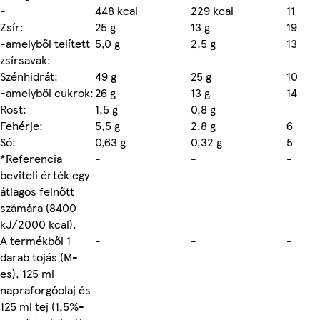
-
448 kcal
229 kcal
11
Zsír:
25 g
13 g
19
-amelyből telített
5,0 g
2,5 g
13
zsírsavak:
Szénhidrát:
49 g
25 g
10
-amelyből cukrok:
26 g
13 g
14
Rost:
1,5 g
0,8 g
Fehérje:
5,5 g
2,8 g
6
Só:
0,63 g
0,32 g
5
*Referencia
-
-
-
beviteli érték egy
átlagos felnőtt
számára (8400
kJ/2000 kcal).
A termékből 1
-
-
-
darab tojás (M-
es), 125 ml
napraforgóolaj és
125 ml tej (1,5%-