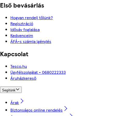
Első bevásárlás
Hogyan rendelj tőlünk?
Regisztráció
Idősáv foglalása
Kedvenceim
ÁFÁ-s számla igénylés
Kapcsolat
Tesco.hu
Ügyfélszolgálat - 0680222333
Áruházkereső
Segítünk
Árak
Biztonságos online rendelés