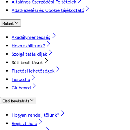
Általános Szerződési Feltételek
Adatkezelési és Cookie tájékoztató
Rólunk
Akadálymentesség
Hova szállítunk?
Szolgáltatás díjak
Süti beállítások
Fizetési lehetőségek
Tesco.hu
Clubcard
Első bevásárlás
Hogyan rendelj tőlünk?
Regisztráció