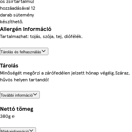
os zsírtartalmú)
hozzáadásával 12
darab sütemény
készíthető.
Allergén információ
Tartalmazhat: tojás, szója, tej, diófélék.
Tárolás és felhasználás
Tárolás
Minőségét megőrzi a zárófedélen jelzett hónap végéig.Száraz,
hűvös helyen tartandó!
További információ
Nettó tömeg
380g ℮
Márkainformáció