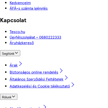
Kedvenceim
ÁFÁ-s számla igénylés
Kapcsolat
Tesco.hu
Ügyfélszolgálat - 0680222333
Áruházkereső
Segítünk
Árak
Biztonságos online rendelés
Általános Szerződési Feltételek
Adatkezelési és Cookie tájékoztató
Rólunk