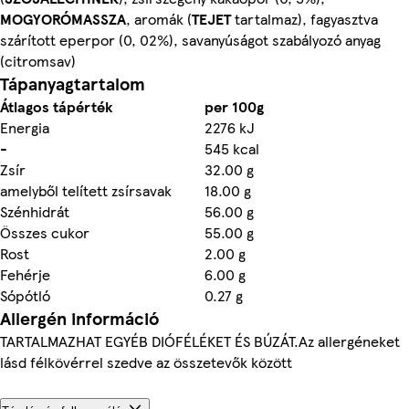
MOGYORÓMASSZA
, aromák (
TEJET
tartalmaz), fagyasztva
szárított eperpor (0, 02%), savanyúságot szabályozó anyag
(citromsav)
Tápanyagtartalom
Átlagos tápérték
per 100g
Energia
2276 kJ
-
545 kcal
Zsír
32.00 g
amelyből telített zsírsavak
18.00 g
Szénhidrát
56.00 g
Összes cukor
55.00 g
Rost
2.00 g
Fehérje
6.00 g
Sópótló
0.27 g
Allergén információ
TARTALMAZHAT EGYÉB DIÓFÉLÉKET ÉS BÚZÁT.Az allergéneket
lásd félkövérrel szedve az összetevők között