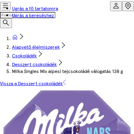
Ugrás a fő tartalomra
Ugrás a kereséshez
Alapvető élelmiszerek
Csokoládék
Desszert csokoládék
Milka Singles Mix alpesi tejcsokoládé válogatás 138 g
Vissza a Desszert csokoládék