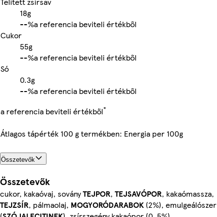
Telített zsírsav
18g
-
-%
a referencia beviteli értékből
Cukor
55g
-
-%
a referencia beviteli értékből
Só
0.3g
-
-%
a referencia beviteli értékből
*
a referencia beviteli értékből
Átlagos tápérték 100 g termékben: Energia per 100g
Összetevők
Összetevők
cukor, kakaóvaj, sovány
TEJPOR
,
TEJSAVÓPOR
, kakaómassza,
TEJZSÍR
, pálmaolaj,
MOGYORÓDARABOK
(2%), emulgeálószer
(
SZÓJALECITINEK
), zsírszegény kakaópor (0, 5%),