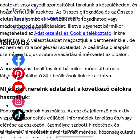
adatokat vagy egyedi azonosítókat tárolunk a készülékeden, és
Tesco.hu
hozzáférhetünk azokhoz. Az Összes elfogadása és az Összes
Ügyfélszolgálat - 0680222333
elutasítása gombok kiválasztásával elfogadhatod vagy
módosíthatod a beállításaidat, illetve ugyanezt bármikor
Áruházkereső
megteheted az
Adatkezelési és Cookie tájékoztató
linkre
kattintva is. A választásaidat megosztjuk a partnereinkkel, de
followUs
ez nem érinti a böngészési adataidat. A beállításaid alapján
személyre tudjuk szabni a vásárlási élményedet az oldalon.
A hozzájárulási beállításokat bármikor módosíthatod a
láblécben található Süti beállítások linkre kattintva.
Mi és partnereink adataidat a következő célokra
használjuk:
Pontos helyadatok használata. Az eszköz jellemzőinek aktív
vizsgálata azonosítás céljából. Információk tárolása és/vagy
elérése az eszközön. Személyre szabott hirdetések és
©
Tesco-Global Áruházak Zrt. 2026
tartalmak, hirdetések és tartalmak mérése, közönségkutatás