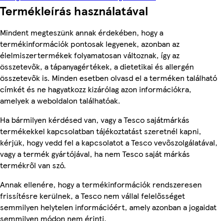
Termékleírás használatával
Mindent megteszünk annak érdekében, hogy a
termékinformációk pontosak legyenek, azonban az
élelmiszertermékek folyamatosan változnak, így az
összetevők, a tápanyagértékek, a dietetikai és allergén
összetevők is. Minden esetben olvasd el a terméken található
címkét és ne hagyatkozz kizárólag azon információkra,
amelyek a weboldalon találhatóak.
Ha bármilyen kérdésed van, vagy a Tesco sajátmárkás
termékekkel kapcsolatban tájékoztatást szeretnél kapni,
kérjük, hogy vedd fel a kapcsolatot a Tesco vevőszolgálatával,
vagy a termék gyártójával, ha nem Tesco saját márkás
termékről van szó.
Annak ellenére, hogy a termékinformációk rendszeresen
frissítésre kerülnek, a Tesco nem vállal felelősséget
semmilyen helytelen információért, amely azonban a jogaidat
semmilyen módon nem érinti.