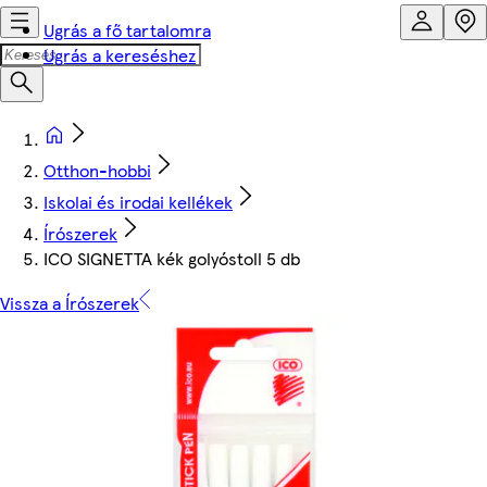
Ugrás a fő tartalomra
Ugrás a kereséshez
Otthon-hobbi
Iskolai és irodai kellékek
Írószerek
ICO SIGNETTA kék golyóstoll 5 db
Vissza a Írószerek