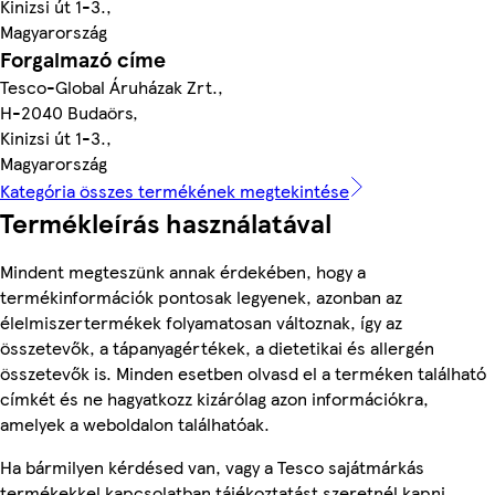
Kinizsi út 1-3.,
Magyarország
Forgalmazó címe
Tesco-Global Áruházak Zrt.,
H-2040 Budaörs,
Kinizsi út 1-3.,
Magyarország
Kategória összes termékének megtekintése
Termékleírás használatával
Mindent megteszünk annak érdekében, hogy a
termékinformációk pontosak legyenek, azonban az
élelmiszertermékek folyamatosan változnak, így az
összetevők, a tápanyagértékek, a dietetikai és allergén
összetevők is. Minden esetben olvasd el a terméken található
címkét és ne hagyatkozz kizárólag azon információkra,
amelyek a weboldalon találhatóak.
Ha bármilyen kérdésed van, vagy a Tesco sajátmárkás
termékekkel kapcsolatban tájékoztatást szeretnél kapni,