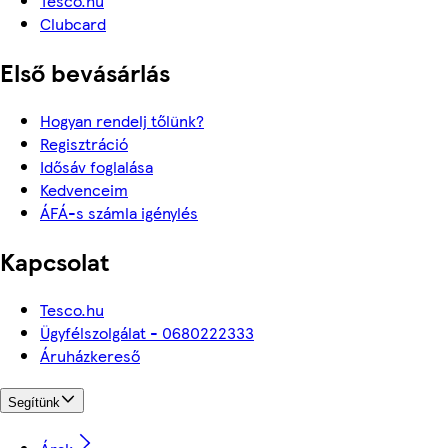
Tesco.hu
Clubcard
Első bevásárlás
Hogyan rendelj tőlünk?
Regisztráció
Idősáv foglalása
Kedvenceim
ÁFÁ-s számla igénylés
Kapcsolat
Tesco.hu
Ügyfélszolgálat - 0680222333
Áruházkereső
Segítünk