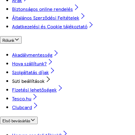
Árak
Biztonságos online rendelés
Általános Szerződési Feltételek
Adatkezelési és Cookie tájékoztató
Rólunk
Akadálymentesség
Hova szállítunk?
Szolgáltatás díjak
Süti beállítások
Fizetési lehetőségek
Tesco.hu
Clubcard
Első bevásárlás