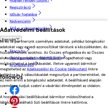
Hogyan rendelj tőlünk?
Regisztráció
Idősáv foglalása
Kedvenceim
Adatvédelmi beállítások
ÁFÁ-s számla igénylés
Kapcsolat
Mi és 18 partnerünk személyes adatokat, például böngészési
adatokat vagy egyedi azonosítókat tárolunk a készülékeden, és
Tesco.hu
hozzáférhetünk azokhoz. Az Összes elfogadása és az Összes
elutasítása gombok kiválasztásával elfogadhatod vagy
Ügyfélszolgálat - 0680222333
módosíthatod a beállításaidat, illetve ugyanezt bármikor
Áruházkereső
megteheted az
Adatkezelési és Cookie tájékoztató
linkre
kattintva is. A választásaidat megosztjuk a partnereinkkel, de
followUs
ez nem érinti a böngészési adataidat. A beállításaid alapján
személyre tudjuk szabni a vásárlási élményedet az oldalon.
A hozzájárulási beállításokat bármikor módosíthatod a
láblécben található Süti beállítások linkre kattintva.