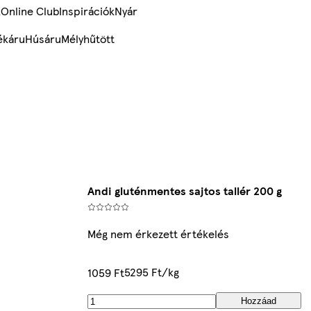
k
Online Club
Inspirációk
Nyár
ékáru
Húsáru
Mélyhűtött
Andi gluténmentes sajtos tallér 200 g
Még nem érkezett értékelés
5295 Ft/kg
1059 Ft
Hozzáad