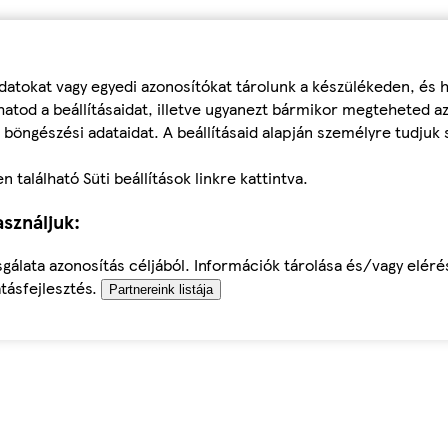
datokat vagy egyedi azonosítókat tárolunk a készülékeden, és
atod a beállításaidat, illetve ugyanezt bármikor megteheted a
 böngészési adataidat. A beállításaid alapján személyre tudjuk 
található Süti beállítások linkre kattintva.
sználjuk:
sgálata azonosítás céljából. Információk tárolása és/vagy elér
tásfejlesztés.
Partnereink listája