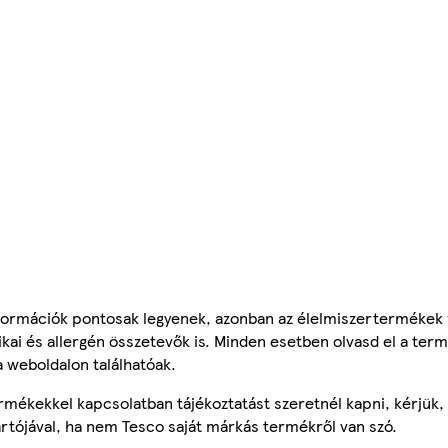
ormációk pontosak legyenek, azonban az élelmiszertermékek
tikai és allergén összetevők is. Minden esetben olvasd el a ter
a weboldalon találhatóak.
mékekkel kapcsolatban tájékoztatást szeretnél kapni, kérjük, 
ártójával, ha nem Tesco saját márkás termékről van szó.