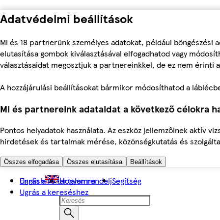
Adatvédelmi beállítások
Mi és 18 partnerünk személyes adatokat, például böngészési a
elutasítása gombok kiválasztásával elfogadhatod vagy módosíth
választásaidat megosztjuk a partnereinkkel, de ez nem érinti a
A hozzájárulási beállításokat bármikor módosíthatod a láblécben 
Mi és partnereink adataidat a következő célokra ha
Pontos helyadatok használata. Az eszköz jellemzőinek aktív viz
hirdetések és tartalmak mérése, közönségkutatás és szolgálta
Összes elfogadása
Összes elutasítása
Beállítások
Ugrás a fő tartalomra
English
Hogyan rendelj
Segítség
Ugrás a kereséshez