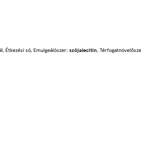
öl
, Étkezési só, Emulgeálószer:
szójalecitin
, Térfogatnövelősz