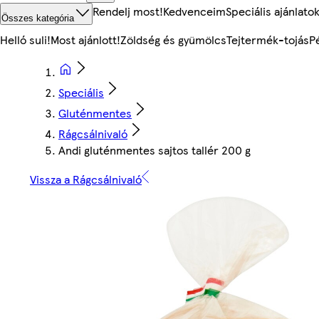
Rendelj most!
Kedvenceim
Speciális ajánlato
Összes kategória
Helló suli!
Most ajánlott!
Zöldség és gyümölcs
Tejtermék-tojás
P
Speciális
Gluténmentes
Rágcsálnivaló
Andi gluténmentes sajtos tallér 200 g
Vissza a Rágcsálnivaló