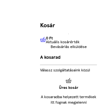
Kosár
0 Ft
Aktuális kosárérték
0 Ft
Aktuális kosárérték
Bevásárlás elküldése
A kosarad
Válassz szolgáltatásaink közül
Üres kosár
A kosaradba helyezett termékek
itt fognak megjelenni