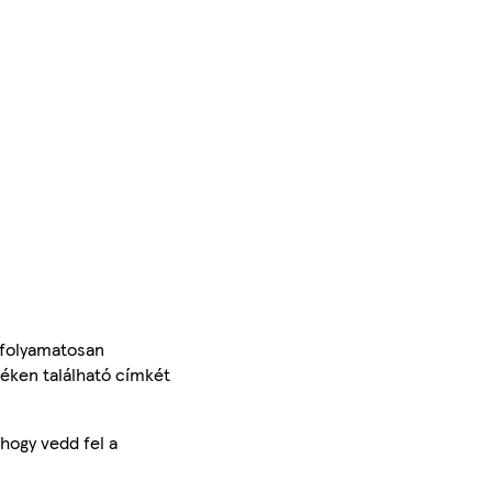
 folyamatosan
méken található címkét
hogy vedd fel a