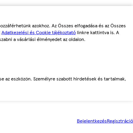
 hozzáférhetünk azokhoz. Az Összes elfogadása és az Összes
z
Adatkezelési és Cookie tájékoztató
linkre kattintva is. A
szabni a vásárlási élményedet az oldalon.
ése az eszközön. Személyre szabott hirdetések és tartalmak,
Bejelentkezés
Regisztráció