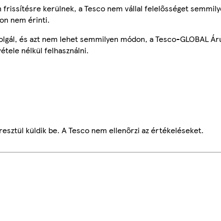
frissítésre kerülnek, a Tesco nem vállal felelősséget semmily
on nem érinti.
szolgál, és azt nem lehet semmilyen módon, a Tesco-GLOBAL Ár
étele nélkül felhasználni.
esztül küldik be. A Tesco nem ellenőrzi az értékeléseket.