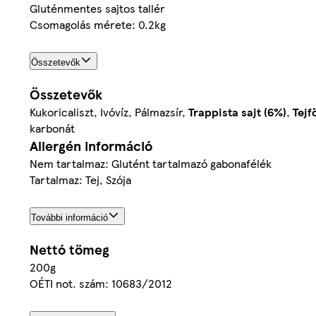
Gluténmentes sajtos tallér
Csomagolás mérete: 0.2kg
Összetevők
Összetevők
Kukoricaliszt, Ivóvíz, Pálmazsír,
Trappista sajt (6%)
,
Tejf
karbonát
Allergén információ
Nem tartalmaz: Glutént tartalmazó gabonafélék
Tartalmaz: Tej, Szója
További információ
Nettó tömeg
200g
OÉTI not. szám: 10683/2012