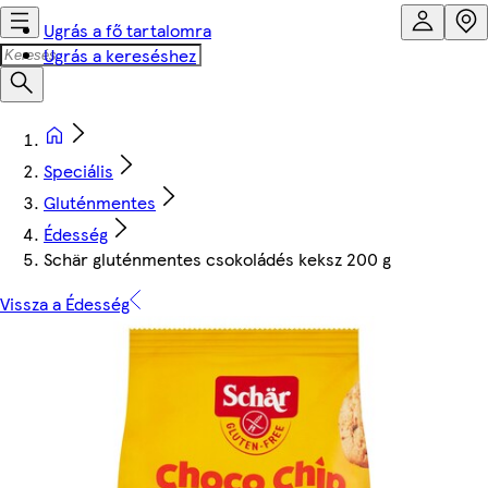
Ugrás a fő tartalomra
Ugrás a kereséshez
Speciális
Gluténmentes
Édesség
Schär gluténmentes csokoládés keksz 200 g
Vissza a Édesség