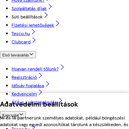
Szolgáltatás díjak
Süti beállítások
Fizetési lehetőségek
Tesco.hu
Clubcard
Első bevásárlás
Hogyan rendelj tőlünk?
Regisztráció
Idősáv foglalása
Kedvenceim
ÁFÁ-s számla igénylés
Adatvédelmi beállítások
Kapcsolat
Mi és 18 partnerünk személyes adatokat, például böngészési
adatokat vagy egyedi azonosítókat tárolunk a készülékeden, és
Tesco.hu