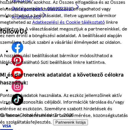
hozzáférhetünk azokhoz. Az Összes elfogadása és az Összes
Ügyfélszolgálat - 0680222333
elutasítása gombok kiválasztásával elfogadhatod vagy
módosíthatod a beállításaidat, illetve ugyanezt bármikor
Áruházkereső
megteheted az
Adatkezelési és Cookie tájékoztató
linkre
kattintva is. A választásaidat megosztjuk a partnereinkkel, de
followUs
ez nem érinti a böngészési adataidat. A beállításaid alapján
személyre tudjuk szabni a vásárlási élményedet az oldalon.
A hozzájárulási beállításokat bármikor módosíthatod a
láblécben található Süti beállítások linkre kattintva.
Mi és partnereink adataidat a következő célokra
használjuk:
Pontos helyadatok használata. Az eszköz jellemzőinek aktív
vizsgálata azonosítás céljából. Információk tárolása és/vagy
elérése az eszközön. Személyre szabott hirdetések és
©
Tesco-Global Áruházak Zrt. 2026
tartalmak, hirdetések és tartalmak mérése, közönségkutatás
és szolgáltatásfejlesztés.
Partnereink listája