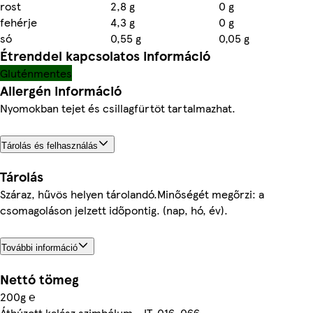
rost
2,8 g
0 g
fehérje
4,3 g
0 g
só
0,55 g
0,05 g
Étrenddel kapcsolatos információ
Gluténmentes
Allergén információ
Nyomokban tejet és csillagfürtöt tartalmazhat.
Tárolás és felhasználás
Tárolás
Száraz, hűvös helyen tárolandó.Minőségét megőrzi: a
csomagoláson jelzett időpontig. (nap, hó, év).
További információ
Nettó tömeg
200g ℮
Áthúzott kalász szimbólum - IT-016-066