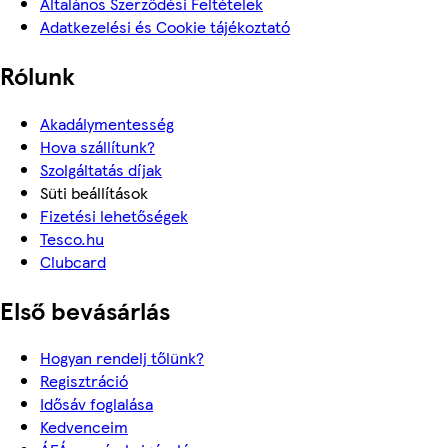
Általános Szerződési Feltételek
Adatkezelési és Cookie tájékoztató
Rólunk
Akadálymentesség
Hova szállítunk?
Szolgáltatás díjak
Süti beállítások
Fizetési lehetőségek
Tesco.hu
Clubcard
Első bevásárlás
Hogyan rendelj tőlünk?
Regisztráció
Idősáv foglalása
Kedvenceim