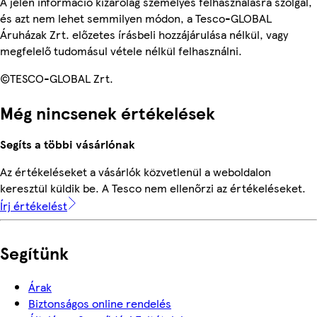
A jelen információ kizárólag személyes felhasználásra szolgál,
és azt nem lehet semmilyen módon, a Tesco-GLOBAL
Áruházak Zrt. előzetes írásbeli hozzájárulása nélkül, vagy
megfelelő tudomásul vétele nélkül felhasználni.
©TESCO-GLOBAL Zrt.
Még nincsenek értékelések
Segíts a többi vásárlónak
Az értékeléseket a vásárlók közvetlenül a weboldalon
keresztül küldik be. A Tesco nem ellenőrzi az értékeléseket.
Írj értékelést
Segítünk
Árak
Biztonságos online rendelés