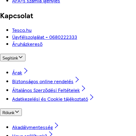
ÁFÁ-s számla igénylés
Kapcsolat
Tesco.hu
Ügyfélszolgálat - 0680222333
Áruházkereső
Segítünk
Árak
Biztonságos online rendelés
Általános Szerződési Feltételek
Adatkezelési és Cookie tájékoztató
Rólunk
Akadálymentesség
Hova szállítunk?