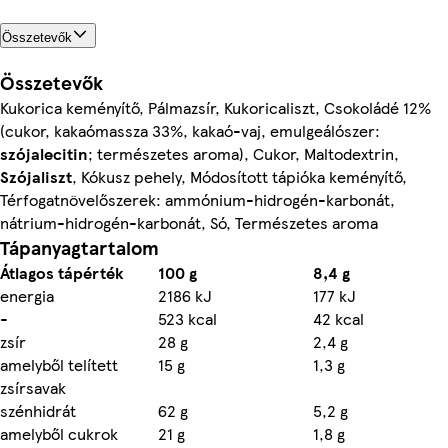
Összetevők
Összetevők
Kukorica keményítő, Pálmazsír, Kukoricaliszt, Csokoládé 12%
(cukor, kakaómassza 33%, kakaó-vaj, emulgeálószer:
szójalecitin
; természetes aroma), Cukor, Maltodextrin,
Szójaliszt
, Kókusz pehely, Módosított tápióka keményítő,
Térfogatnövelőszerek: ammónium-hidrogén-karbonát,
nátrium-hidrogén-karbonát, Só, Természetes aroma
Tápanyagtartalom
Átlagos tápérték
100 g
8,4 g
energia
2186 kJ
177 kJ
-
523 kcal
42 kcal
zsír
28 g
2,4 g
amelyből telített
15 g
1,3 g
zsírsavak
szénhidrát
62 g
5,2 g
amelyből cukrok
21 g
1,8 g