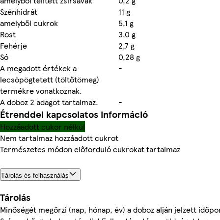
amelyből telített zsírsavak
0,2 g
Szénhidrát
11 g
amelyből cukrok
5,1 g
Rost
3,0 g
Fehérje
2,7 g
Só
0,28 g
A megadott értékek a
-
lecsöpögtetett (töltőtömeg)
termékre vonatkoznak.
A doboz 2 adagot tartalmaz.
-
Étrenddel kapcsolatos információ
Hozzáadott cukor nélkül
Nem tartalmaz hozzáadott cukrot
Természetes módon előforduló cukrokat tartalmaz
Tárolás és felhasználás
Tárolás
Minőségét megőrzi (nap, hónap, év) a doboz alján jelzett időpo