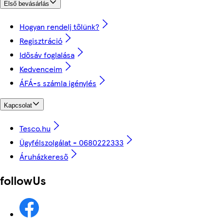
Első bevásárlás
Hogyan rendelj tőlünk?
Regisztráció
Idősáv foglalása
Kedvenceim
ÁFÁ-s számla igénylés
Kapcsolat
Tesco.hu
Ügyfélszolgálat - 0680222333
Áruházkereső
followUs