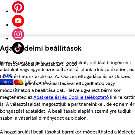
Adatvédelmi beállítások
Mi és 18 partnerünk személyes adatokat, például böngészési
©
Tesco-Global Áruházak Zrt. 2026
adatokat vagy egyedi azonosítókat tárolunk a készülékeden, és
hozzáférhetünk azokhoz. Az Összes elfogadása és az Összes
elutasítása gombok kiválasztásával elfogadhatod vagy
módosíthatod a beállításaidat, illetve ugyanezt bármikor
megteheted az
Adatkezelési és Cookie tájékoztató
linkre katti
is. A választásaidat megosztjuk a partnereinkkel, de ez nem éri
böngészési adataidat. A beállításaid alapján személyre tudjuk
szabni a vásárlási élményedet az oldalon.
A hozzájárulási beállításokat bármikor módosíthatod a láblécb