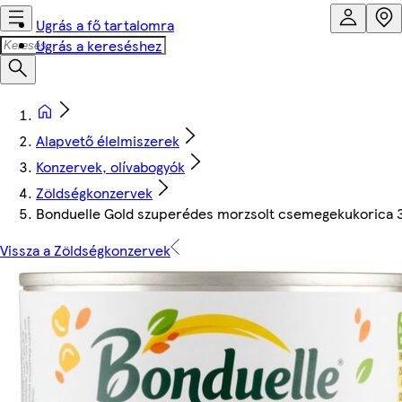
Ugrás a fő tartalomra
Ugrás a kereséshez
Alapvető élelmiszerek
Konzervek, olívabogyók
Zöldségkonzervek
Bonduelle Gold szuperédes morzsolt csemegekukorica 
Vissza a Zöldségkonzervek