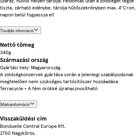
Száraz, hűvös helyen tárolja! Felbontás után a zöldséget tegye
tiszta, zárható edénybe, tárolja hűtőszekrényben max. 4°C-on,
napon belül fogyassza el!
További információ
Nettó tömeg
340g
Származási ország
Gyártási hely: Magyarország
A zöldségkonzervek gyártása során a jelenlegi szabályozásnak
megfelelően nem szükséges tartósítószer hozzáadása.
Terracycle - A fém örökké újrahasznosítható
Márkainformáció
Visszaküldési cím
Bonduelle Central Europe Kft.
2750 Nagykőrös,