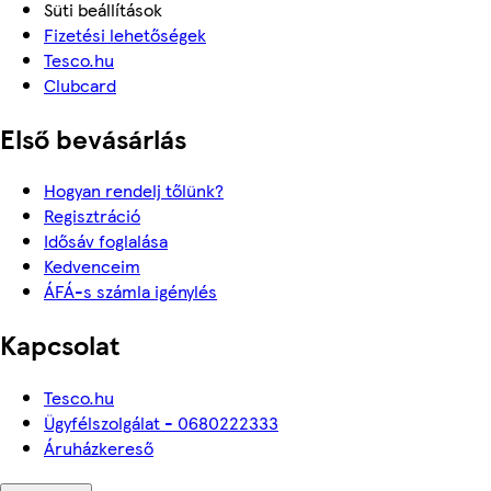
Süti beállítások
Fizetési lehetőségek
Tesco.hu
Clubcard
Első bevásárlás
Hogyan rendelj tőlünk?
Regisztráció
Idősáv foglalása
Kedvenceim
ÁFÁ-s számla igénylés
Kapcsolat
Tesco.hu
Ügyfélszolgálat - 0680222333
Áruházkereső