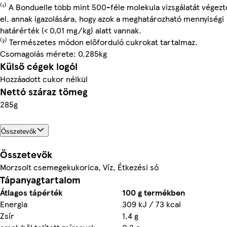
⁽¹⁾ A Bonduelle több mint 500-féle molekula vizsgálatát végezt
el, annak igazolására, hogy azok a meghatározható mennyiségi
határérték (< 0,01 mg/kg) alatt vannak.
⁽²⁾ Természetes módon előforduló cukrokat tartalmaz.
Csomagolás mérete: 0.285kg
Külső cégek logói
Hozzáadott cukor nélkül
Nettó száraz tömeg
285g
Összetevők
Összetevők
Morzsolt csemegekukorica, Víz, Étkezési só
Tápanyagtartalom
Átlagos tápérték
100 g termékben
Energia
309 kJ / 73 kcal
Zsír
1,4 g