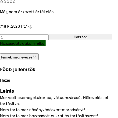
Még nem érkezett értékelés
2523 Ft/kg
719 Ft
Hozzáad
Hozzáadott cukor nélkül
Termék megnevezés
Főbb jellemzők
Hazai
Leírás
Morzsolt csemegekukorica, vákuumzárású. Hőkezeléssel
tartósítva.
Nem tartalmaz növényvédőszer-maradványt¹.
Nem tartalmaz hozzáadott cukrot és tartósítószert²