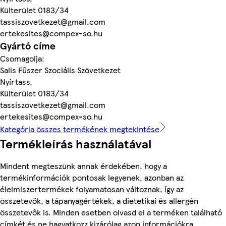
Külterület 0183/34
tassiszovetkezet@gmail.com
ertekesites@compex-so.hu
Gyártó címe
Csomagolja:
Salis Fűszer Szociális Szövetkezet
Nyírtass,
Külterület 0183/34
tassiszovetkezet@gmail.com
ertekesites@compex-so.hu
Kategória összes termékének megtekintése
Termékleírás használatával
Mindent megteszünk annak érdekében, hogy a
termékinformációk pontosak legyenek, azonban az
élelmiszertermékek folyamatosan változnak, így az
összetevők, a tápanyagértékek, a dietetikai és allergén
összetevők is. Minden esetben olvasd el a terméken található
címkét és ne hagyatkozz kizárólag azon információkra,