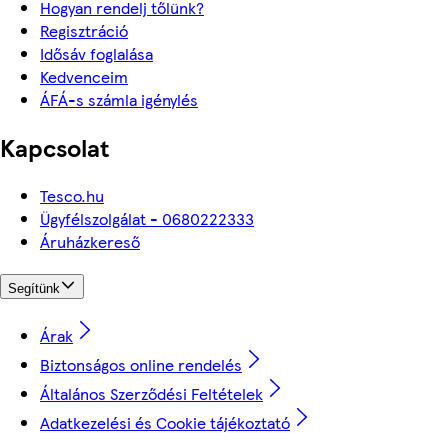
Hogyan rendelj tőlünk?
Regisztráció
Idősáv foglalása
Kedvenceim
ÁFÁ-s számla igénylés
Kapcsolat
Tesco.hu
Ügyfélszolgálat - 0680222333
Áruházkereső
Segítünk
Árak
Biztonságos online rendelés
Általános Szerződési Feltételek
Adatkezelési és Cookie tájékoztató