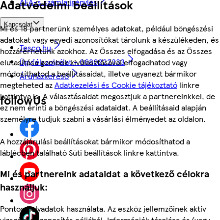
ÁFÁ-s számla igénylés
Adatvédelmi beállítások
Kapcsolat
Mi és 18 partnerünk személyes adatokat, például böngészési
adatokat vagy egyedi azonosítókat tárolunk a készülékeden, és
Tesco.hu
hozzáférhetünk azokhoz. Az Összes elfogadása és az Összes
Ügyfélszolgálat - 0680222333
elutasítása gombok kiválasztásával elfogadhatod vagy
módosíthatod a beállításaidat, illetve ugyanezt bármikor
Áruházkereső
megteheted az
Adatkezelési és Cookie tájékoztató
linkre
kattintva is. A választásaidat megosztjuk a partnereinkkel, de
followUs
ez nem érinti a böngészési adataidat. A beállításaid alapján
személyre tudjuk szabni a vásárlási élményedet az oldalon.
A hozzájárulási beállításokat bármikor módosíthatod a
láblécben található Süti beállítások linkre kattintva.
Mi és partnereink adataidat a következő célokra
használjuk:
Pontos helyadatok használata. Az eszköz jellemzőinek aktív
vizsgálata azonosítás céljából. Információk tárolása és/vagy