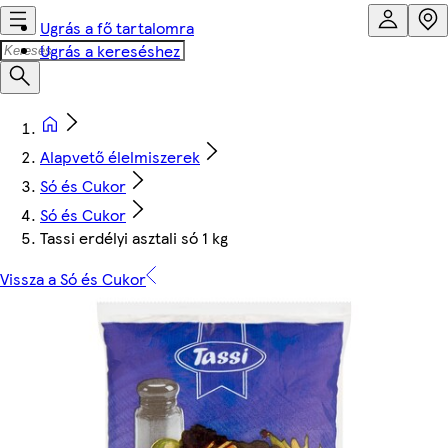
Ugrás a fő tartalomra
Ugrás a kereséshez
Alapvető élelmiszerek
Só és Cukor
Só és Cukor
Tassi erdélyi asztali só 1 kg
Vissza a Só és Cukor