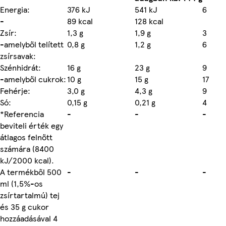
Energia:
376 kJ
541 kJ
6
-
89 kcal
128 kcal
Zsír:
1,3 g
1,9 g
3
-amelyből telített
0,8 g
1,2 g
6
zsírsavak:
Szénhidrát:
16 g
23 g
9
-amelyből cukrok:
10 g
15 g
17
Fehérje:
3,0 g
4,3 g
9
Só:
0,15 g
0,21 g
4
*Referencia
-
-
-
beviteli érték egy
átlagos felnőtt
számára (8400
kJ/2000 kcal).
A termékből 500
-
-
-
ml (1,5%-os
zsírtartalmú) tej
és 35 g cukor
hozzáadásával 4