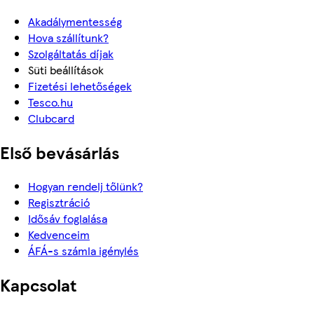
Akadálymentesség
Hova szállítunk?
Szolgáltatás díjak
Süti beállítások
Fizetési lehetőségek
Tesco.hu
Clubcard
Első bevásárlás
Hogyan rendelj tőlünk?
Regisztráció
Idősáv foglalása
Kedvenceim
ÁFÁ-s számla igénylés
Kapcsolat