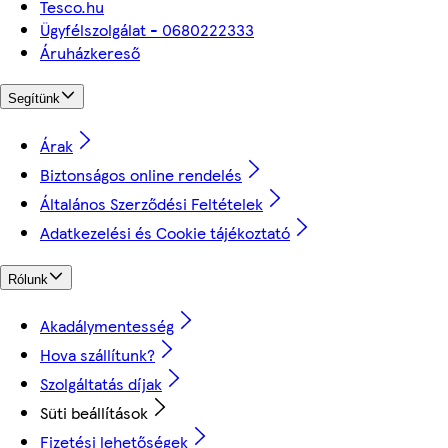
Tesco.hu
Ügyfélszolgálat - 0680222333
Áruházkereső
Segítünk
Árak
Biztonságos online rendelés
Általános Szerződési Feltételek
Adatkezelési és Cookie tájékoztató
Rólunk
Akadálymentesség
Hova szállítunk?
Szolgáltatás díjak
Süti beállítások
Fizetési lehetőségek