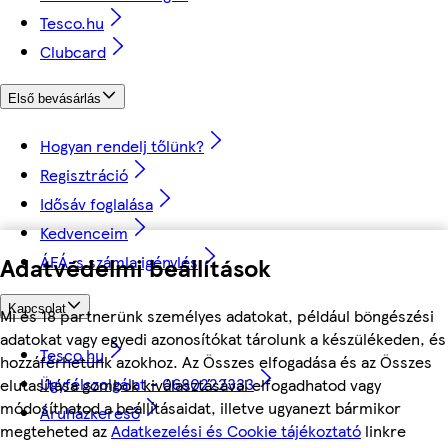
Tesco.hu
Clubcard
Első bevásárlás
Hogyan rendelj tőlünk?
Regisztráció
Idősáv foglalása
Kedvenceim
Adatvédelmi beállítások
ÁFÁ-s számla igénylés
Kapcsolat
Mi és 18 partnerünk személyes adatokat, például böngészési
adatokat vagy egyedi azonosítókat tárolunk a készülékeden, és
Tesco.hu
hozzáférhetünk azokhoz. Az Összes elfogadása és az Összes
Ügyfélszolgálat - 0680222333
elutasítása gombok kiválasztásával elfogadhatod vagy
módosíthatod a beállításaidat, illetve ugyanezt bármikor
Áruházkereső
megteheted az
Adatkezelési és Cookie tájékoztató
linkre