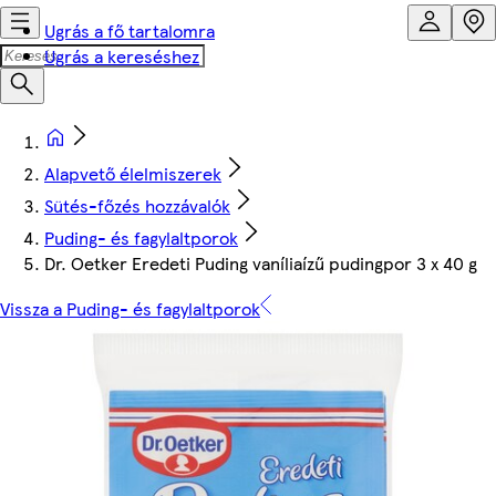
Ugrás a fő tartalomra
Ugrás a kereséshez
Alapvető élelmiszerek
Sütés-főzés hozzávalók
Puding- és fagylaltporok
Dr. Oetker Eredeti Puding vaníliaízű pudingpor 3 x 40 g
Vissza a Puding- és fagylaltporok