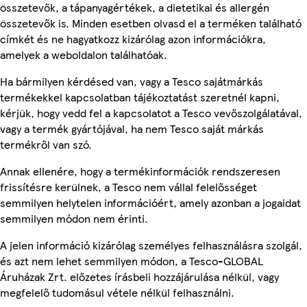
összetevők, a tápanyagértékek, a dietetikai és allergén
összetevők is. Minden esetben olvasd el a terméken található
címkét és ne hagyatkozz kizárólag azon információkra,
amelyek a weboldalon találhatóak.
Ha bármilyen kérdésed van, vagy a Tesco sajátmárkás
termékekkel kapcsolatban tájékoztatást szeretnél kapni,
kérjük, hogy vedd fel a kapcsolatot a Tesco vevőszolgálatával,
vagy a termék gyártójával, ha nem Tesco saját márkás
termékről van szó.
Annak ellenére, hogy a termékinformációk rendszeresen
frissítésre kerülnek, a Tesco nem vállal felelősséget
semmilyen helytelen információért, amely azonban a jogaidat
semmilyen módon nem érinti.
A jelen információ kizárólag személyes felhasználásra szolgál,
és azt nem lehet semmilyen módon, a Tesco-GLOBAL
Áruházak Zrt. előzetes írásbeli hozzájárulása nélkül, vagy
megfelelő tudomásul vétele nélkül felhasználni.