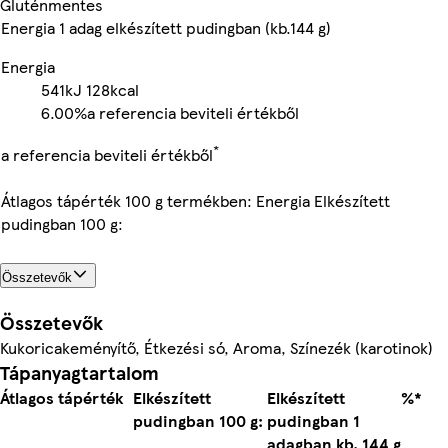
Gluténmentes
Energia 1 adag elkészített pudingban (kb.144 g)
Energia
541kJ
128kcal
6.00%
a referencia beviteli értékből
*
a referencia beviteli értékből
Átlagos tápérték 100 g termékben: Energia Elkészített
pudingban 100 g:
Összetevők
Összetevők
Kukoricakeményítő, Étkezési só, Aroma, Színezék (karotinok)
Tápanyagtartalom
Átlagos tápérték
Elkészített
Elkészített
%*
pudingban 100 g:
pudingban 1
adagban kb. 144 g