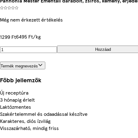
Pannónia Mester Ementáli darabolt, zsíros, kemény, erjedés
Még nem érkezett értékelés
6495 Ft/kg
1299 Ft
Hozzáad
Termék megnevezés
Főbb jellemzők
Új receptúra
3 hónapig érlelt
Laktózmentes
Szakértelemmel és odaadással készítve
Karakteres, diós ízvilág
Visszazárható, mindig friss