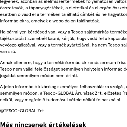
legyenek, azonban az élelmiszertermékek folyamatosan változn
összetevők, a tápanyagértékek, a dietetikai és allergén összet
esetben olvasd el a terméken található címkét és ne hagyatkoz
információkra, amelyek a weboldalon találhatóak.
Ha bármilyen kérdésed van, vagy a Tesco sajátmárkás termék
tájékoztatást szeretnél kapni, kérjük, hogy vedd fel a kapcsola
vevőszolgálatával, vagy a termék gyártójával, ha nem Tesco s
van szó.
Annak ellenére, hogy a termékinformációk rendszeresen frissí
Tesco nem vállal felelősséget semmilyen helytelen információ
jogaidat semmilyen módon nem érinti.
A jelen információ kizárólag személyes felhasználásra szolgál,
semmilyen módon, a Tesco-GLOBAL Áruházak Zrt. előzetes írá
nélkül, vagy megfelelő tudomásul vétele nélkül felhasználni.
©TESCO-GLOBAL Zrt.
Még nincsenek értékelések