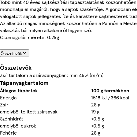
Több mint 40 éves sajtkészítési tapasztalatának köszönhetően 
mondhatja el magáról, hogy a sajtok szakértője. A gondosan elő
válogatott sajtok jellegzetes íze és karaktere sajtmesterek t
Az állandó magas minőségnek köszönhetően a Pannónia Meste
választás bármilyen alkalomról legyen szó.
Csomagolás mérete: 0.2kg
Összetevők
Összetevők
Zsírtartalom a szárazanyagban: min 45% (m/m)
Tápanyagtartalom
Átlagos tápérték
100 g termékben
Energia
1518 kJ /366 kcal
Zsír
28 g
amelyből telített zsírsavak
19 g
Szénhidrát
<0,5 g
amelyből cukrok
<0,5 g
Fehérje
28 g