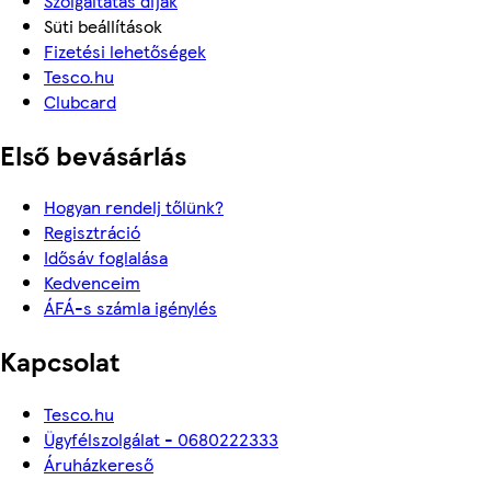
Szolgáltatás díjak
Süti beállítások
Fizetési lehetőségek
Tesco.hu
Clubcard
Első bevásárlás
Hogyan rendelj tőlünk?
Regisztráció
Idősáv foglalása
Kedvenceim
ÁFÁ-s számla igénylés
Kapcsolat
Tesco.hu
Ügyfélszolgálat - 0680222333
Áruházkereső