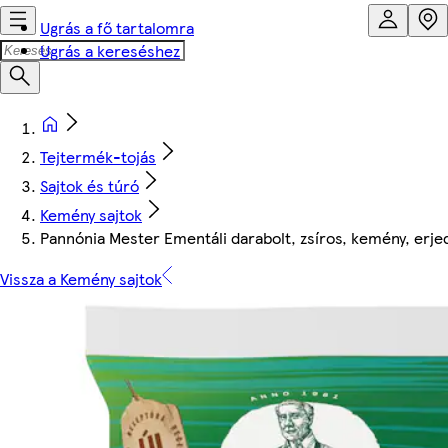
Ugrás a fő tartalomra
Ugrás a kereséshez
Tejtermék-tojás
Sajtok és túró
Kemény sajtok
Pannónia Mester Ementáli darabolt, zsíros, kemény, erjed
Vissza a Kemény sajtok