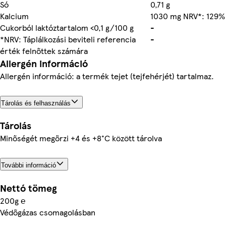
Só
0,71 g
Kalcium
1030 mg NRV*: 129%
Cukorból laktóztartalom <0,1 g/100 g
-
*NRV: Táplálkozási beviteli referencia
-
érték felnőttek számára
Allergén információ
Allergén információ: a termék tejet (tejfehérjét) tartalmaz.
Tárolás és felhasználás
Tárolás
Minőségét megőrzi +4 és +8°C között tárolva
További információ
Nettó tömeg
200g ℮
Védőgázas csomagolásban