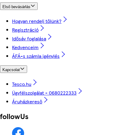
Első bevásárlás
Hogyan rendelj tőlünk?
Regisztráció
Idősáv foglalása
Kedvenceim
ÁFÁ-s számla igénylés
Kapcsolat
Tesco.hu
Ügyfélszolgálat - 0680222333
Áruházkereső
followUs