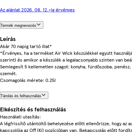
Az ajánlat 2026. 08. 12.-ig érvényes
Termék megnevezés
Leírás
Akár 70 napig tartó illat*
*Érvényes, ha a terméket Air Wick készülékkel együtt használj
szerint) és amikor a készülék a legalacsonyabb szinten van beál
Semlegesít 5 kellemetlen szagot: konyha, fürdőszoba, penész, 
szemét.
Csomagolás mérete: 0.25l
Tárolás és felhasználás
Elkészítés és felhasználás
Használati utasítás:
A légfrissítő utántöltő behelyezése előtt ellenőrizze, hogy az
kapcsolója az Off (Ki) pozícióban van. Bekapcsolás előtt fordít