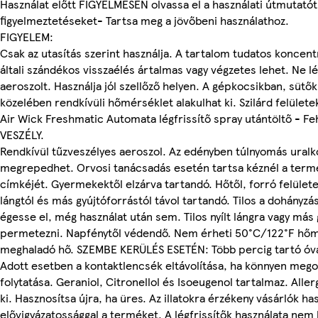
Használat előtt FIGYELMESEN olvassa el a használati útmutatót
figyelmeztetéseket- Tartsa meg a jövőbeni használathoz.
FIGYELEM:
Csak az utasítás szerint használja. A tartalom tudatos koncent
általi szándékos visszaélés ártalmas vagy végzetes lehet. Ne l
aeroszolt. Használja jól szellőző helyen. A gépkocsikban, sütők
közelében rendkívüli hőmérséklet alakulhat ki. Szilárd felülete
Air Wick Freshmatic Automata légfrissítő spray utántöltő - Fe
VESZÉLY.
Rendkívül tűzveszélyes aeroszol. Az edényben túlnyomás uralk
megrepedhet. Orvosi tanácsadás esetén tartsa kéznél a term
címkéjét. Gyermekektől elzárva tartandó. Hőtől, forró felületekt
lángtól és más gyújtóforrástól távol tartandó. Tilos a dohányzás
égesse el, még használat után sem. Tilos nyílt lángra vagy más
permetezni. Napfénytől védendő. Nem érheti 50°C/122°F hőm
meghaladó hő. SZEMBE KERÜLÉS ESETÉN: Több percig tartó óvat
Adott esetben a kontaktlencsék eltávolítása, ha könnyen megol
folytatása. Geraniol, Citronellol és Isoeugenol tartalmaz. Aller
ki. Hasznosítsa újra, ha üres. Az illatokra érzékeny vásárlók has
elővigyázatossággal a terméket. A légfrissítők használata nem h