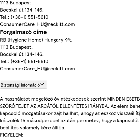
1113 Budapest,
Bocskai út 134-146.
Tel.: (+36-1) 551-5610
ConsumerCare_HU@reckitt.com
Forgalmazó címe
RB (Hygiene Home) Hungary Kft.
1113 Budapest,
Bocskai út 134-146.
Tel.: (+36-1) 551-5610
ConsumerCare_HU@reckitt.com
Biztonsági információ
A használatot megelőző óvintézkedések szerint MINDEN ESET
SZÓRÓFEJET AZ ARCÁTÓL ELLENTÉTES IRÁNYBA. Az elem behel
kapcsoló mozgatásakor zajt hallhat, ahogy az eszköz visszaállítj
készülék 15 másodperccel azután permetez, hogy a kapcsolót a
beállítás valamelyikére állítja.
FIGYELEM: