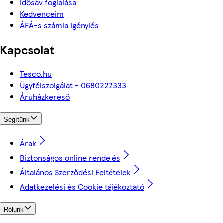
Idősáv foglalása
Kedvenceim
ÁFÁ-s számla igénylés
Kapcsolat
Tesco.hu
Ügyfélszolgálat - 0680222333
Áruházkereső
Segítünk
Árak
Biztonságos online rendelés
Általános Szerződési Feltételek
Adatkezelési és Cookie tájékoztató
Rólunk