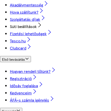
Akadálymentesség
Hova szállítunk?
Szolgáltatás díjak
Süti beállítások
Fizetési lehetőségek
Tesco.hu
Clubcard
Első bevásárlás
Hogyan rendelj tőlünk?
Regisztráció
Idősáv foglalása
Kedvenceim
ÁFÁ-s számla igénylés