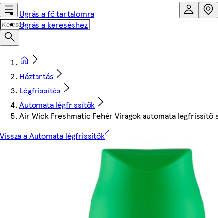
Ugrás a fő tartalomra
Ugrás a kereséshez
Háztartás
Légfrissítés
Automata légfrissítők
Air Wick Freshmatic Fehér Virágok automata légfrissítő 
Vissza a Automata légfrissítők