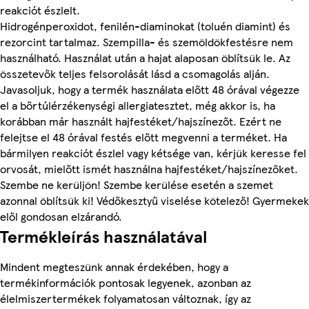
reakciót észlelt.
Hidrogénperoxidot, fenilén-diaminokat (toluén diamint) és
rezorcint tartalmaz. Szempilla- és szemöldökfestésre nem
használható. Használat után a hajat alaposan öblítsük le. Az
összetevők teljes felsorolását lásd a csomagolás alján.
Javasoljuk, hogy a termék használata előtt 48 órával végezze
el a bőrtúlérzékenységi allergiatesztet, még akkor is, ha
korábban már használt hajfestéket/hajszínezőt. Ezért ne
felejtse el 48 órával festés előtt megvenni a terméket. Ha
bármilyen reakciót észlel vagy kétsége van, kérjük keresse fel
orvosát, mielőtt ismét használna hajfestéket/hajszínezőket.
Szembe ne kerüljön! Szembe kerülése esetén a szemet
azonnal öblítsük ki! Védőkesztyű viselése kötelező! Gyermekek
elől gondosan elzárandó.
Termékleírás használatával
Mindent megteszünk annak érdekében, hogy a
termékinformációk pontosak legyenek, azonban az
élelmiszertermékek folyamatosan változnak, így az