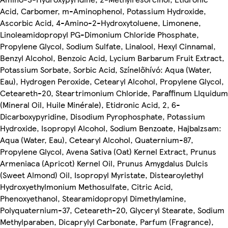
Acid, Carbomer, m-Aminophenol, Potassium Hydroxide,
Ascorbic Acid, 4-Amino-2-Hydroxytoluene, Limonene,
Linoleamidopropyl PG-Dimonium Chloride Phosphate,
Propylene Glycol, Sodium Sulfate, Linalool, Hexyl Cinnamal,
Benzyl Alcohol, Benzoic Acid, Lycium Barbarum Fruit Extract,
Potassium Sorbate, Sorbic Acid, Színelőhívó: Aqua (Water,
Eau), Hydrogen Peroxide, Cetearyl Alcohol, Propylene Glycol,
Ceteareth-20, Steartrimonium Chloride, Paraffinum LIquidum
(Mineral Oil, Huile Minérale), Etidronic Acid, 2, 6-
Dicarboxypyridine, Disodium Pyrophosphate, Potassium
Hydroxide, Isopropyl Alcohol, Sodium Benzoate, Hajbalzsam:
Aqua (Water, Eau), Cetearyl Alcohol, Quaternium-87,
Propylene Glycol, Avena Sativa (Oat) Kernel Extract, Prunus
Armeniaca (Apricot) Kernel Oil, Prunus Amygdalus Dulcis
(Sweet Almond) Oil, Isopropyl Myristate, Distearoylethyl
Hydroxyethylmonium Methosulfate, Citric Acid,
Phenoxyethanol, Stearamidopropyl Dimethylamine,
Polyquaternium-37, Ceteareth-20, Glyceryl Stearate, Sodium
Methylparaben, Dicaprylyl Carbonate, Parfum (Fragrance),