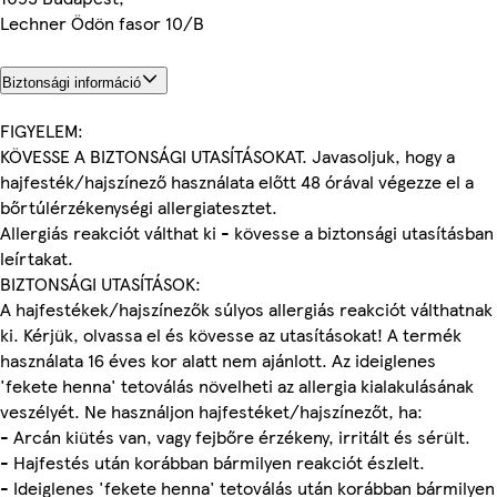
Lechner Ödön fasor 10/B
Biztonsági információ
FIGYELEM:
KÖVESSE A BIZTONSÁGI UTASÍTÁSOKAT. Javasoljuk, hogy a
hajfesték/hajszínező használata előtt 48 órával végezze el a
bőrtúlérzékenységi allergiatesztet.
Allergiás reakciót válthat ki - kövesse a biztonsági utasításban
leírtakat.
BIZTONSÁGI UTASÍTÁSOK:
A hajfestékek/hajszínezők súlyos allergiás reakciót válthatnak
ki. Kérjük, olvassa el és kövesse az utasításokat! A termék
használata 16 éves kor alatt nem ajánlott. Az ideiglenes
'fekete henna' tetoválás növelheti az allergia kialakulásának
veszélyét. Ne használjon hajfestéket/hajszínezőt, ha:
- Arcán kiütés van, vagy fejbőre érzékeny, irritált és sérült.
- Hajfestés után korábban bármilyen reakciót észlelt.
- Ideiglenes 'fekete henna' tetoválás után korábban bármilyen