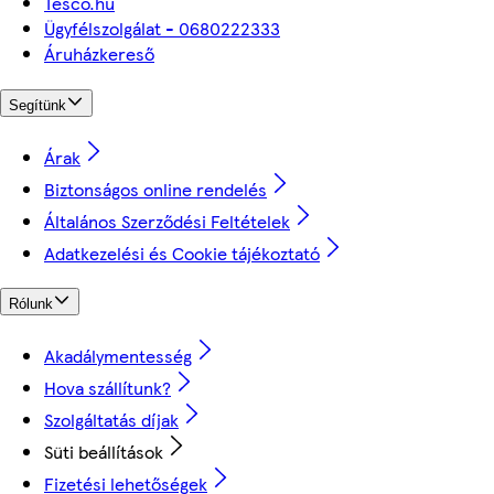
Tesco.hu
Ügyfélszolgálat - 0680222333
Áruházkereső
Segítünk
Árak
Biztonságos online rendelés
Általános Szerződési Feltételek
Adatkezelési és Cookie tájékoztató
Rólunk
Akadálymentesség
Hova szállítunk?
Szolgáltatás díjak
Süti beállítások
Fizetési lehetőségek