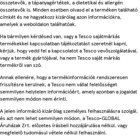
összetevők, a tápanyagértékek, a dietetikai és allergén
összetevők is. Minden esetben olvasd el a terméken található
címkét és ne hagyatkozz kizárólag azon információkra,
amelyek a weboldalon találhatóak.
Ha bármilyen kérdésed van, vagy a Tesco sajátmárkás
termékekkel kapcsolatban tájékoztatást szeretnél kapni,
kérjük, hogy vedd fel a kapcsolatot a Tesco vevőszolgálatával,
vagy a termék gyártójával, ha nem Tesco saját márkás
termékről van szó.
Annak ellenére, hogy a termékinformációk rendszeresen
frissítésre kerülnek, a Tesco nem vállal felelősséget
semmilyen helytelen információért, amely azonban a jogaidat
semmilyen módon nem érinti.
A jelen információ kizárólag személyes felhasználásra szolgál,
és azt nem lehet semmilyen módon, a Tesco-GLOBAL
Áruházak Zrt. előzetes írásbeli hozzájárulása nélkül, vagy
megfelelő tudomásul vétele nélkül felhasználni.