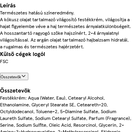
Leírás
Természetes hatású színeredmény.
A kókusz olajat tartalmazó világosító festékkrém, világosítja a
hajat figyelembe véve a haj természetes árnyalatkülönbségeit.
A hosszantartó ragyogó szőke hajszínért, 2-4 árnyalatnyi
világosítással. Az argán olajat tartalmazó hajbalzsam hidratál,
a rugalmas és természetes hajérzetért.
Külső cégek logói
FSC
Összetevők
Összetevők
Festékkrém: Aqua (Water, Eau), Cetearyl Alcohol,
Ethanolamine, Glyceryl Stearate SE, Ceteareth-20,
Octyldodecanol, Toluene-2, 5-Diamine Sulfate, Sodium
Laureth Sulfate, Sodium Cetearyl Sulfate, Parfum (Fragrance),
Serine, Sodium Sulfite, Oleic Acid, Resorcinol, Glycerin, 2-
Amino-3-Hydroxypyridine, 2-Methylresorcinol, Etidronic