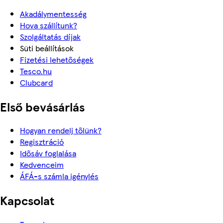
Akadálymentesség
Hova szállítunk?
Szolgáltatás díjak
Süti beállítások
Fizetési lehetőségek
Tesco.hu
Clubcard
Első bevásárlás
Hogyan rendelj tőlünk?
Regisztráció
Idősáv foglalása
Kedvenceim
ÁFÁ-s számla igénylés
Kapcsolat