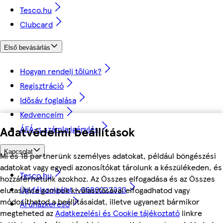
Tesco.hu
Clubcard
Első bevásárlás
Hogyan rendelj tőlünk?
Regisztráció
Idősáv foglalása
Kedvenceim
ÁFÁ-s számla igénylés
Adatvédelmi beállítások
Kapcsolat
Mi és 18 partnerünk személyes adatokat, például böngészési
adatokat vagy egyedi azonosítókat tárolunk a készülékeden, és
Tesco.hu
hozzáférhetünk azokhoz. Az Összes elfogadása és az Összes
Ügyfélszolgálat - 0680222333
elutasítása gombok kiválasztásával elfogadhatod vagy
módosíthatod a beállításaidat, illetve ugyanezt bármikor
Áruházkereső
megteheted az
Adatkezelési és Cookie tájékoztató
linkre