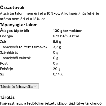
Összetevők
A zsírtartalom nem éri el a 10%-ot, A kollagén/húsfehérje
aránya nem éri el a 18%-ot
Tápanyagtartalom
Átlagos tápérték
100 g termékben
Energia
673 kJ/161 kcal
Zsír
9,5 g
- amelyből telített zsírsavak
3,7 g
Szénhidrát
0 g
- amelyből cukrok
0 g
Rost
0 g
Fehérje
20 g
Só
0,14 g
Tárolás és felhasználás
Tárolás
Fogyasztható: a fedőfólián jelzett időpontig.Hűtve tárolandó