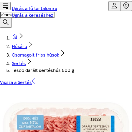
Ugrás a fő tartalomra
Ugrás a kereséshez
Húsáru
Csomagolt friss húsok
Sertés
Tesco darált sertéshús 500 g
Vissza a Sertés