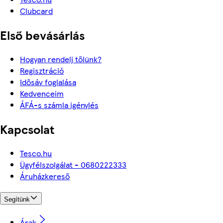
Clubcard
Első bevásárlás
Hogyan rendelj tőlünk?
Regisztráció
Idősáv foglalása
Kedvenceim
ÁFÁ-s számla igénylés
Kapcsolat
Tesco.hu
Ügyfélszolgálat - 0680222333
Áruházkereső
Segítünk
Árak