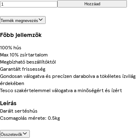
Hozzáad
Termék megnevezés
Főbb jellemzők
100% hús
Max 10% zsírtartalom
Megbízható beszállítóktól
Garantált frissesség
Gondosan válogatva és precízen darabolva a tökéletes ízvilág
érdekében
Tesco szakértelemmel válogatva a minőségért és ízért
Leírás
Darált sertéshús
Csomagolás mérete: 0.5kg
Összetevők