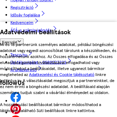
Regisztráció
Idősáv foglalása
Kedvenceim
ÁFÁ-s számla igénylés
Adatvédelmi beállítások
Kapcsolat
Mi és 18 partnerünk személyes adatokat, például böngészési
adatokat vagy egyedi azonosítókat tárolunk a készülékeden, és
Tesco.hu
hozzáférhetünk azokhoz. Az Összes elfogadása és az Összes
Ügyfélszolgálat - 0680222333
elutasítása gombok kiválasztásával elfogadhatod vagy
módosíthatod a beállításaidat, illetve ugyanezt bármikor
Áruházkereső
megteheted az
Adatkezelési és Cookie tájékoztató
linkre
kattintva is. A választásaidat megosztjuk a partnereinkkel, de
followUs
ez nem érinti a böngészési adataidat. A beállításaid alapján
személyre tudjuk szabni a vásárlási élményedet az oldalon.
A hozzájárulási beállításokat bármikor módosíthatod a
láblécben található Süti beállítások linkre kattintva.