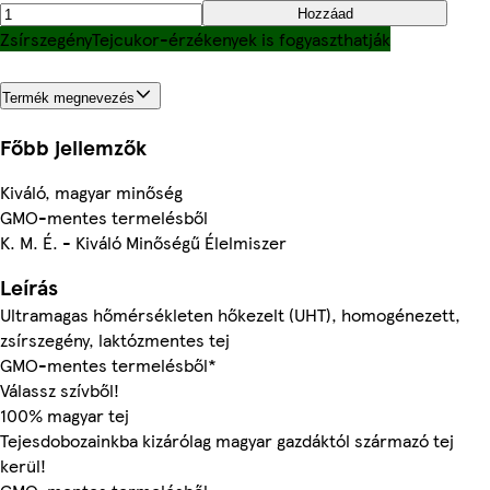
Hozzáad
Zsírszegény
Tejcukor-érzékenyek is fogyaszthatják
Termék megnevezés
Főbb jellemzők
Kiváló, magyar minőség
GMO-mentes termelésből
K. M. É. - Kiváló Minőségű Élelmiszer
Leírás
Ultramagas hőmérsékleten hőkezelt (UHT), homogénezett,
zsírszegény, laktózmentes tej
GMO-mentes termelésből*
Válassz szívből!
100% magyar tej
Tejesdobozainkba kizárólag magyar gazdáktól származó tej
kerül!