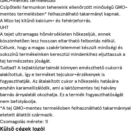
GMO-mentes termelésből
Csípőtelki farmunkon teheneink ellenőrzött minőségű GMO-
mentes termelésben* felhasználható takarmányt kapnak.
A Mizo tej kitűnő kalcium- és fehérjeforrás.
UHT
A tejet ultramagas hőmérsékleten hőkezeljük, ennek
köszönhetően lesz hosszan eltartható felbontás nélkül.
Célunk, hogy a magas szakértelemmel készült minőségi és
sokszínű termékeinken keresztül mindenkihez eljuttassuk a
tej természetes jóságát.
Tudtad? A tejlaktóztartalmát könnyen emészthető cukorrá
alakítottuk, így e terméket tejcukor-érzékenyek is
fogyaszthatják. Az átalakított cukor a hőkezelés hatására
enyhén karamellizálódik, ami a laktózmentes tej halvány
barnás árnyalatát okozhatja. Ez a termék fogyaszthatóságát
nem befolyásolja.
*A tej GMO-mentes termelésben felhasználható takarmánnyal
etetett állattól származik.
Csomagolás mérete: 1l
Külső cégek logói