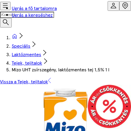
Ugrás a fő tartalomra
Ugrás a kereséshez
Speciális
Laktózmentes
Tejek, tejitalok
Mizo UHT zsírszegény, laktózmentes tej 1,5% 1 l
Vissza a Tejek, tejitalok