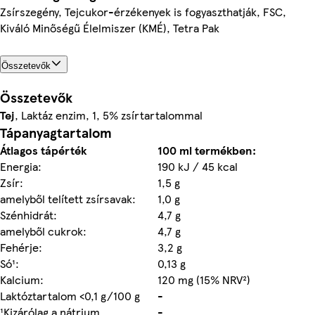
Zsírszegény, Tejcukor-érzékenyek is fogyaszthatják, FSC,
Kiváló Minőségű Élelmiszer (KMÉ), Tetra Pak
Összetevők
Összetevők
Tej
, Laktáz enzim, 1, 5% zsírtartalommal
Tápanyagtartalom
Átlagos tápérték
100 ml termékben:
Energia:
190 kJ / 45 kcal
Zsír:
1,5 g
amelyből telített zsírsavak:
1,0 g
Szénhidrát:
4,7 g
amelyből cukrok:
4,7 g
Fehérje:
3,2 g
Só¹:
0,13 g
Kalcium:
120 mg (15% NRV²)
Laktóztartalom <0,1 g/100 g
-
¹Kizárólag a nátrium
-