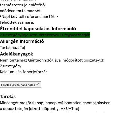
természetes jelenlétéből
adódóan tartalmaz sót.
²Napi beviteli referenciaérték
-
felnőttek számára.
Étrenddel kapcsolatos információ
Zsírszegény
Tejcukor-érzékenyek is fogyaszthatják
Allergén információ
Tartalmaz: Tej
Adalékanyagok
Nem tartalmaz Géntechnológiával módosított összetevők
Zsírszegény
Kalcium- és fehérjeforrás
Tárolás és felhasználás
Tárolás
Minőségét megőrzi (nap, hónap év) bontatlan csomagolásban
a doboz tetején jelzett időpontig. Az UHT tej