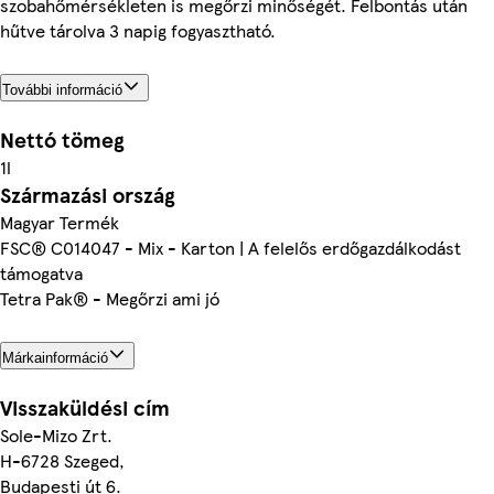
szobahőmérsékleten is megőrzi minőségét. Felbontás után
hűtve tárolva 3 napig fogyasztható.
További információ
Nettó tömeg
1l
Származási ország
Magyar Termék
FSC® C014047 - Mix - Karton | A felelős erdőgazdálkodást
támogatva
Tetra Pak® - Megőrzi ami jó
Márkainformáció
Visszaküldési cím
Sole-Mizo Zrt.
H-6728 Szeged,
Budapesti út 6.