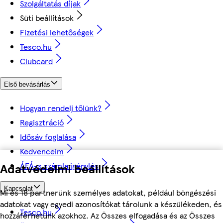
Szolgáltatás díjak
Süti beállítások
Fizetési lehetőségek
Tesco.hu
Clubcard
Első bevásárlás
Hogyan rendelj tőlünk?
Regisztráció
Idősáv foglalása
Kedvenceim
ÁFÁ-s számla igénylés
Adatvédelmi beállítások
Kapcsolat
Mi és 18 partnerünk személyes adatokat, például böngészési
adatokat vagy egyedi azonosítókat tárolunk a készülékeden, és
Tesco.hu
hozzáférhetünk azokhoz. Az Összes elfogadása és az Összes