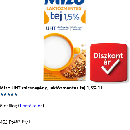
Mizo UHT zsírszegény, laktózmentes tej 1,5% 1 l
5 csillag
(
1 értékelés
)
452 Ft/l
452 Ft