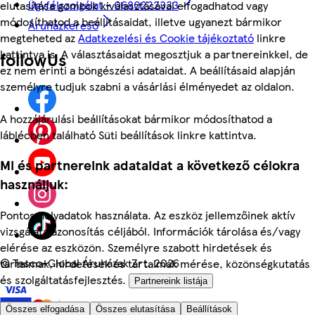
Ügyfélszolgálat - 0680222333
elutasítása gombok kiválasztásával elfogadhatod vagy
módosíthatod a beállításaidat, illetve ugyanezt bármikor
Áruházkereső
megteheted az
Adatkezelési és Cookie tájékoztató
linkre
kattintva is. A választásaidat megosztjuk a partnereinkkel, de
followUs
ez nem érinti a böngészési adataidat. A beállításaid alapján
személyre tudjuk szabni a vásárlási élményedet az oldalon.
A hozzájárulási beállításokat bármikor módosíthatod a
láblécben található Süti beállítások linkre kattintva.
Mi és partnereink adataidat a következő célokra
használjuk:
Pontos helyadatok használata. Az eszköz jellemzőinek aktív
vizsgálata azonosítás céljából. Információk tárolása és/vagy
elérése az eszközön. Személyre szabott hirdetések és
©
Tesco-Global Áruházak Zrt. 2026
tartalmak, hirdetések és tartalmak mérése, közönségkutatás
és szolgáltatásfejlesztés.
Partnereink listája
Összes elfogadása
Összes elutasítása
Beállítások