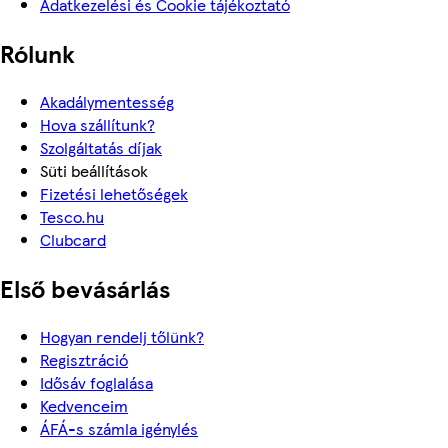
Adatkezelési és Cookie tájékoztató
Rólunk
Akadálymentesség
Hova szállítunk?
Szolgáltatás díjak
Süti beállítások
Fizetési lehetőségek
Tesco.hu
Clubcard
Első bevásárlás
Hogyan rendelj tőlünk?
Regisztráció
Idősáv foglalása
Kedvenceim
ÁFÁ-s számla igénylés