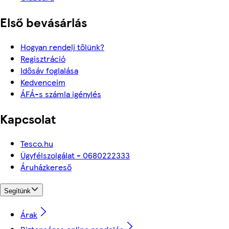
Első bevásárlás
Hogyan rendelj tőlünk?
Regisztráció
Idősáv foglalása
Kedvenceim
ÁFÁ-s számla igénylés
Kapcsolat
Tesco.hu
Ügyfélszolgálat - 0680222333
Áruházkereső
Segítünk
Árak