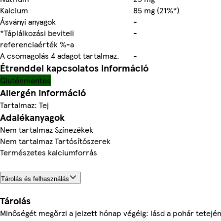
Kalcium
85 mg (21%*)
Ásványi anyagok
-
*Táplálkozási beviteli
-
referenciaérték %-a
A csomagolás 4 adagot tartalmaz.
-
Étrenddel kapcsolatos információ
Gluténmentes
Allergén információ
Tartalmaz: Tej
Adalékanyagok
Nem tartalmaz Színezékek
Nem tartalmaz Tartósítószerek
Természetes kalciumforrás
Tárolás és felhasználás
Tárolás
Minőségét megőrzi a jelzett hónap végéig: lásd a pohár tetején