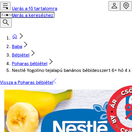
Ugrás a fő tartalomra
Ugrás a kereséshez
Baba
Bébiétel
Poharas bébiétel
Nestlé Yogolino tejalapú banános bébidesszert 6+ hó 4 x 
Vissza a Poharas bébiétel