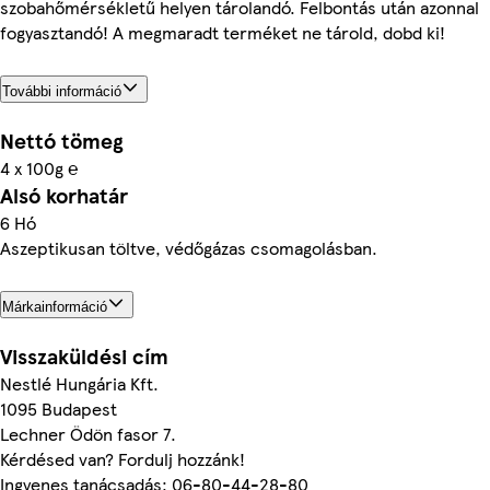
szobahőmérsékletű helyen tárolandó. Felbontás után azonnal
fogyasztandó! A megmaradt terméket ne tárold, dobd ki!
További információ
Nettó tömeg
4 x 100g ℮
Alsó korhatár
6 Hó
Aszeptikusan töltve, védőgázas csomagolásban.
Márkainformáció
Visszaküldési cím
Nestlé Hungária Kft.
1095 Budapest
Lechner Ödön fasor 7.
Kérdésed van? Fordulj hozzánk!
Ingyenes tanácsadás: 06-80-44-28-80