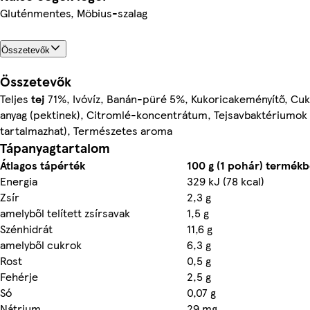
Gluténmentes, Möbius-szalag
Összetevők
Összetevők
Teljes
tej
71%, Ivóvíz, Banán-püré 5%, Kukoricakeményítő, Cuko
anyag (pektinek), Citromlé-koncentrátum, Tejsavbaktériumok 
tartalmazhat), Természetes aroma
Tápanyagtartalom
Átlagos tápérték
100 g (1 pohár) termék
Energia
329 kJ (78 kcal)
Zsír
2,3 g
amelyből telített zsírsavak
1,5 g
Szénhidrát
11,6 g
amelyből cukrok
6,3 g
Rost
0,5 g
Fehérje
2,5 g
Só
0,07 g
Nátrium
29 mg