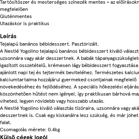
Tartósítószer és mesterséges színezék mentes - az előírások
megfelelően
Gluténmentes
Utazáskor is praktikus
Leírás
Tejalapú banános bébidesszert. Pasztörizált.
A Nestlé Yogolino tejalapú banános bébidesszert kiváló választá
uzsonnára vagy akár desszertnek. A babák tápanyagszükségle
igazított összetételű, krémesen lágy bébidesszert fogyasztása 
ajánlott napi tej és tejtermék beviteléhez. Természetes kalci
kalciumtartalma hozzájárul gyermeked csontjainak megfelelő
növekedéséhez és fejlődéséhez. A speciális hőkezelési eljárá
köszönhetően hűtést nem igényel, így praktikusan bárhová ma
viheted, legyen rövidebb vagy hosszabb utazás.
A Nestlé Yogolino kiváló választás tízóraira, uzsonnára vagy aká
desszertnek is. Csak egy kiskanálra lesz szükség, és már jöhet 
falat.
Csomagolás mérete: 0.4kg
Külső cégek logói