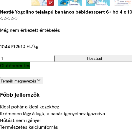
Nestlé Yogolino tejalapú banános bébidesszert 6+ hó 4 x 10
Még nem érkezett értékelés
2610 Ft/kg
1044 Ft
Hozzáad
Gluténmentes
Termék megnevezés
Főbb jellemzők
Kicsi pohár a kicsi kezekhez
Krémesen lágy állagú, a babák igényeihez igazodva
Hűtést nem igényel
Természetes kalciumforrás