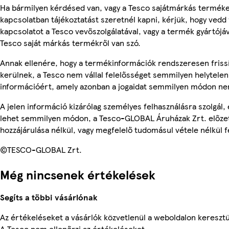
Ha bármilyen kérdésed van, vagy a Tesco sajátmárkás termék
kapcsolatban tájékoztatást szeretnél kapni, kérjük, hogy vedd 
kapcsolatot a Tesco vevőszolgálatával, vagy a termék gyártójá
Tesco saját márkás termékről van szó.
Annak ellenére, hogy a termékinformációk rendszeresen friss
kerülnek, a Tesco nem vállal felelősséget semmilyen helytelen
információért, amely azonban a jogaidat semmilyen módon nem
A jelen információ kizárólag személyes felhasználásra szolgál,
lehet semmilyen módon, a Tesco-GLOBAL Áruházak Zrt. előzet
hozzájárulása nélkül, vagy megfelelő tudomásul vétele nélkül f
©TESCO-GLOBAL Zrt.
Még nincsenek értékelések
Segíts a többi vásárlónak
Az értékeléseket a vásárlók közvetlenül a weboldalon keresztül
A Tesco nem ellenőrzi az értékeléseket.