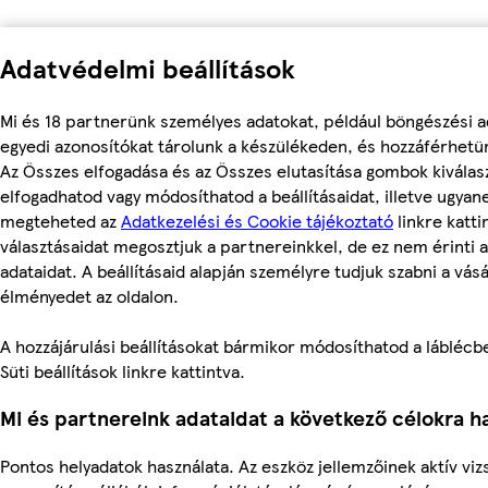
Adatvédelmi beállítások
Mi és 18 partnerünk személyes adatokat, például böngészési a
egyedi azonosítókat tárolunk a készülékeden, és hozzáférhetü
Az Összes elfogadása és az Összes elutasítása gombok kiválas
elfogadhatod vagy módosíthatod a beállításaidat, illetve ugyan
megteheted az
Adatkezelési és Cookie tájékoztató
linkre kattin
választásaidat megosztjuk a partnereinkkel, de ez nem érinti 
adataidat. A beállításaid alapján személyre tudjuk szabni a vásá
élményedet az oldalon.
A hozzájárulási beállításokat bármikor módosíthatod a láblécbe
Süti beállítások linkre kattintva.
Mi és partnereink adataidat a következő célokra ha
Pontos helyadatok használata. Az eszköz jellemzőinek aktív viz