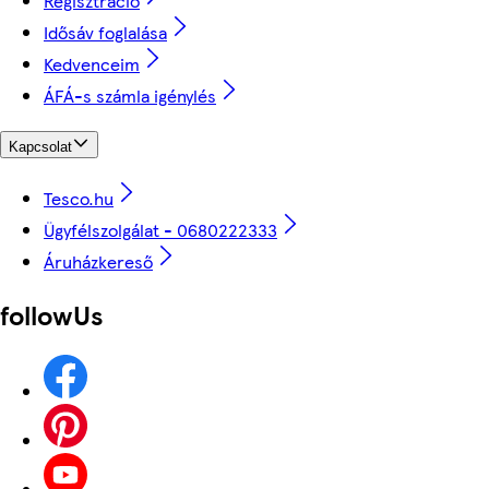
Regisztráció
Idősáv foglalása
Kedvenceim
ÁFÁ-s számla igénylés
Kapcsolat
Tesco.hu
Ügyfélszolgálat - 0680222333
Áruházkereső
followUs