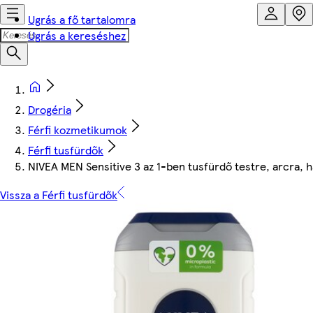
Ugrás a fő tartalomra
Ugrás a kereséshez
Drogéria
Férfi kozmetikumok
Férfi tusfürdők
NIVEA MEN Sensitive 3 az 1-ben tusfürdő testre, arcra, h
Vissza a Férfi tusfürdők