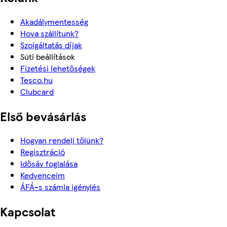
Akadálymentesség
Hova szállítunk?
Szolgáltatás díjak
Süti beállítások
Fizetési lehetőségek
Tesco.hu
Clubcard
Első bevásárlás
Hogyan rendelj tőlünk?
Regisztráció
Idősáv foglalása
Kedvenceim
ÁFÁ-s számla igénylés
Kapcsolat