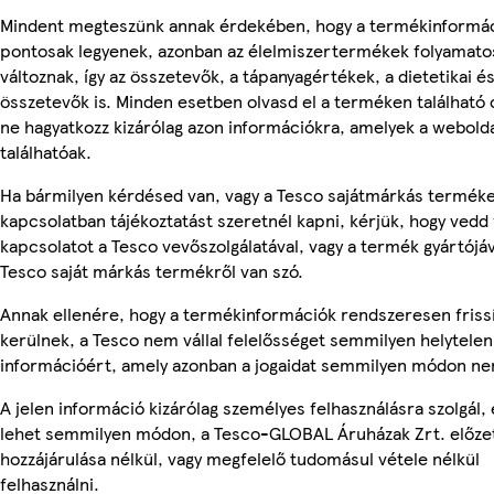
Mindent megteszünk annak érdekében, hogy a termékinformá
pontosak legyenek, azonban az élelmiszertermékek folyamato
változnak, így az összetevők, a tápanyagértékek, a dietetikai és
összetevők is. Minden esetben olvasd el a terméken található
ne hagyatkozz kizárólag azon információkra, amelyek a webold
találhatóak.
Ha bármilyen kérdésed van, vagy a Tesco sajátmárkás termék
kapcsolatban tájékoztatást szeretnél kapni, kérjük, hogy vedd 
kapcsolatot a Tesco vevőszolgálatával, vagy a termék gyártójá
Tesco saját márkás termékről van szó.
Annak ellenére, hogy a termékinformációk rendszeresen friss
kerülnek, a Tesco nem vállal felelősséget semmilyen helytelen
információért, amely azonban a jogaidat semmilyen módon nem
A jelen információ kizárólag személyes felhasználásra szolgál,
lehet semmilyen módon, a Tesco-GLOBAL Áruházak Zrt. előzet
hozzájárulása nélkül, vagy megfelelő tudomásul vétele nélkül
felhasználni.