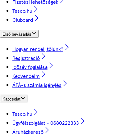
Fizetési lehetőségek
Tesco.hu
Clubcard
Első bevásárlás
Hogyan rendelj tőlünk?
Regisztráció
Idősáv foglalása
Kedvenceim
ÁFÁ-s számla igénylés
Kapcsolat
Tesco.hu
Ügyfélszolgálat - 0680222333
Áruházkereső