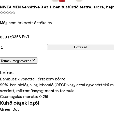
NIVEA MEN Sensitive 3 az 1-ben tusfürdő testre, arcra, haj
Még nem érkezett értékelés
3356 Ft/l
839 Ft
Hozzáad
Termék megnevezés
Leírás
Bambusz kivonattal, érzékeny bőrre.
99%-ban biológiailag lebomló (OECD vagy azzal egyenértékű 
szerint), mikroműanyag-mentes formula.
Csomagolás mérete: 0.25l
Külső cégek logói
Green Dot