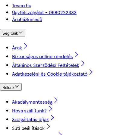
Tesco.hu
Ügyfélszolgálat - 0680222333
Áruházkereső
Segítünk
Árak
Biztonságos online rendelés
Általános Szerződési Feltételek
Adatkezelési és Cookie tájékoztató
Rólunk
Akadálymentesség
Hova szállítunk?
Szolgáltatás díjak
Süti beállítások