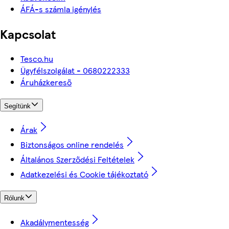
ÁFÁ-s számla igénylés
Kapcsolat
Tesco.hu
Ügyfélszolgálat - 0680222333
Áruházkereső
Segítünk
Árak
Biztonságos online rendelés
Általános Szerződési Feltételek
Adatkezelési és Cookie tájékoztató
Rólunk
Akadálymentesség