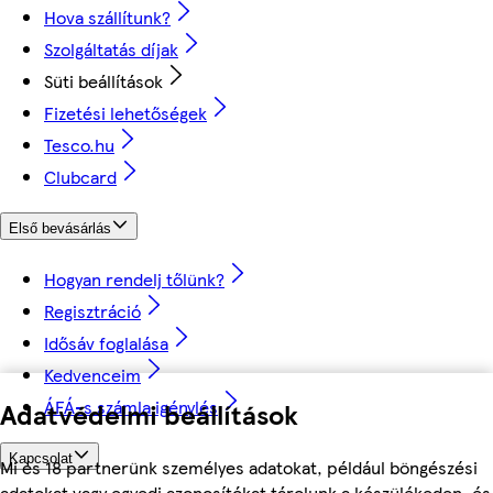
Hova szállítunk?
Szolgáltatás díjak
Süti beállítások
Fizetési lehetőségek
Tesco.hu
Clubcard
Első bevásárlás
Hogyan rendelj tőlünk?
Regisztráció
Idősáv foglalása
Kedvenceim
ÁFÁ-s számla igénylés
Adatvédelmi beállítások
Kapcsolat
Mi és 18 partnerünk személyes adatokat, például böngészési
adatokat vagy egyedi azonosítókat tárolunk a készülékeden, és