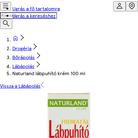
Ugrás a fő tartalomra
Ugrás a kereséshez
Drogéria
Bőrápolás
Lábápolás
Naturland lábpuhító krém 100 ml
Vissza a Lábápolás