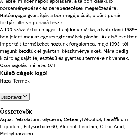
A lábfej mindennapos ápolására, a talpon kialakuló
bőrkeményedések és berepedezések megelőzésére.
Hatóanyagai gyorsítják a bőr megújulását, a bőrt puhán
tartják, illetve puhává teszik.
A 100 százalékban magyar tulajdonú márka, a Naturland 1989-
ben jelent meg az egészségtermékek piacán. Az első években
importált termékeket hoztunk forgalomba, majd 1993-tól
magunk kezdtük el gyártani készítményeinket. Mára pedig
kizárólag saját fejlesztésű és gyártású termékeink vannak.
Csomagolás mérete: 0.1l
Külső cégek logói
Hazai Termék
Összetevők
Összetevők
Aqua, Petrolatum, Glycerin, Cetearyl Alcohol, Paraffinum
Liquidum, Polysorbate 60, Alcohol, Lecithin, Citric Acid,
Methylparaben