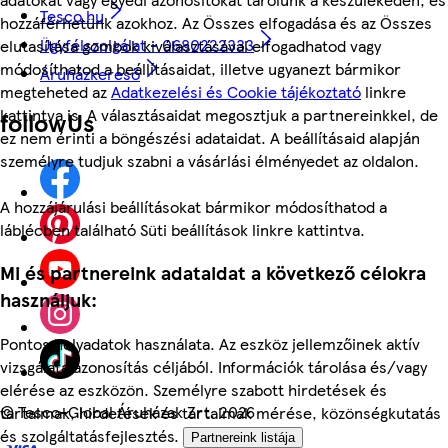
Tesco.hu
hozzáférhetünk azokhoz. Az Összes elfogadása és az Összes
Ügyfélszolgálat - 0680222333
elutasítása gombok kiválasztásával elfogadhatod vagy
módosíthatod a beállításaidat, illetve ugyanezt bármikor
Áruházkereső
megteheted az
Adatkezelési és Cookie tájékoztató
linkre
kattintva is. A választásaidat megosztjuk a partnereinkkel, de
followUs
ez nem érinti a böngészési adataidat. A beállításaid alapján
személyre tudjuk szabni a vásárlási élményedet az oldalon.
A hozzájárulási beállításokat bármikor módosíthatod a
láblécben található Süti beállítások linkre kattintva.
Mi és partnereink adataidat a következő célokra
használjuk:
Pontos helyadatok használata. Az eszköz jellemzőinek aktív
vizsgálata azonosítás céljából. Információk tárolása és/vagy
elérése az eszközön. Személyre szabott hirdetések és
©
Tesco-Global Áruházak Zrt. 2026
tartalmak, hirdetések és tartalmak mérése, közönségkutatás
és szolgáltatásfejlesztés.
Partnereink listája