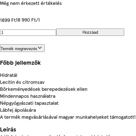
Még nem érkezett értékelés
18 990 Ft/l
1899 Ft
Hozzáad
Termék megnevezés
Főbb jellemzők
Hidratál
Lecitin és citromsav
Bőrkeményedések berepedezések ellen
Mindennapos használatra
Népgyógyászati tapasztalat
Lábfej ápolására
A termék megvásárlásával magyar munkahelyeket támogatott!
Leírás