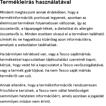
Termékleírás használatával
Mindent megteszünk annak érdekében, hogy a
termékinformációk pontosak legyenek, azonban az
élelmiszertermékek folyamatosan változnak, így az
összetevők, a tápanyagértékek, a dietetikai és allergén
összetevők is. Minden esetben olvasd el a terméken található
címkét és ne hagyatkozz kizárólag azon információkra,
amelyek a weboldalon találhatóak.
Ha bármilyen kérdésed van, vagy a Tesco sajátmárkás
termékekkel kapcsolatban tájékoztatást szeretnél kapni,
kérjük, hogy vedd fel a kapcsolatot a Tesco vevőszolgálatával,
vagy a termék gyártójával, ha nem Tesco saját márkás
termékről van szó.
Annak ellenére, hogy a termékinformációk rendszeresen
frissítésre kerülnek, a Tesco nem vállal felelősséget
semmilyen helytelen információért, amely azonban a jogaidat
semmilyen módon nem érinti.