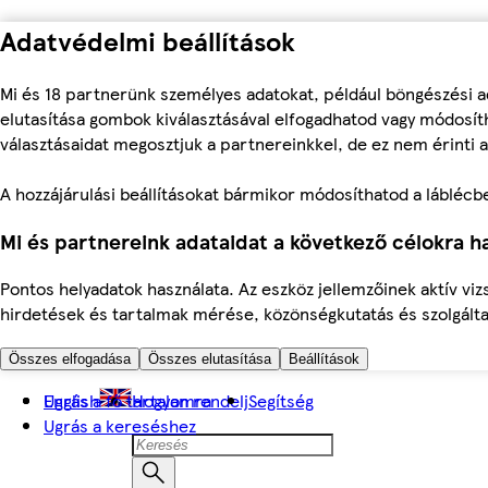
Adatvédelmi beállítások
Mi és 18 partnerünk személyes adatokat, például böngészési a
elutasítása gombok kiválasztásával elfogadhatod vagy módosíth
választásaidat megosztjuk a partnereinkkel, de ez nem érinti a
A hozzájárulási beállításokat bármikor módosíthatod a láblécben 
Mi és partnereink adataidat a következő célokra ha
Pontos helyadatok használata. Az eszköz jellemzőinek aktív viz
hirdetések és tartalmak mérése, közönségkutatás és szolgálta
Összes elfogadása
Összes elutasítása
Beállítások
Ugrás a fő tartalomra
English
Hogyan rendelj
Segítség
Ugrás a kereséshez