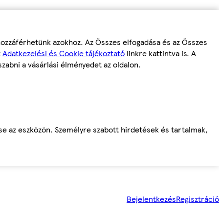
 hozzáférhetünk azokhoz. Az Összes elfogadása és az Összes
z
Adatkezelési és Cookie tájékoztató
linkre kattintva is. A
szabni a vásárlási élményedet az oldalon.
ése az eszközön. Személyre szabott hirdetések és tartalmak,
Bejelentkezés
Regisztráció