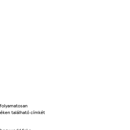
 folyamatosan
méken található címkét