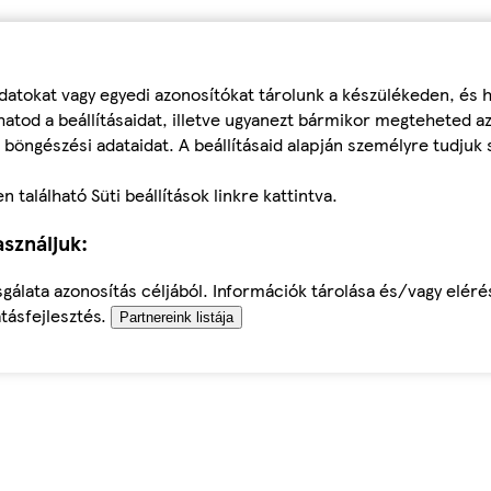
datokat vagy egyedi azonosítókat tárolunk a készülékeden, és
atod a beállításaidat, illetve ugyanezt bármikor megteheted a
 böngészési adataidat. A beállításaid alapján személyre tudjuk 
található Süti beállítások linkre kattintva.
sználjuk:
sgálata azonosítás céljából. Információk tárolása és/vagy elér
tásfejlesztés.
Partnereink listája