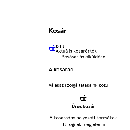
Kosár
0 Ft
Aktuális kosárérték
0 Ft
Aktuális kosárérték
Bevásárlás elküldése
A kosarad
Válassz szolgáltatásaink közül
Üres kosár
A kosaradba helyezett termékek
itt fognak megjelenni