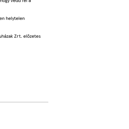
hogy vedd fel a
en helytelen
uházak Zrt. előzetes