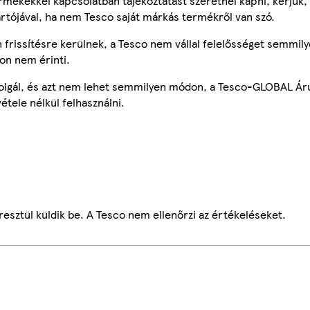
mékekkel kapcsolatban tájékoztatást szeretnél kapni, kérjük, 
ártójával, ha nem Tesco saját márkás termékről van szó.
frissítésre kerülnek, a Tesco nem vállal felelősséget semmily
on nem érinti.
szolgál, és azt nem lehet semmilyen módon, a Tesco-GLOBAL Ár
étele nélkül felhasználni.
esztül küldik be. A Tesco nem ellenőrzi az értékeléseket.