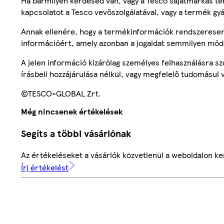
Ha bármilyen kérdésed van, vagy a Tesco sajátmárkás ter
kapcsolatot a Tesco vevőszolgálatával, vagy a termék gy
Annak ellenére, hogy a termékinformációk rendszeresen 
információért, amely azonban a jogaidat semmilyen mód
A jelen információ kizárólag személyes felhasználásra 
írásbeli hozzájárulása nélkül, vagy megfelelő tudomásul v
©TESCO-GLOBAL Zrt.
Még nincsenek értékelések
Segíts a többi vásárlónak
Az értékeléseket a vásárlók közvetlenül a weboldalon ker
Írj értékelést