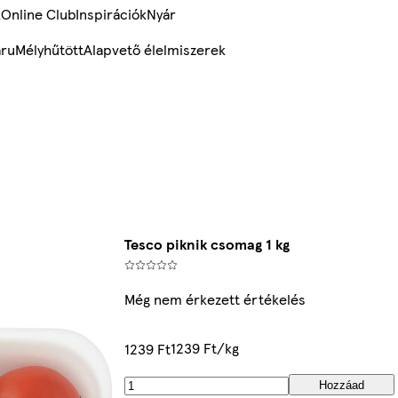
k
Online Club
Inspirációk
Nyár
ru
Mélyhűtött
Alapvető élelmiszerek
Tesco piknik csomag 1 kg
Még nem érkezett értékelés
1239 Ft/kg
1239 Ft
Hozzáad