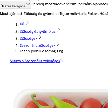
Rendelj most!
Kedvenceim
Speciális ajánlato
Összes kategória
Most ajánlott!
Zöldség és gyümölcs
Tejtermék-tojás
Pékáru
Húsá
Zöldség és gyümölcs
Zöldségek
Szezonális zöldségek
Tesco piknik csomag 1 kg
Vissza a Szezonális zöldségek