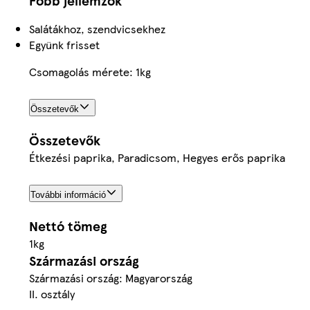
Főbb jellemzők
Salátákhoz, szendvicsekhez
Együnk frisset
Csomagolás mérete: 1kg
Összetevők
Összetevők
Étkezési paprika, Paradicsom, Hegyes erős paprika
További információ
Nettó tömeg
1kg
Származási ország
Származási ország: Magyarország
II. osztály