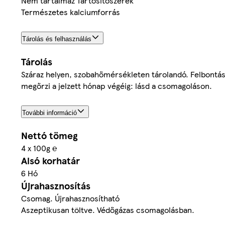
Nem tartalmaz Tartósítószerek
Természetes kalciumforrás
Tárolás és felhasználás
Tárolás
Száraz helyen, szobahőmérsékleten tárolandó. Felbontás
megőrzi a jelzett hónap végéig: lásd a csomagoláson.
További információ
Nettó tömeg
4 x 100g ℮
Alsó korhatár
6 Hó
Újrahasznosítás
Csomag. Újrahasznosítható
Aszeptikusan töltve. Védőgázas csomagolásban.