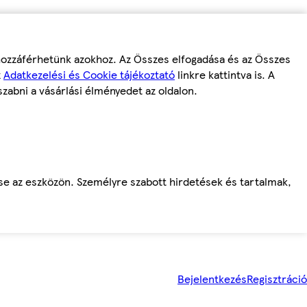
 hozzáférhetünk azokhoz. Az Összes elfogadása és az Összes
z
Adatkezelési és Cookie tájékoztató
linkre kattintva is. A
szabni a vásárlási élményedet az oldalon.
ése az eszközön. Személyre szabott hirdetések és tartalmak,
Bejelentkezés
Regisztráció