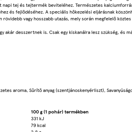
tt napi tej és tejtermék beviteléhez. Természetes kalciumforrá
hez és fejlődéséhez. A speciális hőkezelési eljárásnak köszö
en rövidebb vagy hosszabb utazás, mely során megfelelő köztes 
gy akár desszertnek is. Csak egy kiskanálra lesz szükség, és már
etes aroma, Sűrítő anyag (szentjánoskenyérliszt), Savanyúságo
100 g (1 pohár) termékben
331 kJ
79 kcal
2,8 g