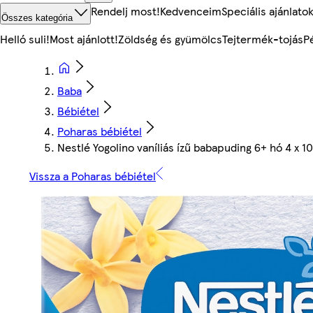
Rendelj most!
Kedvenceim
Speciális ajánlato
Összes kategória
Helló suli!
Most ajánlott!
Zöldség és gyümölcs
Tejtermék-tojás
P
Baba
Bébiétel
Poharas bébiétel
Nestlé Yogolino vaníliás ízű babapuding 6+ hó 4 x 10
Vissza a Poharas bébiétel