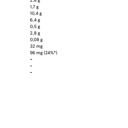
1,7 g
10,4 g
6,4 g
0,5 g
2,8 g
0,08 g
32 mg
96 mg (24%*)
-
-
-