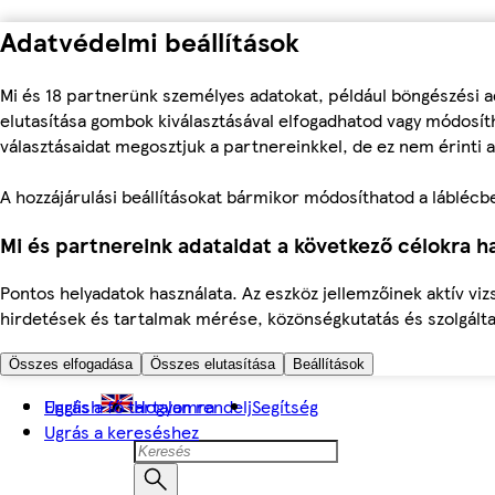
Adatvédelmi beállítások
Mi és 18 partnerünk személyes adatokat, például böngészési a
elutasítása gombok kiválasztásával elfogadhatod vagy módosíth
választásaidat megosztjuk a partnereinkkel, de ez nem érinti a
A hozzájárulási beállításokat bármikor módosíthatod a láblécben 
Mi és partnereink adataidat a következő célokra ha
Pontos helyadatok használata. Az eszköz jellemzőinek aktív viz
hirdetések és tartalmak mérése, közönségkutatás és szolgálta
Összes elfogadása
Összes elutasítása
Beállítások
Ugrás a fő tartalomra
English
Hogyan rendelj
Segítség
Ugrás a kereséshez