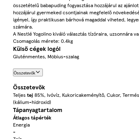
összetételű babapuding fogyasztása hozzájárul az ajánlo
hozzájárul gyermeked csontjainak megfelelő növekedésé
igényel, így praktikusan bárhová magaddal viheted, legy
számára.
A Nestlé Yogolino kiváló választás tízóraira, uzsonnára va
Csomagolás mérete: 0.4kg
Külső cégek logói
Gluténmentes, Möbius-szalag
Összetevők
Összetevők
Teljes
tej
85%, Ivóvíz, Kukoricakeményítő, Cukor, Termész
(kálium-hidroxid)
Tápanyagtartalom
Átlagos tápérték
Energia
-
Zsír