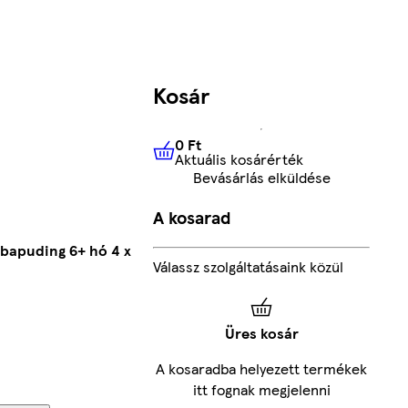
Kosár
0 Ft
Aktuális kosárérték
0 Ft
Aktuális kosárérték
Bevásárlás elküldése
A kosarad
abapuding 6+ hó 4 x
Válassz szolgáltatásaink közül
Üres kosár
A kosaradba helyezett termékek
itt fognak megjelenni