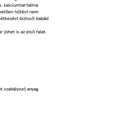
s, kalciumtartalma
nhetően hűtést nem
étkezést biztosít babád
 jöhet is az első falat.
t szabályozó anyag