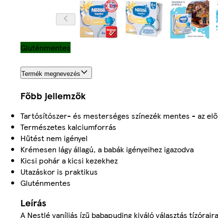
Gluténmentes
Termék megnevezés
Főbb jellemzők
Tartósítószer- és mesterséges színezék mentes - az el
Természetes kalciumforrás
Hűtést nem igényel
Krémesen lágy állagú, a babák igényeihez igazodva
Kicsi pohár a kicsi kezekhez
Utazáskor is praktikus
Gluténmentes
Leírás
A Nestlé vaníliás ízű babapuding kiváló választás tízóra