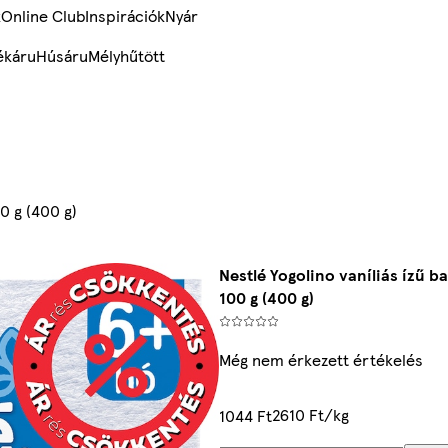
k
Online Club
Inspirációk
Nyár
ékáru
Húsáru
Mélyhűtött
0 g (400 g)
Nestlé Yogolino vaníliás ízű b
100 g (400 g)
Még nem érkezett értékelés
2610 Ft/kg
1044 Ft