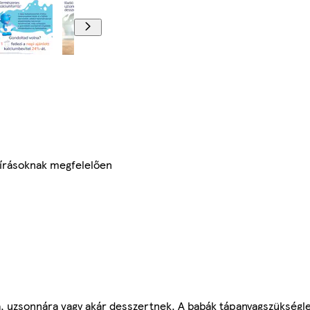
őírásoknak megfelelően
ira, uzsonnára vagy akár desszertnek. A babák tápanyagszükségle