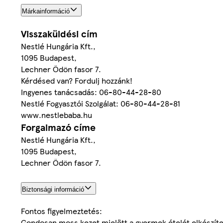
Márkainformáció
Visszaküldési cím
Nestlé Hungária Kft.,
1095 Budapest,
Lechner Ödön fasor 7.
Kérdésed van? Fordulj hozzánk!
Ingyenes tanácsadás: 06-80-44-28-80
Nestlé Fogyasztói Szolgálat: 06-80-44-28-81
www.nestlebaba.hu
Forgalmazó címe
Nestlé Hungária Kft.,
1095 Budapest,
Lechner Ödön fasor 7.
Biztonsági információ
Fontos figyelmeztetés:
Gondosan moss kezet mielőtt a gyermek ételét elkészíted