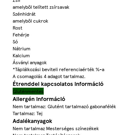
amelyből telített zsírsavak
Szénhidrát
amelyből cukrok
Rost
Fehérje
Só
Nátrium
Kalcium
Ásványi anyagok
*Táplálkozási beviteli referenciaérték %-a
A csomagolás 4 adagot tartalmaz.
Étrenddel kapcsolatos információ
Gluténmentes
Allergén információ
Nem tartalmaz: Glutént tartalmazó gabonafélék
Tartalmaz: Tej
Adalékanyagok
Nem tartalmaz Mesterséges színezékek