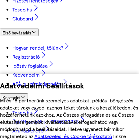
Fizetési lehetőségek
Tesco.hu
Clubcard
Első bevásárlás
Hogyan rendelj tőlünk?
Regisztráció
Idősáv foglalása
Kedvenceim
ÁFÁ-s számla igénylés
Adatvédelmi beállítások
Kapcsolat
Mi és 18 partnerünk személyes adatokat, például böngészési
adatokat vagy egyedi azonosítókat tárolunk a készülékeden, és
Tesco.hu
hozzáférhetünk azokhoz. Az Összes elfogadása és az Összes
Ügyfélszolgálat - 0680222333
elutasítása gombok kiválasztásával elfogadhatod vagy
módosíthatod a beállításaidat, illetve ugyanezt bármikor
Áruházkereső
megteheted az
Adatkezelési és Cookie tájékoztató
linkre