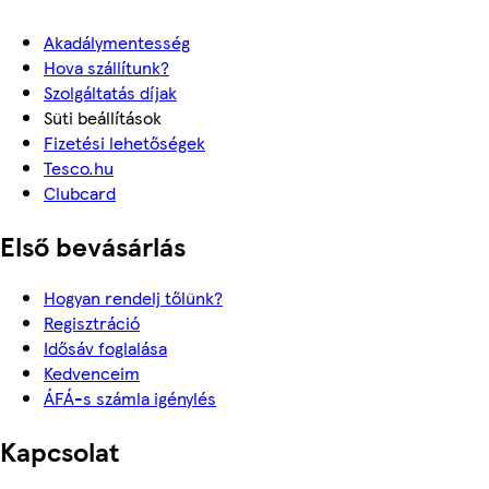
Akadálymentesség
Hova szállítunk?
Szolgáltatás díjak
Süti beállítások
Fizetési lehetőségek
Tesco.hu
Clubcard
Első bevásárlás
Hogyan rendelj tőlünk?
Regisztráció
Idősáv foglalása
Kedvenceim
ÁFÁ-s számla igénylés
Kapcsolat