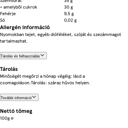
Szénhidrát
35 g
- amelyből cukrok
30 g
Fehérje
9,5 g
Só
0,02 g
Allergén információ
Nyomokban tejet, egyéb dióféléket, szóját és szezámmagot
tartalmazhat.
Tárolás és felhasználás
Tárolás
Minőségét megőrzi a hónap végéig: lásd a
csomagoláson.Tárolás: száraz hűvös helyen.
További információ
Nettó tömeg
100g ℮