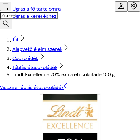
Ugrás a fő tartalomra
Ugrás a kereséshez
Alapvető élelmiszerek
Csokoládék
Táblás étcsokoládék
Lindt Excellence 70% extra étcsokoládé 100 g
Vissza a Táblás étcsokoládék