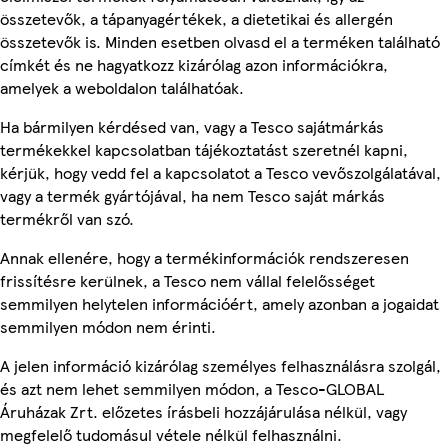
összetevők, a tápanyagértékek, a dietetikai és allergén
összetevők is. Minden esetben olvasd el a terméken található
címkét és ne hagyatkozz kizárólag azon információkra,
amelyek a weboldalon találhatóak.
Ha bármilyen kérdésed van, vagy a Tesco sajátmárkás
termékekkel kapcsolatban tájékoztatást szeretnél kapni,
kérjük, hogy vedd fel a kapcsolatot a Tesco vevőszolgálatával,
vagy a termék gyártójával, ha nem Tesco saját márkás
termékről van szó.
Annak ellenére, hogy a termékinformációk rendszeresen
frissítésre kerülnek, a Tesco nem vállal felelősséget
semmilyen helytelen információért, amely azonban a jogaidat
semmilyen módon nem érinti.
A jelen információ kizárólag személyes felhasználásra szolgál,
és azt nem lehet semmilyen módon, a Tesco-GLOBAL
Áruházak Zrt. előzetes írásbeli hozzájárulása nélkül, vagy
megfelelő tudomásul vétele nélkül felhasználni.