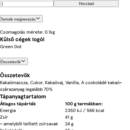
Hozzáad
Termék megnevezés
Csomagolás mérete: 0.1kg
Külső cégek logói
Green Dot
Összetevők
Összetevők
Kakaómassza, Cukor, Kakaóvaj, Vanília, A csokoládé kakaó-
szárazanyag legalább 70%
Tápanyagtartalom
Átlagos tápérték
100 g termékben:
Energia
2350 kJ / 566 kcal
Zsír
41 g
- amelyből telített zsírsavak
24 g