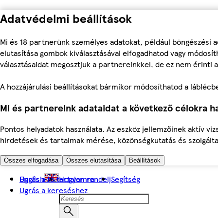
Adatvédelmi beállítások
Mi és 18 partnerünk személyes adatokat, például böngészési a
elutasítása gombok kiválasztásával elfogadhatod vagy módosíth
választásaidat megosztjuk a partnereinkkel, de ez nem érinti a
A hozzájárulási beállításokat bármikor módosíthatod a láblécben 
Mi és partnereink adataidat a következő célokra ha
Pontos helyadatok használata. Az eszköz jellemzőinek aktív viz
hirdetések és tartalmak mérése, közönségkutatás és szolgálta
Összes elfogadása
Összes elutasítása
Beállítások
Ugrás a fő tartalomra
English
Hogyan rendelj
Segítség
Ugrás a kereséshez