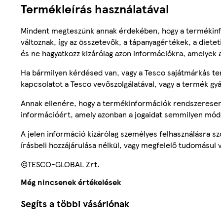
Termékleírás használatával
Mindent megteszünk annak érdekében, hogy a termékinf
változnak, így az összetevők, a tápanyagértékek, a diete
és ne hagyatkozz kizárólag azon információkra, amelyek 
Ha bármilyen kérdésed van, vagy a Tesco sajátmárkás ter
kapcsolatot a Tesco vevőszolgálatával, vagy a termék gy
Annak ellenére, hogy a termékinformációk rendszeresen 
információért, amely azonban a jogaidat semmilyen mód
A jelen információ kizárólag személyes felhasználásra 
írásbeli hozzájárulása nélkül, vagy megfelelő tudomásul v
©TESCO-GLOBAL Zrt.
Még nincsenek értékelések
Segíts a többi vásárlónak