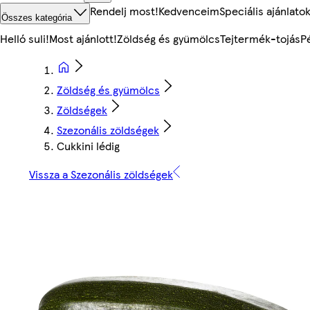
Rendelj most!
Kedvenceim
Speciális ajánlato
Összes kategória
Helló suli!
Most ajánlott!
Zöldség és gyümölcs
Tejtermék-tojás
P
Zöldség és gyümölcs
Zöldségek
Szezonális zöldségek
Cukkini lédig
Vissza a Szezonális zöldségek