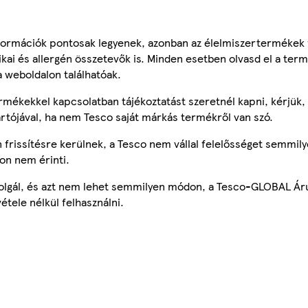
ormációk pontosak legyenek, azonban az élelmiszertermékek
tikai és allergén összetevők is. Minden esetben olvasd el a ter
a weboldalon találhatóak.
mékekkel kapcsolatban tájékoztatást szeretnél kapni, kérjük, 
ártójával, ha nem Tesco saját márkás termékről van szó.
frissítésre kerülnek, a Tesco nem vállal felelősséget semmily
on nem érinti.
szolgál, és azt nem lehet semmilyen módon, a Tesco-GLOBAL Ár
étele nélkül felhasználni.