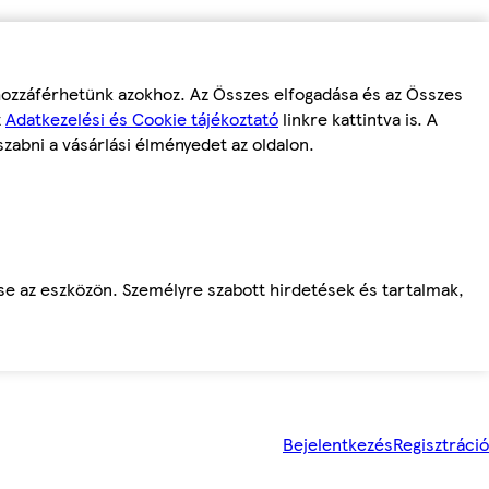
 hozzáférhetünk azokhoz. Az Összes elfogadása és az Összes
z
Adatkezelési és Cookie tájékoztató
linkre kattintva is. A
szabni a vásárlási élményedet az oldalon.
ése az eszközön. Személyre szabott hirdetések és tartalmak,
Bejelentkezés
Regisztráció