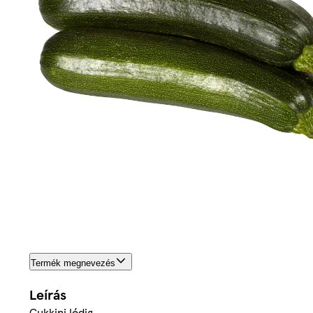
Termék megnevezés
Leírás
Cukkini lédig