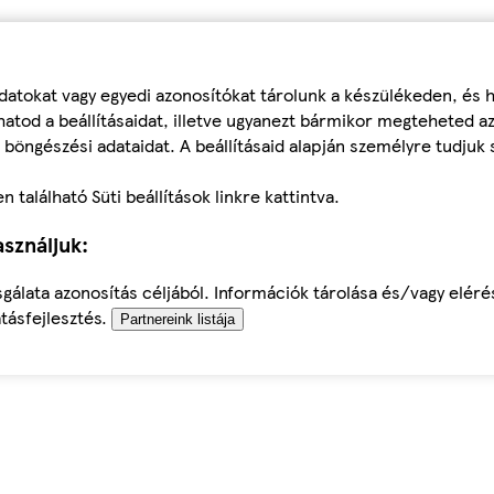
datokat vagy egyedi azonosítókat tárolunk a készülékeden, és
atod a beállításaidat, illetve ugyanezt bármikor megteheted a
 böngészési adataidat. A beállításaid alapján személyre tudjuk 
található Süti beállítások linkre kattintva.
sználjuk:
sgálata azonosítás céljából. Információk tárolása és/vagy elér
tásfejlesztés.
Partnereink listája