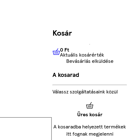
Kosár
0 Ft
Aktuális kosárérték
0 Ft
Aktuális kosárérték
Bevásárlás elküldése
A kosarad
Válassz szolgáltatásaink közül
Üres kosár
A kosaradba helyezett termékek
itt fognak megjelenni