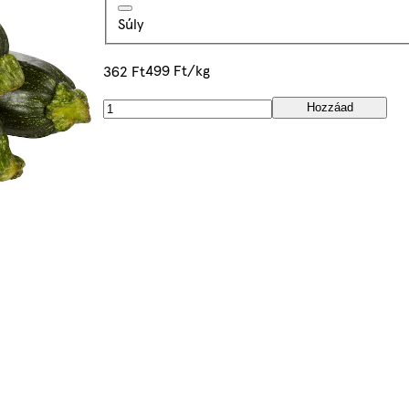
Súly
499 Ft/kg
362 Ft
Hozzáad