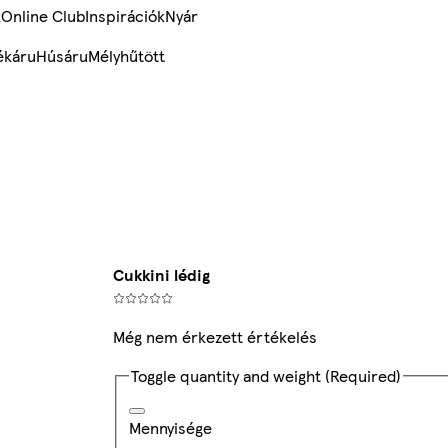
k
Online Club
Inspirációk
Nyár
ékáru
Húsáru
Mélyhűtött
Cukkini lédig
Még nem érkezett értékelés
Toggle quantity and weight
(Required)
Mennyisége