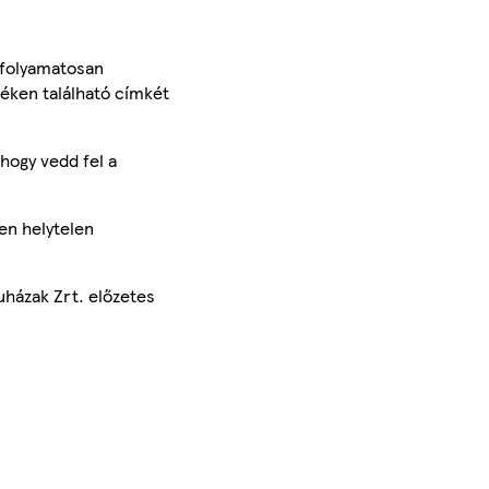
 folyamatosan
méken található címkét
hogy vedd fel a
en helytelen
uházak Zrt. előzetes