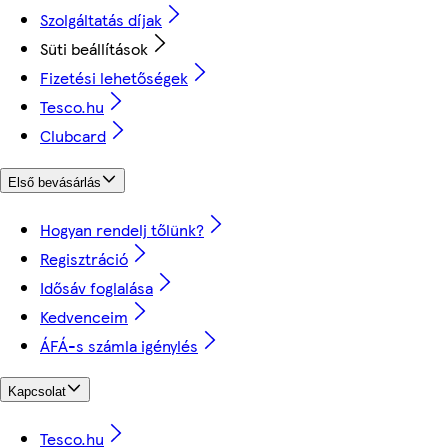
Szolgáltatás díjak
Süti beállítások
Fizetési lehetőségek
Tesco.hu
Clubcard
Első bevásárlás
Hogyan rendelj tőlünk?
Regisztráció
Idősáv foglalása
Kedvenceim
ÁFÁ-s számla igénylés
Kapcsolat
Tesco.hu