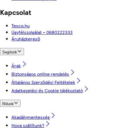
Kapcsolat
Tesco.hu
Ügyfélszolgálat - 0680222333
Áruházkereső
Segítünk
Árak
Biztonságos online rendelés
Általános Szerződési Feltételek
Adatkezelési és Cookie tájékoztató
Rólunk
Akadálymentesség
Hova szállítunk?