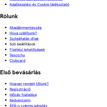
Adatkezelési és Cookie tájékoztató
Rólunk
Akadálymentesség
Hova szállítunk?
Szolgáltatás díjak
Süti beállítások
Fizetési lehetőségek
Tesco.hu
Clubcard
Első bevásárlás
Hogyan rendelj tőlünk?
Regisztráció
Idősáv foglalása
Kedvenceim
ÁFÁ-s számla igénylés