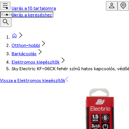
Ugrás a fő tartalomra
Ugrás a kereséshez
Otthon-hobbi
Barkácsolás
Elektromos kiegészítők
Sky Electric KF-06CK fehér színű hatos kapcsolós, védőé
Vissza a Elektromos kiegészítők