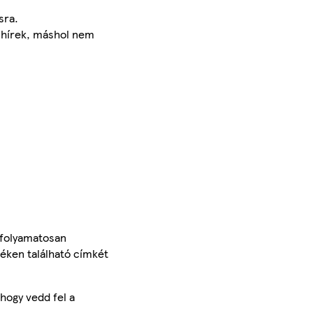
sra.
s hírek, máshol nem
 folyamatosan
méken található címkét
hogy vedd fel a