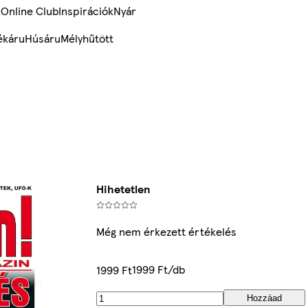
k
Online Club
Inspirációk
Nyár
ékáru
Húsáru
Mélyhűtött
Hihetetlen
Még nem érkezett értékelés
1999 Ft/db
1999 Ft
Hozzáad