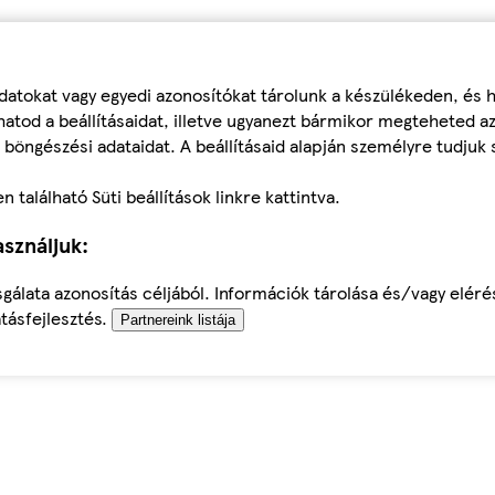
datokat vagy egyedi azonosítókat tárolunk a készülékeden, és
atod a beállításaidat, illetve ugyanezt bármikor megteheted a
 böngészési adataidat. A beállításaid alapján személyre tudjuk 
található Süti beállítások linkre kattintva.
sználjuk:
sgálata azonosítás céljából. Információk tárolása és/vagy elér
tásfejlesztés.
Partnereink listája