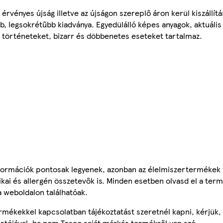
érvényes újság illetve az újságon szereplő áron kerül kiszállítá
b, legsokrétűbb kiadványa. Egyedülálló képes anyagok, aktuáli
, történeteket, bizarr és döbbenetes eseteket tartalmaz.
ormációk pontosak legyenek, azonban az élelmiszertermékek
tikai és allergén összetevők is. Minden esetben olvasd el a ter
a weboldalon találhatóak.
mékekkel kapcsolatban tájékoztatást szeretnél kapni, kérjük, 
ártójával, ha nem Tesco saját márkás termékről van szó.