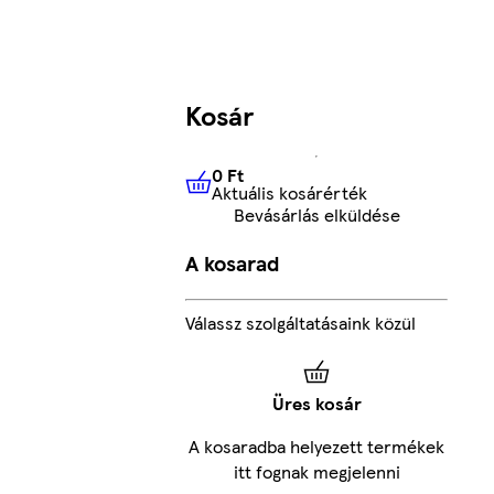
Kosár
0 Ft
Aktuális kosárérték
0 Ft
Aktuális kosárérték
Bevásárlás elküldése
A kosarad
Válassz szolgáltatásaink közül
Üres kosár
A kosaradba helyezett termékek
itt fognak megjelenni