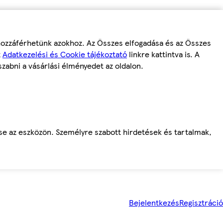
 hozzáférhetünk azokhoz. Az Összes elfogadása és az Összes
z
Adatkezelési és Cookie tájékoztató
linkre kattintva is. A
szabni a vásárlási élményedet az oldalon.
ése az eszközön. Személyre szabott hirdetések és tartalmak,
Bejelentkezés
Regisztráció