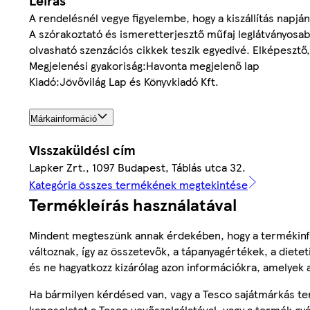
Leírás
A rendelésnél vegye figyelembe, hogy a kiszállítás napján 
A szórakoztató és ismeretterjesztő műfaj leglátványosab
olvasható szenzációs cikkek teszik egyedivé. Elképesztő
Megjelenési gyakoriság:Havonta megjelenő lap
Kiadó:Jövővilág Lap és Könyvkiadó Kft.
Márkainformáció
Visszaküldési cím
Lapker Zrt., 1097 Budapest, Táblás utca 32.
Kategória összes termékének megtekintése
Termékleírás használatával
Mindent megteszünk annak érdekében, hogy a termékinf
változnak, így az összetevők, a tápanyagértékek, a diete
és ne hagyatkozz kizárólag azon információkra, amelyek 
Ha bármilyen kérdésed van, vagy a Tesco sajátmárkás ter
kapcsolatot a Tesco vevőszolgálatával, vagy a termék gy