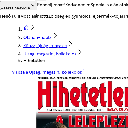
Rendelj most!
Kedvenceim
Speciális ajánlato
Összes kategória
Helló suli!
Most ajánlott!
Zöldség és gyümölcs
Tejtermék-tojás
P
Otthon-hobbi
Könyv, újság, magazin
Újság, magazin, kollekciók
Hihetetlen
Vissza a Újság, magazin, kollekciók