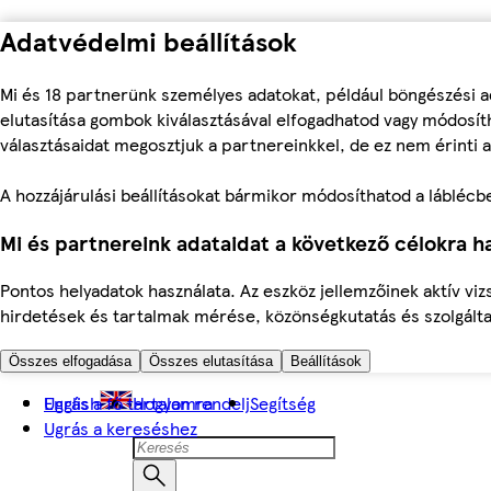
Adatvédelmi beállítások
Mi és 18 partnerünk személyes adatokat, például böngészési a
elutasítása gombok kiválasztásával elfogadhatod vagy módosíth
választásaidat megosztjuk a partnereinkkel, de ez nem érinti a
A hozzájárulási beállításokat bármikor módosíthatod a láblécben 
Mi és partnereink adataidat a következő célokra ha
Pontos helyadatok használata. Az eszköz jellemzőinek aktív viz
hirdetések és tartalmak mérése, közönségkutatás és szolgálta
Összes elfogadása
Összes elutasítása
Beállítások
Ugrás a fő tartalomra
English
Hogyan rendelj
Segítség
Ugrás a kereséshez