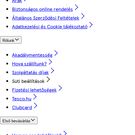
Árak
Biztonságos online rendelés
Általános Szerződési Feltételek
Adatkezelési és Cookie tájékoztató
Rólunk
Akadálymentesség
Hova szállítunk?
Szolgáltatás díjak
Süti beállítások
Fizetési lehetőségek
Tesco.hu
Clubcard
Első bevásárlás