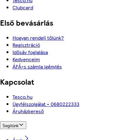
Tesco.hu
Clubcard
Első bevásárlás
Hogyan rendelj tőlünk?
Regisztráció
Idősáv foglalása
Kedvenceim
ÁFÁ-s számla igénylés
Kapcsolat
Tesco.hu
Ügyfélszolgálat - 0680222333
Áruházkereső
Segítünk