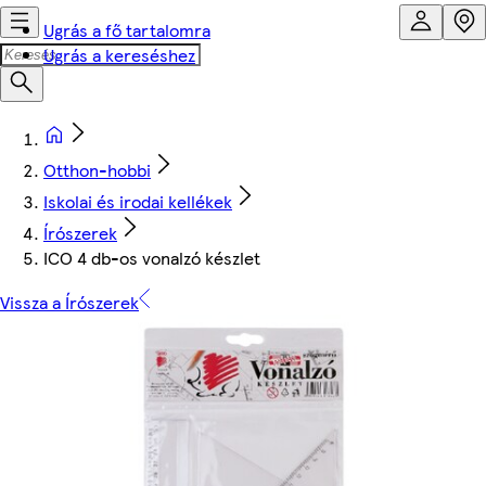
Ugrás a fő tartalomra
Ugrás a kereséshez
Otthon-hobbi
Iskolai és irodai kellékek
Írószerek
ICO 4 db-os vonalzó készlet
Vissza a Írószerek