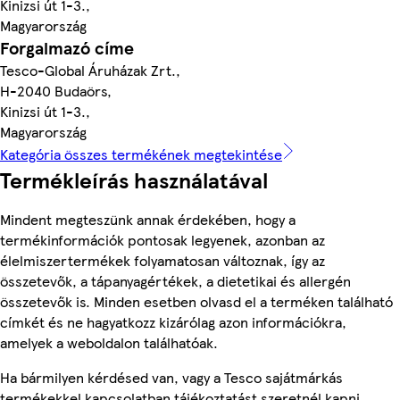
Kinizsi út 1-3.,
Magyarország
Forgalmazó címe
Tesco-Global Áruházak Zrt.,
H-2040 Budaörs,
Kinizsi út 1-3.,
Magyarország
Kategória összes termékének megtekintése
Termékleírás használatával
Mindent megteszünk annak érdekében, hogy a
termékinformációk pontosak legyenek, azonban az
élelmiszertermékek folyamatosan változnak, így az
összetevők, a tápanyagértékek, a dietetikai és allergén
összetevők is. Minden esetben olvasd el a terméken található
címkét és ne hagyatkozz kizárólag azon információkra,
amelyek a weboldalon találhatóak.
Ha bármilyen kérdésed van, vagy a Tesco sajátmárkás
termékekkel kapcsolatban tájékoztatást szeretnél kapni,