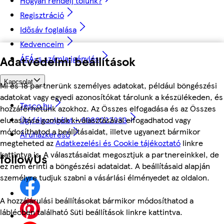
Hogyan rendelj tőlünk?
Regisztráció
Idősáv foglalása
Kedvenceim
Adatvédelmi beállítások
ÁFÁ-s számla igénylés
Kapcsolat
Mi és 18 partnerünk személyes adatokat, például böngészési
adatokat vagy egyedi azonosítókat tárolunk a készülékeden, és
Tesco.hu
hozzáférhetünk azokhoz. Az Összes elfogadása és az Összes
elutasítása gombok kiválasztásával elfogadhatod vagy
Ügyfélszolgálat - 0680222333
módosíthatod a beállításaidat, illetve ugyanezt bármikor
Áruházkereső
megteheted az
Adatkezelési és Cookie tájékoztató
linkre
kattintva is. A választásaidat megosztjuk a partnereinkkel, de
followUs
ez nem érinti a böngészési adataidat. A beállításaid alapján
személyre tudjuk szabni a vásárlási élményedet az oldalon.
A hozzájárulási beállításokat bármikor módosíthatod a
láblécben található Süti beállítások linkre kattintva.