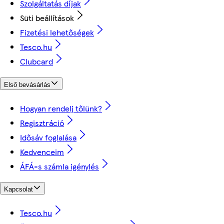
Szolgáltatás díjak
Süti beállítások
Fizetési lehetőségek
Tesco.hu
Clubcard
Első bevásárlás
Hogyan rendelj tőlünk?
Regisztráció
Idősáv foglalása
Kedvenceim
ÁFÁ-s számla igénylés
Kapcsolat
Tesco.hu