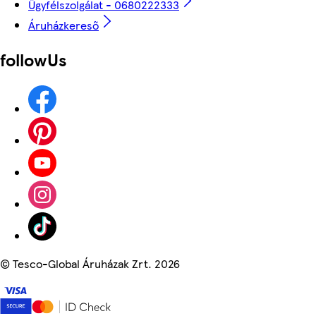
Ügyfélszolgálat - 0680222333
Áruházkereső
followUs
©
Tesco-Global Áruházak Zrt. 2026