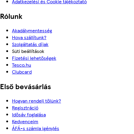
Adatkezelési és Cookie tájékoztató
Rólunk
Akadálymentesség
Hova szállítunk?
Szolgáltatás díjak
Süti beállítások
Fizetési lehetőségek
Tesco.hu
Clubcard
Első bevásárlás
Hogyan rendelj tőlünk?
Regisztráció
Idősáv foglalása
Kedvenceim
ÁFÁ-s számla igénylés