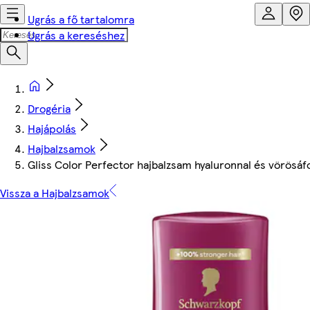
Ugrás a fő tartalomra
Ugrás a kereséshez
Drogéria
Hajápolás
Hajbalzsamok
Gliss Color Perfector hajbalzsam hyaluronnal és vörösáf
Vissza a Hajbalzsamok