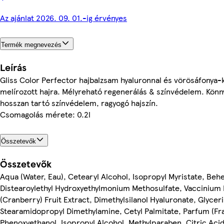
Az ajánlat 2026. 09. 01.-ig érvényes
Termék megnevezés
Leírás
Gliss Color Perfector hajbalzsam hyaluronnal és vörösáfonya-k
melírozott hajra. Mélyreható regenerálás & színvédelem. Könn
hosszan tartó színvédelem, ragyogó hajszín.
Csomagolás mérete: 0.2l
Összetevők
Összetevők
Aqua (Water, Eau), Cetearyl Alcohol, Isopropyl Myristate, Be
Distearoylethyl Hydroxyethylmonium Methosulfate, Vacciniu
(Cranberry) Fruit Extract, Dimethylsilanol Hyaluronate, Glycer
Stearamidopropyl Dimethylamine, Cetyl Palmitate, Parfum (Fr
Phenoxyethanol, Isopropyl Alcohol, Methylparaben, Citric Aci