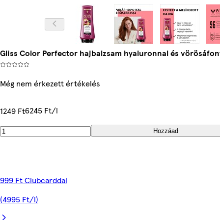
Gliss Color Perfector hajbalzsam hyaluronnal és vörösáfon
Még nem érkezett értékelés
6245 Ft/l
1249 Ft
Hozzáad
999 Ft Clubcarddal
(4995 Ft/l)